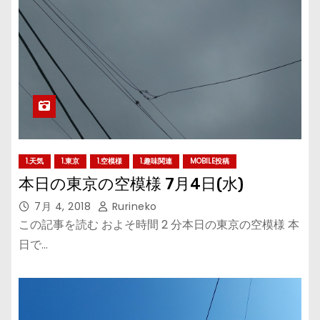
1.天気
1.東京
1.空模様
1.趣味関連
MOBILE投稿
本日の東京の空模様 7月4日(水)
7月 4, 2018
Rurineko
この記事を読む およそ時間 2 分本日の東京の空模様 本
日で…