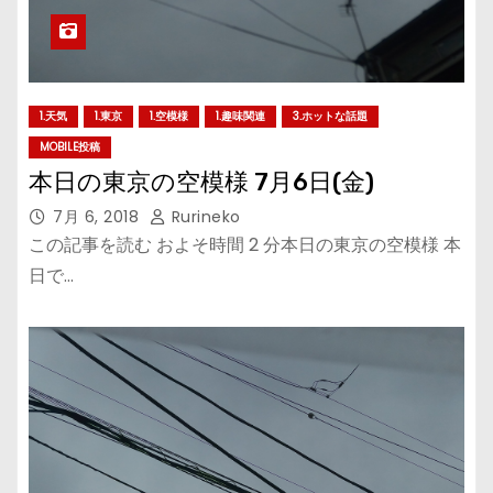
1.天気
1.東京
1.空模様
1.趣味関連
3.ホットな話題
MOBILE投稿
本日の東京の空模様 7月6日(金)
7月 6, 2018
Rurineko
この記事を読む およそ時間 2 分本日の東京の空模様 本
日で…