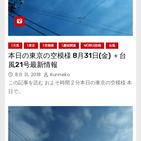
1.天気
1.東京
1.空模様
1.趣味関連
MOBILE投稿
台風
本日の東京の空模様 8月31日(金) ＋台
風21号最新情報
8月 31, 2018
Rurineko
この記事を読む およそ時間 2 分本日の東京の空模様 本
日で…