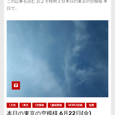
この記事を読む およそ時間 2 分本日の東京の空模様 本
日で…
1.天気
1.東京
1.空模様
1.趣味関連
MOBILE投稿
地震
本日の東京の空模様 6月22日(金)