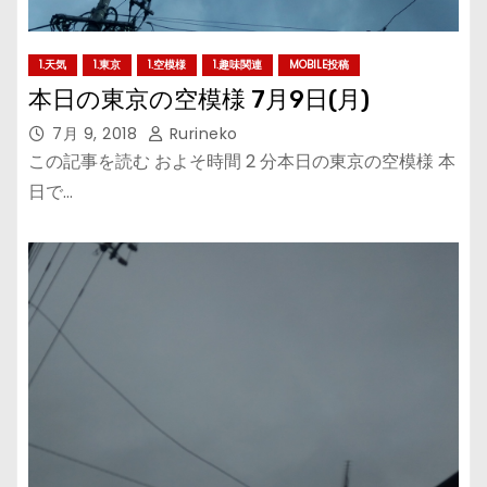
1.天気
1.東京
1.空模様
1.趣味関連
MOBILE投稿
本日の東京の空模様 7月9日(月)
7月 9, 2018
Rurineko
この記事を読む およそ時間 2 分本日の東京の空模様 本
日で…