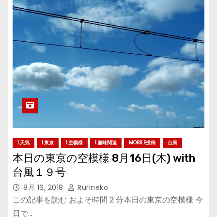
1.天気
1.東京
1.空模様
1.趣味関連
MOBILE投稿
台風
本日の東京の空模様 8月16日(木) with
台風１９号
8月 16, 2018
Rurineko
この記事を読む およそ時間 2 分本日の東京の空模様 今
日で…