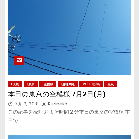
1.天気
1.東京
1.空模様
1.趣味関連
MOBILE投稿
台風
本日の東京の空模様 7月2日(月)
7月 2, 2018
Rurineko
この記事を読む およそ時間 2 分本日の東京の空模様 本
日で…