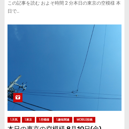
この記事を読む およそ時間 2 分本日の東京の空模様 本
日で…
1.天気
1.東京
1.空模様
1.趣味関連
MOBILE投稿
本日の東京の空模様 8月10日(金)