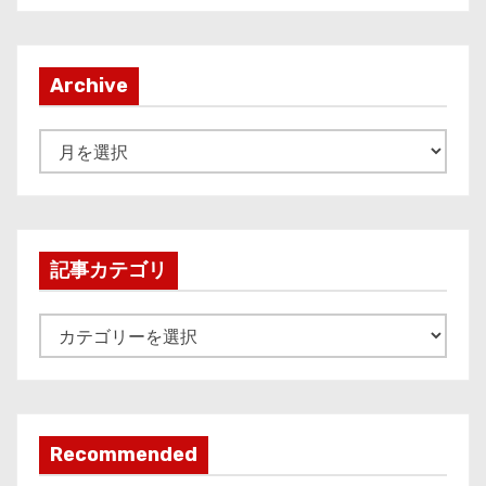
Archive
A
r
c
h
i
記事カテゴリ
v
e
記
事
カ
テ
ゴ
Recommended
リ