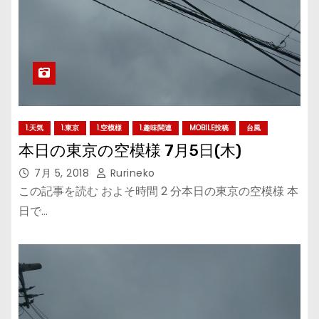
1.天気
1.東京
1.空模様
1.趣味関連
MOBILE投稿
台風
本日の東京の空模様 7月5日(木)
7月 5, 2018
Rurineko
この記事を読む およそ時間 2 分本日の東京の空模様 本
日で…