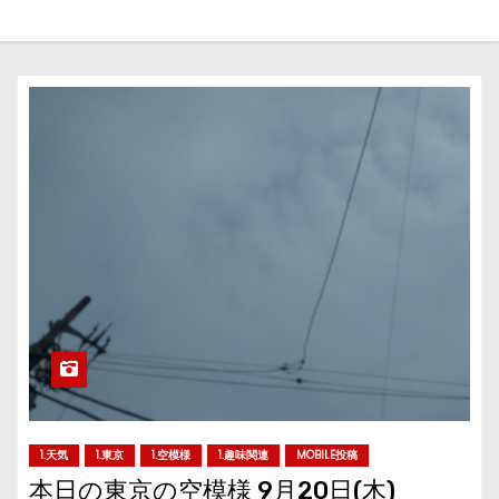
1.天気
1.東京
1.空模様
1.趣味関連
MOBILE投稿
本日の東京の空模様 9月20日(木)