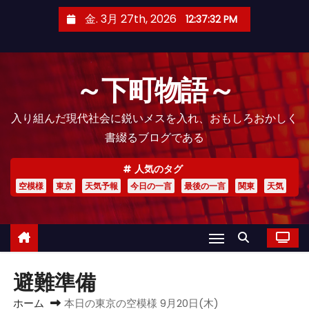
コ
金. 3月 27th, 2026
12:37:35 PM
ン
テ
ン
～下町物語～
ツ
へ
入り組んだ現代社会に鋭いメスを入れ、おもしろおかしく
ス
書綴るブログである
キ
ッ
人気のタグ
プ
空模様
東京
天気予報
今日の一言
最後の一言
関東
天気
避難準備
ホーム
本日の東京の空模様 9月20日(木)