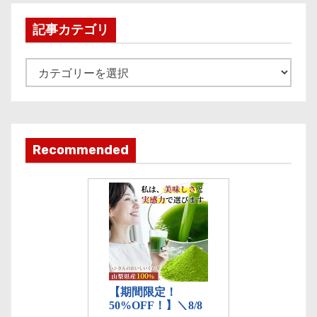
h
i
記事カテゴリ
v
e
記
事
カ
テ
ゴ
Recommended
リ