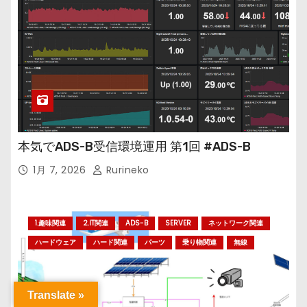
本気でADS-B受信環境運用 第1回 #ADS-B
1月 7, 2026
Rurineko
1.趣味関連
2.IT関連
ADS-B
SERVER
ネットワーク関連
ハードウェア
ハード関連
パーツ
乗り物関連
無線
Translate »