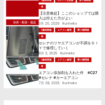
1.趣味関連
3.ホットな話題
乗り物関連
ゲ
車
ー
【注意喚起】ここのショップでは購
入は控えた方がよい
シ
3月 20, 2026
Rurineko
1.趣味関連
エアコン修理
乗り物関連
ョ
車
ン
セレナのリヤエアコンが不調をＤＩ
Ｙで修理していく
8月 3, 2025
Rurineko
1.趣味関連
エアコン修理
乗り物関連
車
エアコン添加剤を入れた件 #C27
#セレナ #カーエアコン
7月 28, 2025
Rurineko