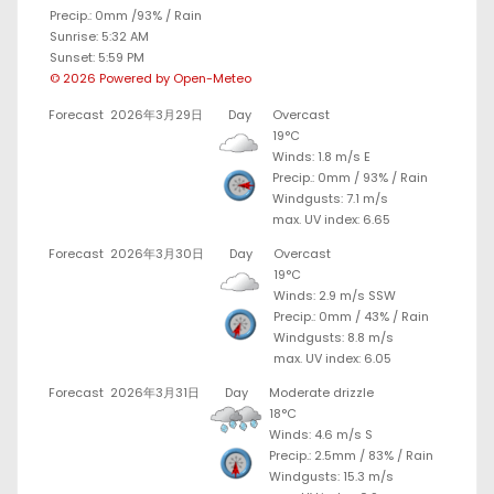
Precip.:
0mm
/
93%
/
Rain
Sunrise: 5:32 AM
Sunset: 5:59 PM
© 2026 Powered by Open-Meteo
Forecast
2026年3月29日
Day
Overcast
19°C
Winds: 1.8 m/s E
Precip.:
0mm
/
93%
/
Rain
Windgusts: 7.1 m/s
max. UV index: 6.65
Forecast
2026年3月30日
Day
Overcast
19°C
Winds: 2.9 m/s SSW
Precip.:
0mm
/
43%
/
Rain
Windgusts: 8.8 m/s
max. UV index: 6.05
Forecast
2026年3月31日
Day
Moderate drizzle
18°C
Winds: 4.6 m/s S
Precip.:
2.5mm
/
83%
/
Rain
Windgusts: 15.3 m/s