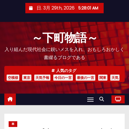
コ
日. 3月 29th, 2026
5:28:02 AM
ン
テ
ン
～下町物語～
ツ
へ
入り組んだ現代社会に鋭いメスを入れ、おもしろおかしく
ス
書綴るブログである
キ
ッ
人気のタグ
プ
空模様
東京
天気予報
今日の一言
最後の一言
関東
天気
車