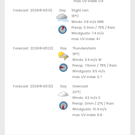
max. UV index: 0.9
Forecast
2026年4月1日
Day
Slight rain
18°C
Winds: 3.8 m/s NNE
Precip.:
5.1mm
/
79%
/
Rain
Windgusts: 7.4 m/s
max. UV index: 4.1
Forecast
2026年4月2日
Day
Thunderstorm
18°C
Winds: 3.4 m/s W
Precip.:
7.6mm
/
78%
/
Rain
Windgusts: 8.5 m/s
max. UV index: 0.7
Forecast
2026年4月3日
Day
Overcast
20°C
Winds: 4.2 m/s S
Precip.:
0mm
/
21%
/
Rain
Windgusts: 10.4 m/s
max. UV index: 6.6