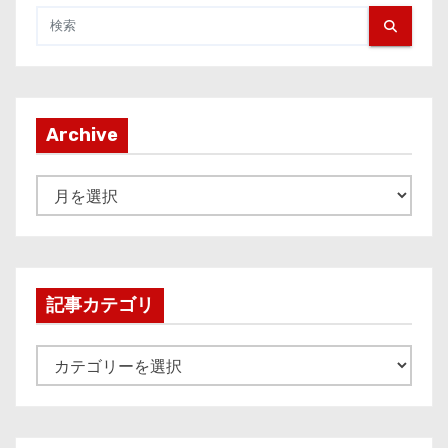
Archive
A
r
c
h
i
記事カテゴリ
v
e
記
事
カ
テ