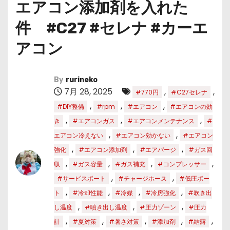
エアコン添加剤を入れた
件 #C27 #セレナ #カーエ
アコン
By
rurineko
7月 28, 2025
,
,
#770円
#C27セレナ
,
,
,
#DIY整備
#rpm
#エアコン
#エアコンの効
,
,
,
き
#エアコンガス
#エアコンメンテナンス
#
,
,
エアコン冷えない
#エアコン効かない
#エアコン
,
,
,
強化
#エアコン添加剤
#エアパージ
#ガス回
,
,
,
,
収
#ガス容量
#ガス補充
#コンプレッサー
,
,
#サービスポート
#チャージホース
#低圧ポー
,
,
,
,
ト
#冷却性能
#冷媒
#冷房強化
#吹き出
,
,
,
し温度
#噴き出し温度
#圧力ゾーン
#圧力
,
,
,
,
,
計
#夏対策
#暑さ対策
#添加剤
#結露