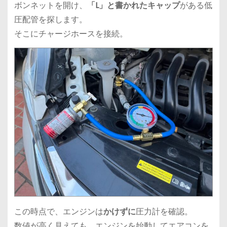
ボンネットを開け、
「L」と書かれたキャップ
がある低
圧配管を探します。
そこにチャージホースを接続。
この時点で、エンジンは
かけずに
圧力計を確認。
数値が高く見えても、エンジンを始動してエアコンを