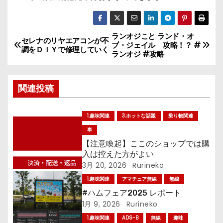
ランオジこと ランド・オ
投
セレナのリヤエアコンが不
ブ・ジェイル 攻略！？ #
調をＤＩＹで修理していく
ランオジ #攻略
稿
ナ
関連投稿
ビ
1.趣味関連
3.ホットな話題
乗り物関連
ゲ
車
ー
【注意喚起】ここのショップでは購
入は控えた方がよい
シ
3月 20, 2026
Rurineko
1.趣味関連
アマチュア無線
無線
ョ
#ハムフェア2025 レポート
1月 9, 2026
Rurineko
ン
1.趣味関連
ADS-B
無線
趣味