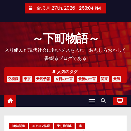
コ
金. 3月 27th, 2026
2:58:06 PM
ン
テ
ン
～下町物語～
ツ
へ
入り組んだ現代社会に鋭いメスを入れ、おもしろおかしく
ス
書綴るブログである
キ
ッ
人気のタグ
プ
空模様
東京
天気予報
今日の一言
最後の一言
関東
天気
1.趣味関連
エアコン修理
乗り物関連
車