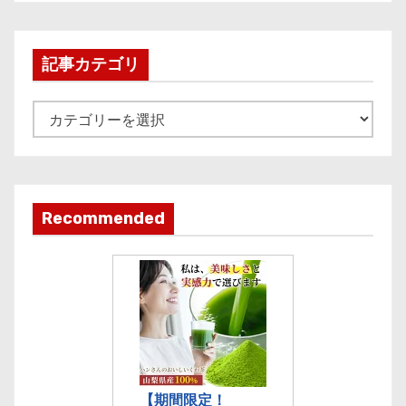
c
h
i
記事カテゴリ
v
e
記
事
カ
テ
ゴ
Recommended
リ