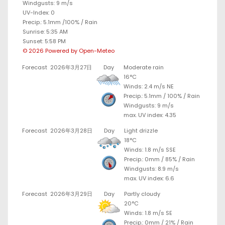
Windgusts: 9 m/s
UV-Index: 0
Precip.:
5.1mm
/
100%
/
Rain
Sunrise: 5:35 AM
Sunset: 5:58 PM
© 2026 Powered by Open-Meteo
Forecast
2026年3月27日
Day
Moderate rain
16°C
Winds: 2.4 m/s NE
Precip.:
5.1mm
/
100%
/
Rain
Windgusts: 9 m/s
max. UV index: 4.35
Forecast
2026年3月28日
Day
Light drizzle
18°C
Winds: 1.8 m/s SSE
Precip.:
0mm
/
85%
/
Rain
Windgusts: 8.9 m/s
max. UV index: 6.6
Forecast
2026年3月29日
Day
Partly cloudy
20°C
Winds: 1.8 m/s SE
Precip.:
0mm
/
21%
/
Rain