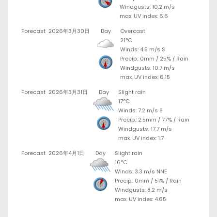
Windgusts: 10.2 m/s
max. UV index: 6.6
Forecast
2026年3月30日
Day
Overcast
21°C
Winds: 4.5 m/s S
Precip.:
0mm
/
25%
/
Rain
Windgusts: 10.7 m/s
max. UV index: 6.15
Forecast
2026年3月31日
Day
Slight rain
17°C
Winds: 7.2 m/s S
Precip.:
2.5mm
/
77%
/
Rain
Windgusts: 17.7 m/s
max. UV index: 1.7
Forecast
2026年4月1日
Day
Slight rain
16°C
Winds: 3.3 m/s NNE
Precip.:
0mm
/
51%
/
Rain
Windgusts: 8.2 m/s
max. UV index: 4.65