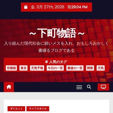
コ
金. 3月 27th, 2026
12:29:05 PM
ン
テ
ン
～下町物語～
ツ
へ
入り組んだ現代社会に鋭いメスを入れ、おもしろおかしく
ス
書綴るブログである
キ
ッ
人気のタグ
プ
空模様
東京
天気予報
今日の一言
最後の一言
関東
天気
ダイエット
ライフスタイル