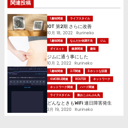
関連投稿
ナ
1.趣味関連
ライフスタイル
ビ
IOT 第2期 さらに改善
ゲ
10月 18, 2022
Rurineko
1.趣味関連
なんだか体調不良
ジム
ー
ダイエット
健康関連
趣味
シ
ジムに通う事にした
10月 2, 2022
Rurineko
ョ
1.趣味関連
2.IT関連
3.ホットな話題
4.MOBILE関連
ROUTER
ネットワーク
ン
ネットワーク関連
ハード関連
ライフスタイル
激おこぷんぷん丸
どんなときもWiFi 連日障害発生
3月 19, 2020
Rurineko