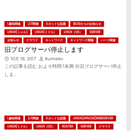
1.趣味関連
2.IT関連
3.ホットな話題
BLOGからのお知らせ
LINUX(シェル)
LINUX(ミドル）
LINUX（OS）
SERVER
お知らせ
クラウド
ネットワーク
ネットワーク関連
ハード関連
旧ブログサーバ停止します
10月 19, 2017
Rurineko
この記事を読む およそ時間 1未満 分旧ブログサーバ停止
しま…
1.趣味関連
2.IT関連
3.ホットな話題
LINUX(APACHE)WEBSERVER
LINUX(ミドル）
LINUX（OS）
ROUTER
SERVER
クラウド