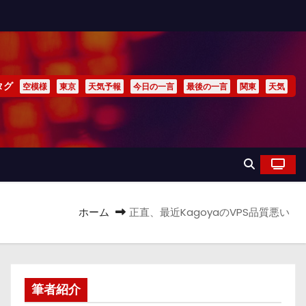
タグ
空模様
東京
天気予報
今日の一言
最後の一言
関東
天気
ホーム
正直、最近KagoyaのVPS品質悪い
筆者紹介