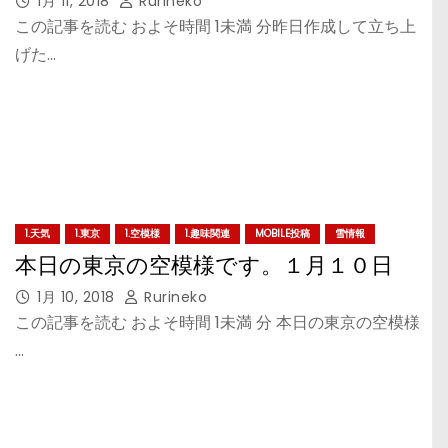
1月 11, 2018
Rurineko
この記事を読む およそ時間 1未満 分昨日作成して立ち上
げた…
1.天気
1.東京
1.空模様
1.趣味関連
MOBILE投稿
雪情報
本日の東京の空模様です。１月１０日
1月 10, 2018
Rurineko
この記事を読む およそ時間 1未満 分 本日の東京の空模様
…