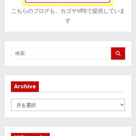
こちらのブログも、カゴヤVPSで提供していま
す
Archive
A
r
c
h