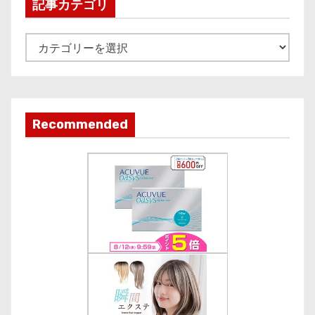
i
記事カテゴリ
v
e
記
事
カ
テ
ゴ
Recommended
リ