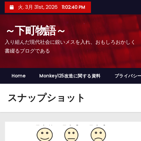
コ
火. 3月 31st, 2026
11:02:41 PM
ン
テ
～下町物語～
ン
ツ
入り組んだ現代社会に鋭いメスを入れ、おもしろおかしく
へ
書綴るブログである
ス
キ
ッ
Home
Monkey125改造に関する資料
プライバシ
プ
スナップショット