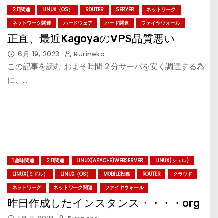
2.IT関連
LINUX（OS）
ROUTER
SERVER
ネットワーク
ネットワーク関連
ハードウェア
ハード関連
ファイヤウォール
正直、最近KagoyaのVPS品質悪い
6月 19, 2023
Rurineko
この記事を読む およそ時間 2 分サーバを安く調達する為
に、…
1.趣味関連
2.IT関連
LINUX(APACHE)WEBSERVER
LINUX(シェル)
LINUX(ミドル）
LINUX（OS）
MOBILE投稿
ROUTER
クラウド
ネットワーク
ネットワーク関連
ファイヤウォール
昨日作成したインスタンス・・・・org