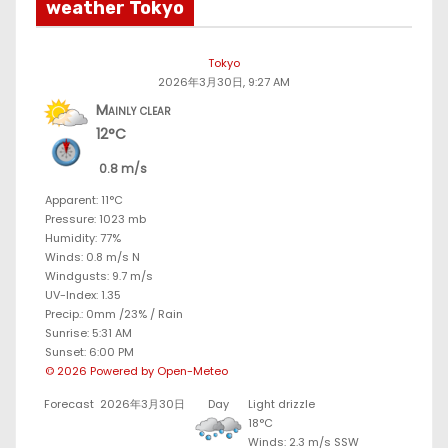
weather Tokyo
Tokyo
2026年3月30日, 9:27 AM
Mainly clear
12°C
0.8 m/s
Apparent: 11°C
Pressure: 1023 mb
Humidity: 77%
Winds: 0.8 m/s N
Windgusts: 9.7 m/s
UV-Index: 1.35
Precip.:
0mm
/
23%
/
Rain
Sunrise: 5:31 AM
Sunset: 6:00 PM
© 2026 Powered by Open-Meteo
Forecast
2026年3月30日
Day
Light drizzle
18°C
Winds: 2.3 m/s SSW