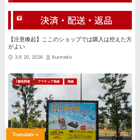
【注意喚起】ここのショップでは購入は控えた方
がよい
3月 20, 2026
Rurineko
1.趣味関連
アマチュア無線
無線
Translate »