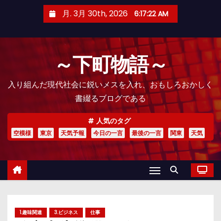
コ
月. 3月 30th, 2026
6:17:23 AM
ン
テ
ン
～下町物語～
ツ
へ
入り組んだ現代社会に鋭いメスを入れ、おもしろおかしく
ス
書綴るブログである
キ
ッ
人気のタグ
プ
空模様
東京
天気予報
今日の一言
最後の一言
関東
天気
1.趣味関連
3.ビジネス
仕事