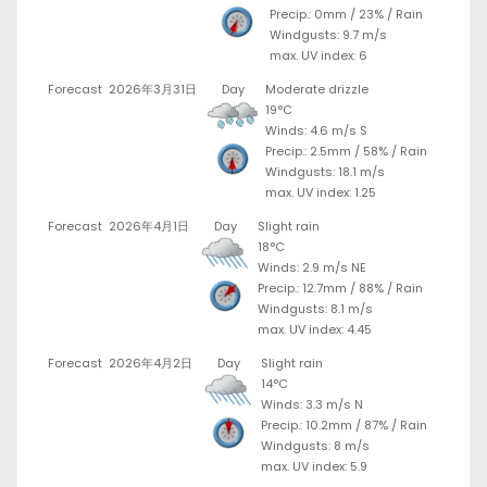
Precip.:
0mm
/
23%
/
Rain
Windgusts: 9.7 m/s
max. UV index: 6
Forecast
2026年3月31日
Day
Moderate drizzle
19°C
Winds: 4.6 m/s S
Precip.:
2.5mm
/
58%
/
Rain
Windgusts: 18.1 m/s
max. UV index: 1.25
Forecast
2026年4月1日
Day
Slight rain
18°C
Winds: 2.9 m/s NE
Precip.:
12.7mm
/
88%
/
Rain
Windgusts: 8.1 m/s
max. UV index: 4.45
Forecast
2026年4月2日
Day
Slight rain
14°C
Winds: 3.3 m/s N
Precip.:
10.2mm
/
87%
/
Rain
Windgusts: 8 m/s
max. UV index: 5.9