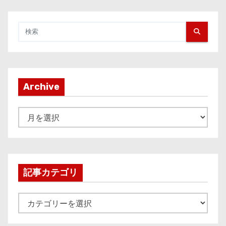
Archive
A
r
c
h
i
記事カテゴリ
v
e
記
事