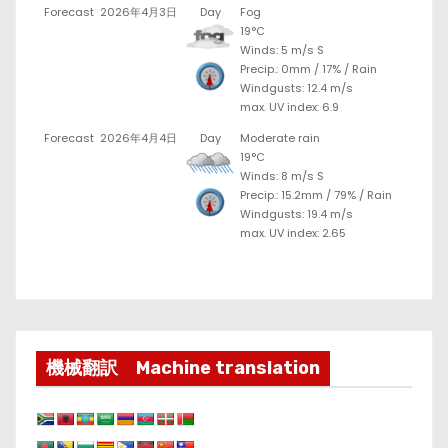
Forecast
2026年4月3日
Day
Fog
19°C
Winds: 5 m/s S
Precip.:
0mm
/
17%
/
Rain
Windgusts: 12.4 m/s
max. UV index: 6.9
Forecast
2026年4月4日
Day
Moderate rain
19°C
Winds: 8 m/s S
Precip.:
15.2mm
/
79%
/
Rain
Windgusts: 19.4 m/s
max. UV index: 2.65
機械翻訳 Machine translation