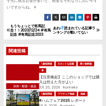
手元に残るお金が多いと、税金もそれなりに払いやす
いですからね。￥
もうちょっとで有馬記
投
あれ
読まれている記事ラ
念！！2023/12/24 #有馬
ンキングが動いてない
記念 #有馬記念2023
稿
ナ
関連投稿
ビ
1.趣味関連
3.ホットな話題
乗り物関連
ゲ
車
ー
【注意喚起】ここのショップでは購
入は控えた方がよい
シ
3月 20, 2026
Rurineko
1.趣味関連
アマチュア無線
無線
ョ
#ハムフェア2025 レポート
1月 9, 2026
Rurineko