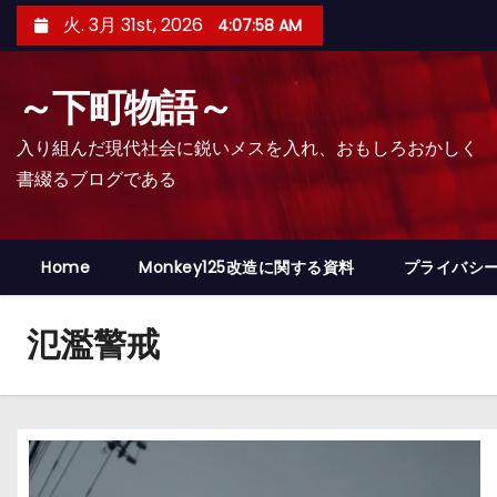
コ
火. 3月 31st, 2026
4:07:59 AM
ン
テ
～下町物語～
ン
ツ
入り組んだ現代社会に鋭いメスを入れ、おもしろおかしく
へ
書綴るブログである
ス
キ
ッ
Home
Monkey125改造に関する資料
プライバシ
プ
氾濫警戒