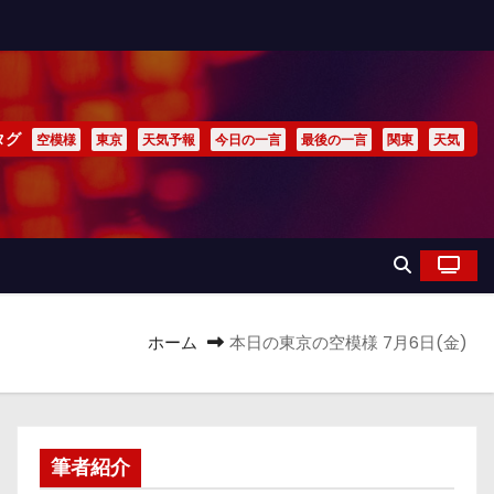
タグ
空模様
東京
天気予報
今日の一言
最後の一言
関東
天気
ホーム
本日の東京の空模様 7月6日(金)
筆者紹介