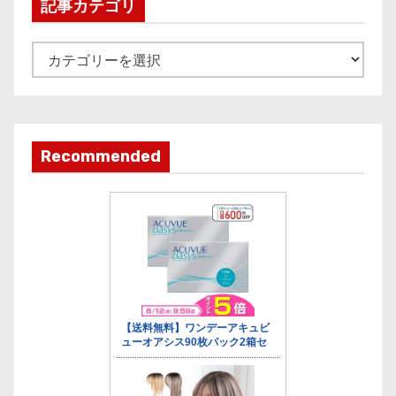
i
記事カテゴリ
v
e
記
事
カ
テ
ゴ
Recommended
リ