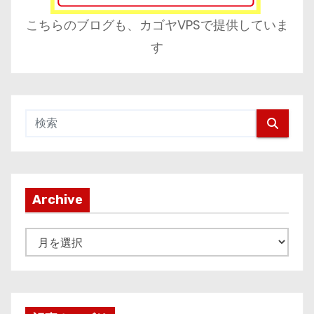
こちらのブログも、カゴヤVPSで提供していま
す
Archive
A
r
c
h