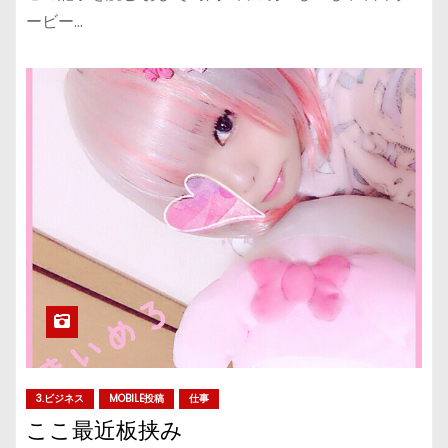
ービー…
3.ビジネス
MOBILE投稿
仕事
ここ最近板挟み