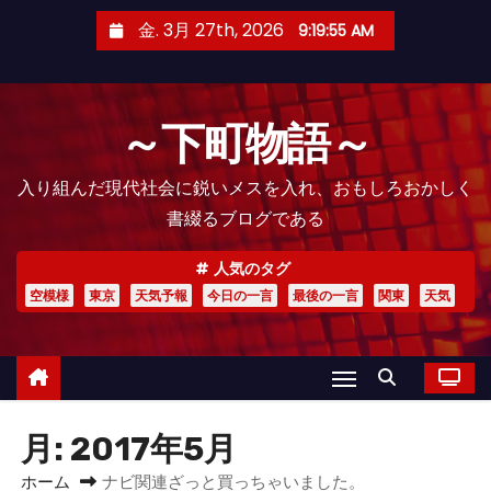
コ
金. 3月 27th, 2026
9:19:58 AM
ン
テ
ン
～下町物語～
ツ
へ
入り組んだ現代社会に鋭いメスを入れ、おもしろおかしく
ス
書綴るブログである
キ
ッ
人気のタグ
プ
空模様
東京
天気予報
今日の一言
最後の一言
関東
天気
月:
2017年5月
ホーム
ナビ関連ざっと買っちゃいました。