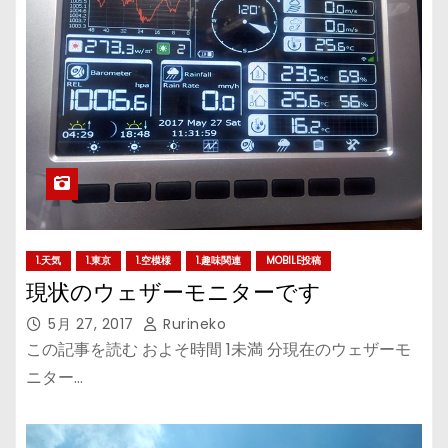
1.天気
1.東京
1.空模様
1.趣味関連
MOBILE投稿
現状のウェザーモニターです
5月 27, 2017
Rurineko
この記事を読む およそ時間 1未満 分現在のウェザーモ
ニター…