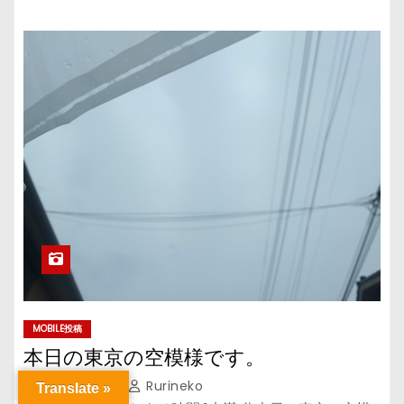
MOBILE投稿
本日の東京の空模様です。
5月 25, 2017
Rurineko
Translate »