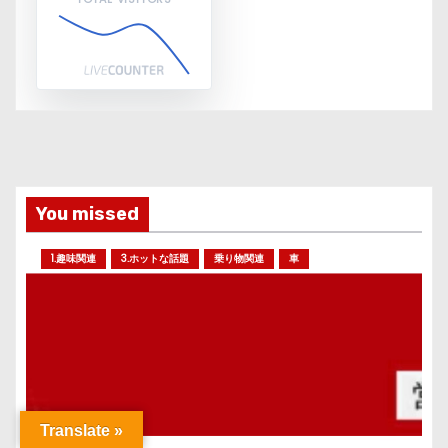
You missed
1.趣味関連
3.ホットな話題
乗り物関連
車
Translate »