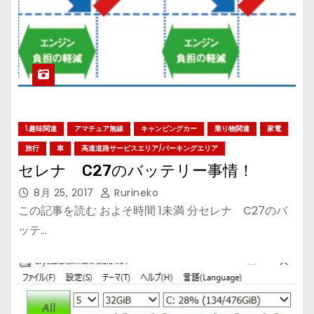
1.趣味関連
アマチュア無線
キャンピングカー
乗り物関連
家電
旅行
車
高速道路サービスエリア/パーキングエリア
セレナ C27のバッテリー事情！
8月 25, 2017
Rurineko
この記事を読む およそ時間 1未満 分セレナ C27のバ
ッテ…