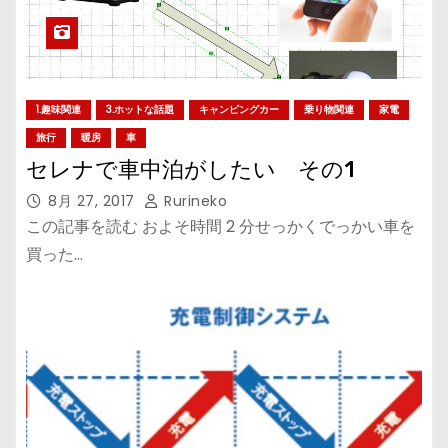
1.趣味関連
3.ホットな話題
キャンピングカー
乗り物関連
家電
旅行
暖房
車
セレナで車中泊がしたい その1
8月 27, 2017
Rurineko
この記事を読む およそ時間 2 分せっかくでっかい車を
買った…