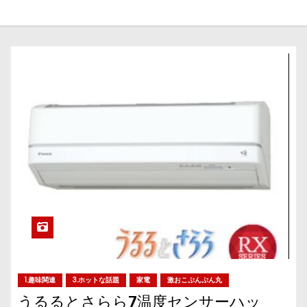
1.趣味関連
3.ホットな話題
家電
激おこぷんぷん丸
うるるとさらら7温度センサーハッ