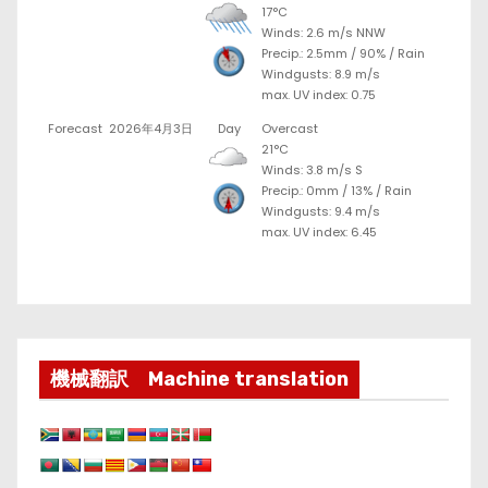
17°C
Winds: 2.6 m/s NNW
Precip.:
2.5mm
/
90%
/
Rain
Windgusts: 8.9 m/s
max. UV index: 0.75
Forecast
2026年4月3日
Day
Overcast
21°C
Winds: 3.8 m/s S
Precip.:
0mm
/
13%
/
Rain
Windgusts: 9.4 m/s
max. UV index: 6.45
機械翻訳 Machine translation