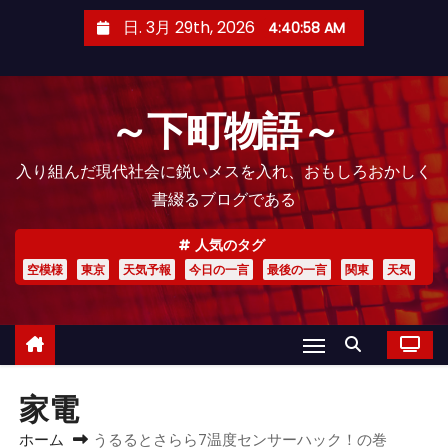
コ
日. 3月 29th, 2026
4:40:59 AM
ン
テ
ン
～下町物語～
ツ
へ
入り組んだ現代社会に鋭いメスを入れ、おもしろおかしく
ス
書綴るブログである
キ
ッ
人気のタグ
プ
空模様
東京
天気予報
今日の一言
最後の一言
関東
天気
家電
ホーム
うるるとさらら7温度センサーハック！の巻