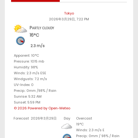
Tokyo
2026年3月29日, 7:22 PM
Partly cloudy
16°C
2.3 m/s
Apparent: 10°C
Pressure: 1015 mb
Humidity: 98%
Winds: 2.3 m/s ESE
Windgusts: 7.2 m/s
UV-Index: 0
Precip.:
0mm
/
98%
/
Rain
Sunrise: 5:32 AM
Sunset: 5:59 PM
© 2026 Powered by Open-Meteo
Forecast
2026年3月29日
Day
Overcast
19°C
Winds: 2.3 m/s E
Precip.:
0mm
/
98%
/
Rain