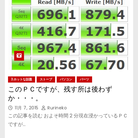
3.ホットな話題
ストーブ
パソコン
パーツ
このＰＣですが、残す所は後わず
か・・・。
11月 7, 2015
Rurineko
この記事を読む およそ時間 2 分現在浸かっているＰＣ
ですが…