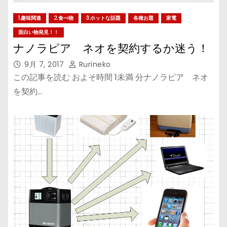
1.趣味関連
2.食べ物
3.ホットな話題
各種お題
家電
面白い物発見！！
ナノラピア ネオを契約するか迷う！
9月 7, 2017
Rurineko
この記事を読む およそ時間 1未満 分ナノラピア ネオ
を契約…