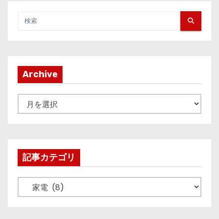
Archive
A
r
c
h
i
記事カテゴリ
v
e
記
事
カ