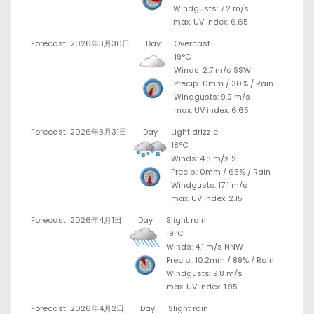
Windgusts: 7.2 m/s
max. UV index: 6.65
Forecast
2026年3月30日
Day
Overcast
19°C
Winds: 2.7 m/s SSW
Precip.:
0mm
/
30%
/
Rain
Windgusts: 9.9 m/s
max. UV index: 6.65
Forecast
2026年3月31日
Day
Light drizzle
18°C
Winds: 4.8 m/s S
Precip.:
0mm
/
65%
/
Rain
Windgusts: 17.1 m/s
max. UV index: 2.15
Forecast
2026年4月1日
Day
Slight rain
19°C
Winds: 4.1 m/s NNW
Precip.:
10.2mm
/
89%
/
Rain
Windgusts: 9.8 m/s
max. UV index: 1.95
Forecast
2026年4月2日
Day
Slight rain