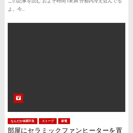
この記事を読む およそ時間 1未満 分都内冷え込んでる
よ。今…
なんだか体調不良
ストーブ
家電
部屋にセラミックファンヒーターを置