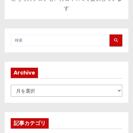
す
Archive
A
r
c
h
i
記事カテゴリ
v