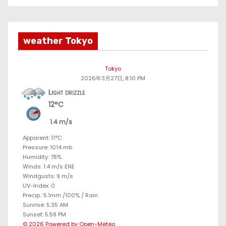
weather Tokyo
Tokyo
2026年3月27日, 8:10 PM
Light drizzle
12°C
1.4 m/s
Apparent: 11°C
Pressure: 1014 mb
Humidity: 78%
Winds: 1.4 m/s ENE
Windgusts: 9 m/s
UV-Index: 0
Precip.:
5.1mm
/
100%
/
Rain
Sunrise: 5:35 AM
Sunset: 5:58 PM
© 2026 Powered by Open-Meteo