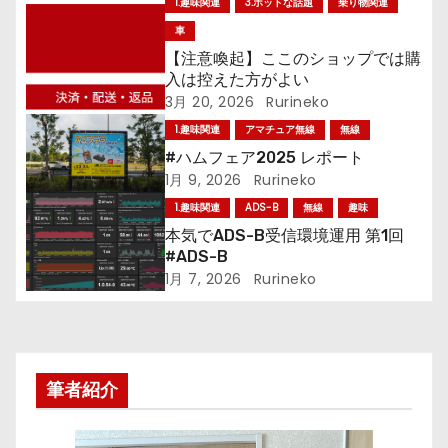
1.趣味関連
3.ホットな話題
乗り物関連
ゲ
車
ー
【注意喚起】ここのショップでは購
入は控えた方がよい
シ
3月 20, 2026
Rurineko
1.趣味関連
アマチュア無線
無線
ョ
#ハムフェア2025 レポート
1月 9, 2026
Rurineko
ン
1.趣味関連
ADS-B
無線
趣味
本気でADS-B受信環境運用 第1回
#ADS-B
1月 7, 2026
Rurineko
筆者紹介