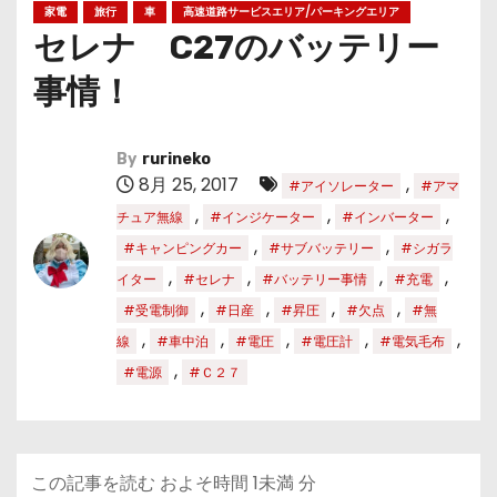
家電
旅行
車
高速道路サービスエリア/パーキングエリア
セレナ C27のバッテリー
事情！
By
rurineko
8月 25, 2017
,
#アイソレーター
#アマ
,
,
,
チュア無線
#インジケーター
#インバーター
,
,
#キャンピングカー
#サブバッテリー
#シガラ
,
,
,
,
イター
#セレナ
#バッテリー事情
#充電
,
,
,
,
#受電制御
#日産
#昇圧
#欠点
#無
,
,
,
,
,
線
#車中泊
#電圧
#電圧計
#電気毛布
,
#電源
#Ｃ２７
この記事を読む およそ時間
1未満
分