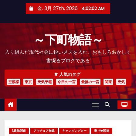
コ
金. 3月 27th, 2026
4:02:03 AM
ン
テ
ン
～下町物語～
ツ
へ
入り組んだ現代社会に鋭いメスを入れ、おもしろおかしく
ス
書綴るブログである
キ
ッ
人気のタグ
プ
空模様
東京
天気予報
今日の一言
最後の一言
関東
天気
1.趣味関連
アマチュア無線
キャンピングカー
乗り物関連