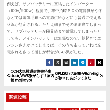
例えば、サブバッテリーに直結したインバーター
（100v/500w）程度で、車中泊時ＰＣの電源供給や冬
などでは電気毛布への電源供給などにも普通に使える
状況が想定される。たとえ朝までそのまま寝てしまっ
て、サブバッテリーが限界値まで放電してしまったと
しても、メインバッテリーは無傷なので、朝起きてエ
ンジンさえかけてしまえば、そのうち走っていれば充
電されるさって感じが都合がいい気がした。
OCN大規模通信障害発生
投
OPM2017の記事がRanking
slack/AWS繋がらず！原因
が徐々にあがってきた
報 majikayo!
稿
ナ
関連投稿
ビ