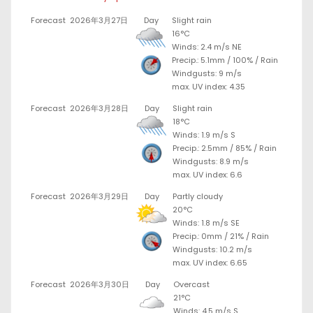
Forecast
2026年3月27日
Day
Slight rain
16°C
Winds: 2.4 m/s NE
Precip.:
5.1mm
/
100%
/
Rain
Windgusts: 9 m/s
max. UV index: 4.35
Forecast
2026年3月28日
Day
Slight rain
18°C
Winds: 1.9 m/s S
Precip.:
2.5mm
/
85%
/
Rain
Windgusts: 8.9 m/s
max. UV index: 6.6
Forecast
2026年3月29日
Day
Partly cloudy
20°C
Winds: 1.8 m/s SE
Precip.:
0mm
/
21%
/
Rain
Windgusts: 10.2 m/s
max. UV index: 6.65
Forecast
2026年3月30日
Day
Overcast
21°C
Winds: 4.5 m/s S