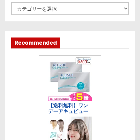
e
記
事
カ
テ
ゴ
Recommended
リ