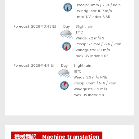
Precip.:
0mm
/
25%
/
Rain
Windgusts: 10.7 m/s
max. UV index: 6.65
Forecast
2026年3月31日
Day
Slight rain
17°C
Winds: 7.2 m/s S
Precip.:
2.5mm
/
77%
/
Rain
Windgusts: 17.7 m/s
max. UV index: 2.05
Forecast
2026年4月1日
Day
Slight rain
16°C
Winds: 3.3 m/s NNE
Precip.:
0mm
/
51%
/
Rain
Windgusts: 8.2 m/s
max. UV index: 2.8
機械翻訳 Machine translation