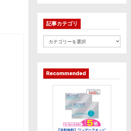
c
h
i
記事カテゴリ
v
e
記
事
カ
テ
ゴ
Recommended
リ