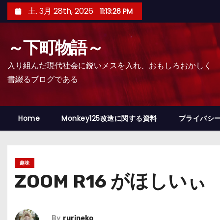
コ
土. 3月 28th, 2026
11:13:27 PM
ン
テ
～下町物語～
ン
ツ
入り組んだ現代社会に鋭いメスを入れ、おもしろおかしく
へ
書綴るブログである
ス
キ
ッ
Home
Monkey125改造に関する資料
プライバシ
プ
趣味
ZOOM R16 がほしいぃ
By
rurineko