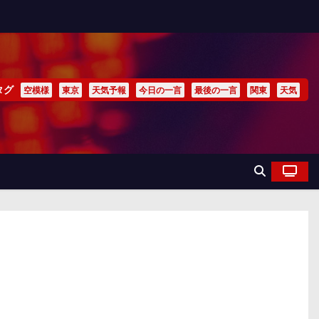
タグ
空模様
東京
天気予報
今日の一言
最後の一言
関東
天気