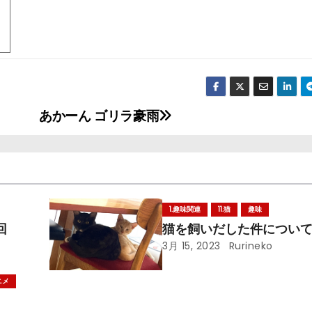
あかーん ゴリラ豪雨
1.趣味関連
11.猫
趣味
回
猫を飼いだした件につい
3月 15, 2023
Rurineko
ニメ