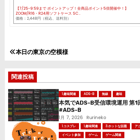
【7/25-9:59まで ポイントアップ！全商品ポイント5倍開催中！】
ZOOM/R16・R24用ソフトケース SC…
価格：2,448円（税込、送料別）
本日の東京の空模様
投
稿
関連投稿
ナ
ビ
1.趣味関連
ADS-B
無線
趣味
本気でADS-B受信環境運用 第1
ゲ
#ADS-B
ー
1月 7, 2026
Rurineko
1.コスプレ
1.趣味関連
3.ホットな話題
ア
シ
イベント参加
ゲーム
ゲーム関連