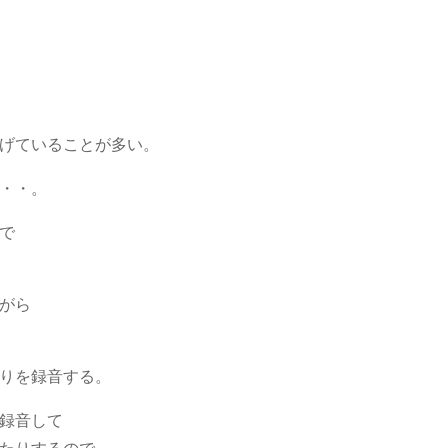
げていることが多い。
・・。
で
がら
りを録音する。
録音して