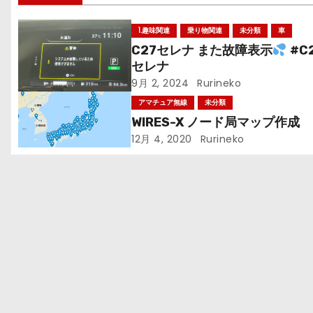
ビ
1.趣味関連
乗り物関連
未分類
車
ゲ
C27セレナ また故障表示
#C2
セレナ
ー
9月 2, 2024
Rurineko
シ
アマチュア無線
未分類
WIRES-X ノード局マップ作成
ョ
12月 4, 2020
Rurineko
ン