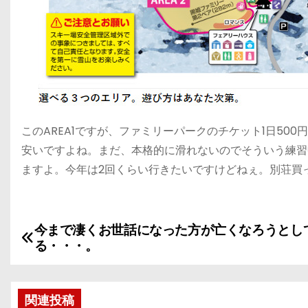
このAREA1ですが、ファミリーパークのチケット1日50
安いですよね。まだ、本格的に滑れないのでそういう練習
ますよ。今年は2回くらい行きたいですけどねぇ。別荘買
今まで凄くお世話になった方が亡くなろうとし
投
る・・・。
稿
ナ
関連投稿