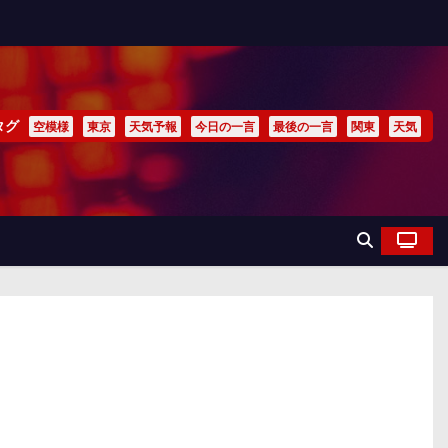
タグ
空模様
東京
天気予報
今日の一言
最後の一言
関東
天気