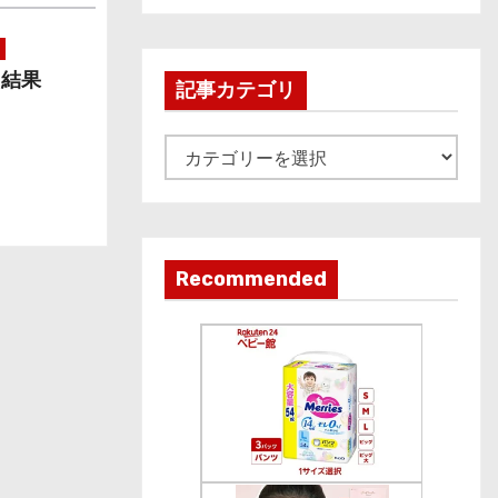
c
h
た結果
i
記事カテゴリ
v
e
記
事
カ
テ
ゴ
Recommended
リ