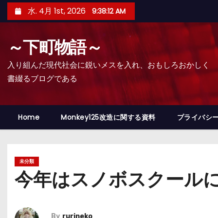
コ
水. 4月 1st, 2026
9:38:13 AM
ン
テ
～下町物語～
ン
ツ
入り組んだ現代社会に鋭いメスを入れ、おもしろおかしく
へ
書綴るブログである
ス
キ
ッ
Home
Monkey125改造に関する資料
プライバシ
プ
未分類
今年はスノボスクール
By
rurineko