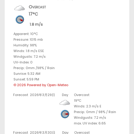
Overcast
17°C
1.8 m/s
Apparent: 10°C
Pressure: 1015 mb
Humidity: 98%
Winds: 1.8 m/s ESE
Windgusts: 7.2 m/s
UV-Index: 0
Precip.:
0mm
/
98%
/
Rain
Sunrise: 5:32 AM
Sunset: 5:59 PM
© 2026 Powered by Open-Meteo
Forecast
2026年3月29日
Day
Overcast
19°C
Winds: 2.3 m/s E
Precip.:
0mm
/
98%
/
Rain
Windgusts: 7.2 m/s
max. UV index: 6.65
Forecast
2026年3月30日
Day
Overcast