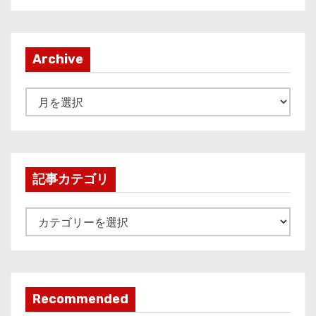
Archive
A
r
c
h
i
記事カテゴリ
v
e
記
事
カ
テ
ゴ
Recommended
リ