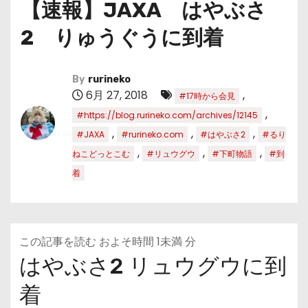
【速報】JAXA はやぶさ
2 りゅうぐうに到着
By
rurineko
6月 27, 2018
,
#17時から会見
,
#https://blog.rurineko.com/archives/12145
,
,
,
#JAXA
#rurineko.com
#はやぶさ2
#るり
,
,
,
ねこどっとこむ
#リュウグウ
#下町物語
#到
着
この記事を読む およそ時間
1未満
分
はやぶさ2 リュウグウに到
着