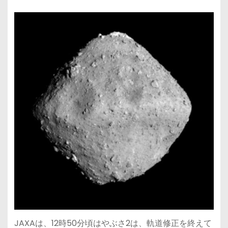
JAXAは、12時50分頃はやぶさ2は、軌道修正を終えて