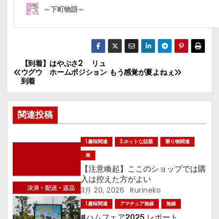
【到着】はやぶさ2 リュ
投
ウグウ ホームポジション
もう感覚が夏よねぇ
到着
稿
ナ
関連投稿
ビ
1.趣味関連
3.ホットな話題
乗り物関連
ゲ
車
ー
【注意喚起】ここのショップでは購
入は控えた方がよい
シ
3月 20, 2026
Rurineko
1.趣味関連
アマチュア無線
無線
ョ
#ハムフェア2025 レポート