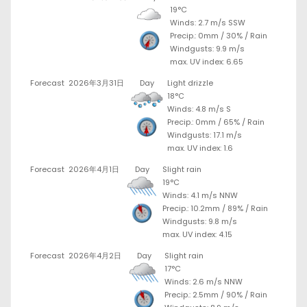
19°C
Winds: 2.7 m/s SSW
Precip.:
0mm
/
30%
/
Rain
Windgusts: 9.9 m/s
max. UV index: 6.65
Forecast
2026年3月31日
Day
Light drizzle
18°C
Winds: 4.8 m/s S
Precip.:
0mm
/
65%
/
Rain
Windgusts: 17.1 m/s
max. UV index: 1.6
Forecast
2026年4月1日
Day
Slight rain
19°C
Winds: 4.1 m/s NNW
Precip.:
10.2mm
/
89%
/
Rain
Windgusts: 9.8 m/s
max. UV index: 4.15
Forecast
2026年4月2日
Day
Slight rain
17°C
Winds: 2.6 m/s NNW
Precip.:
2.5mm
/
90%
/
Rain