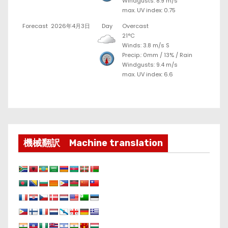
Windgusts: 8.9 m/s
max. UV index: 0.75
Forecast
2026年4月3日
Day
Overcast
21°C
Winds: 3.8 m/s S
Precip.:
0mm
/
13%
/
Rain
Windgusts: 9.4 m/s
max. UV index: 6.6
機械翻訳 Machine translation