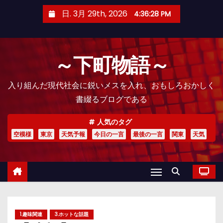
コ
日. 3月 29th, 2026
4:36:29 PM
ン
テ
ン
～下町物語～
ツ
へ
入り組んだ現代社会に鋭いメスを入れ、おもしろおかしく
ス
書綴るブログである
キ
ッ
人気のタグ
プ
空模様
東京
天気予報
今日の一言
最後の一言
関東
天気
1.趣味関連
3.ホットな話題