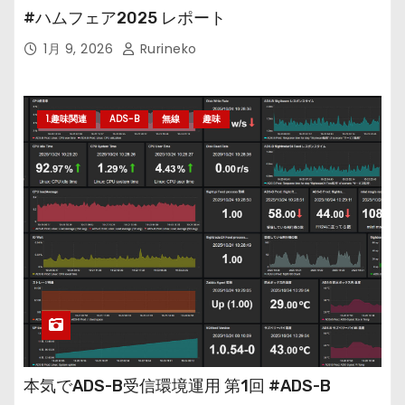
#ハムフェア2025 レポート
1月 9, 2026
Rurineko
1.趣味関連
ADS-B
無線
趣味
本気でADS-B受信環境運用 第1回 #ADS-B