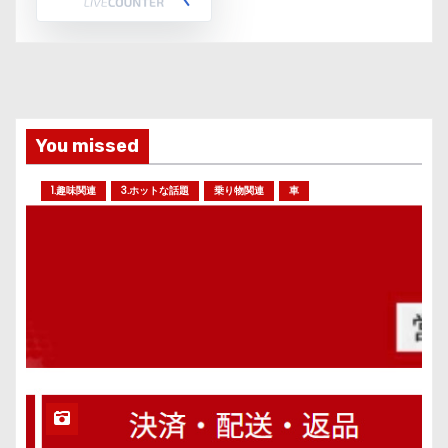
You missed
1.趣味関連
3.ホットな話題
乗り物関連
車