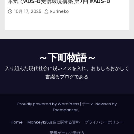
本気でADS-B受信環境構築 第7回 #ADS-B
10月 17, 2025
Rurineko
～下町物語～
入り組んだ現代社会に鋭いメスを入れ、おもしろおかしく
書綴るブログである
Proudly powered by WordPress
|
テーマ: Newses by
Themeansar
。
Home
Monkey125改造に関する資料
プライバシーポリシー
恐竜ゲームで遊ぼう