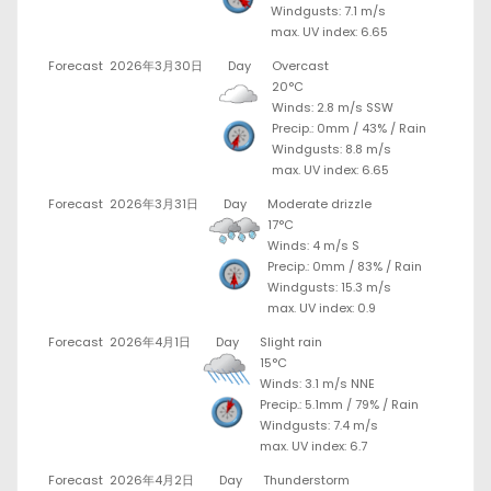
Windgusts: 7.1 m/s
max. UV index: 6.65
Forecast
2026年3月30日
Day
Overcast
20°C
Winds: 2.8 m/s SSW
Precip.:
0mm
/
43%
/
Rain
Windgusts: 8.8 m/s
max. UV index: 6.65
Forecast
2026年3月31日
Day
Moderate drizzle
17°C
Winds: 4 m/s S
Precip.:
0mm
/
83%
/
Rain
Windgusts: 15.3 m/s
max. UV index: 0.9
Forecast
2026年4月1日
Day
Slight rain
15°C
Winds: 3.1 m/s NNE
Precip.:
5.1mm
/
79%
/
Rain
Windgusts: 7.4 m/s
max. UV index: 6.7
Forecast
2026年4月2日
Day
Thunderstorm