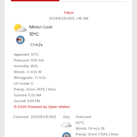
Tokyo
2026年3月29日, 1:45 AM
Mainly clear
10°C
1.1 m/s
Apparent: 10°C
Pressure: 1015 mb
Humidity: 95%
Winds: 1.1 m/s W
Windgusts: 7.1 m/s
UV-Index: 0
Precip.:
0mm
/
93%
/
Rain
Sunrise: 5:32 AM
Sunset: 5:59 PM
© 2026 Powered by Open-Meteo
Forecast
2026年3月29日
Day
Overcast
20°C
Winds: 1.8 m/s SE
Precip.:
0mm
/
93%
/
Rain