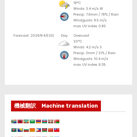
18°C
Winds: 3.4 m/s W
Precip.:
7.6mm
/
78%
/
Rain
Windgusts: 8.5 m/s
max. UV index: 0.85
Forecast
2026年4月3日
Day
Overcast
20°C
Winds: 4.2 m/s S
Precip.:
0mm
/
21%
/
Rain
Windgusts: 10.4 m/s
max. UV index: 6.35
機械翻訳 Machine translation