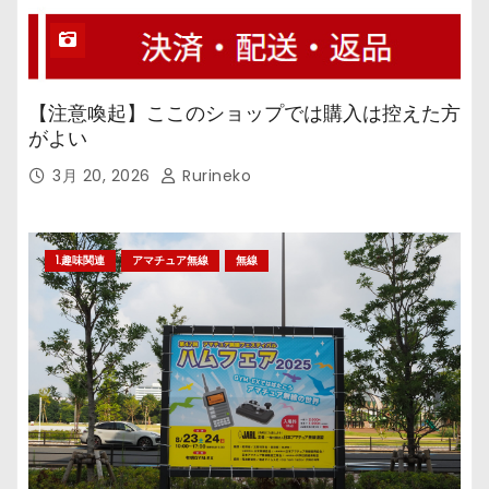
【注意喚起】ここのショップでは購入は控えた方
がよい
3月 20, 2026
Rurineko
1.趣味関連
アマチュア無線
無線