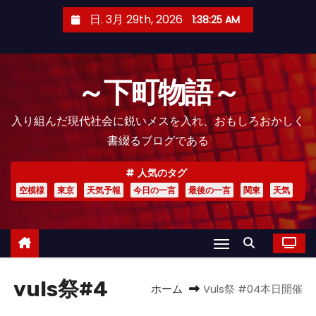
コ
日. 3月 29th, 2026
1:38:27 AM
ン
テ
ン
～下町物語～
ツ
へ
入り組んだ現代社会に鋭いメスを入れ、おもしろおかしく
ス
書綴るブログである
キ
ッ
人気のタグ
プ
空模様
東京
天気予報
今日の一言
最後の一言
関東
天気
vuls祭#4
ホーム
Vuls祭 #04本日開催