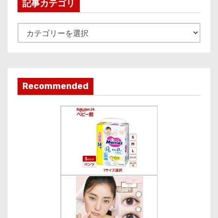
i
記事カテゴリ
v
e
記
事
カ
テ
ゴ
Recommended
リ