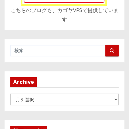
こちらのブログも、カゴヤVPSで提供していま
す
Archive
A
r
c
h