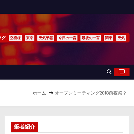
タグ
空模様
東京
天気予報
今日の一言
最後の一言
関東
天気
ホーム
オープンミーティング2018前夜祭？
筆者紹介