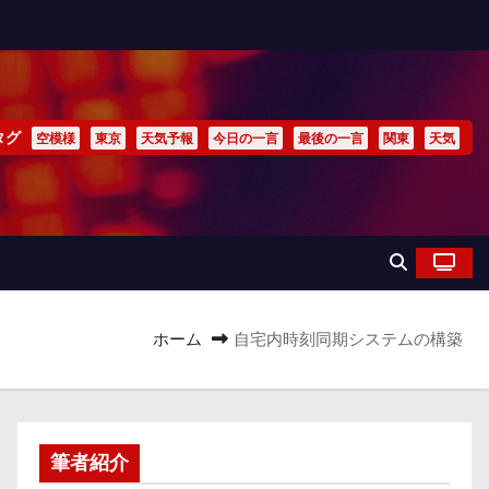
タグ
空模様
東京
天気予報
今日の一言
最後の一言
関東
天気
ホーム
自宅内時刻同期システムの構築
筆者紹介