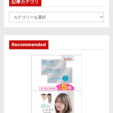
i
記事カテゴリ
v
e
記
事
カ
テ
ゴ
Recommended
リ