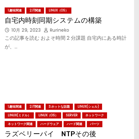
1.趣味関連
2.IT関連
LINUX（OS）
自宅内時刻同期システムの構築
10月 29, 2023
Rurineko
この記事を読む およそ時間 2 分課題 自宅内にある時計
が、…
1.趣味関連
2.IT関連
3.ホットな話題
LINUX(シェル)
LINUX(ミドル）
LINUX（OS）
SERVER
ネットワーク
ネットワーク関連
ハードウェア
ハード関連
パーツ
ラズベリーパイ NTPその後