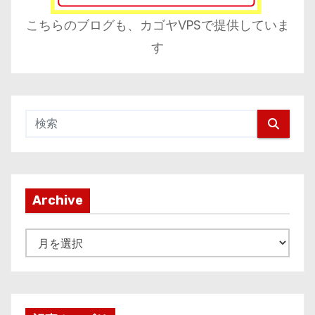
こちらのブログも、カゴヤVPSで提供していま
す
Archive
A
r
c
h