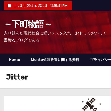
コ
土. 3月 28th, 2026
12:16:42 PM
ン
テ
～下町物語～
ン
ツ
入り組んだ現代社会に鋭いメスを入れ、おもしろおかしく
へ
書綴るブログである
ス
キ
ッ
Home
Monkey125改造に関する資料
プライバシ
プ
Jitter