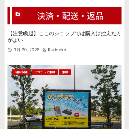
【注意喚起】ここのショップでは購入は控えた方
がよい
3月 20, 2026
Rurineko
1.趣味関連
アマチュア無線
無線