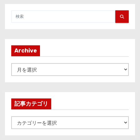
Archive
A
r
c
h
i
記事カテゴリ
v
e
記
事
カ