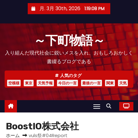
コ
月. 3月 30th, 2026
1:19:09 PM
ン
テ
ン
～下町物語～
ツ
へ
入り組んだ現代社会に鋭いメスを入れ、おもしろおかしく
ス
書綴るブログである
キ
ッ
人気のタグ
プ
空模様
東京
天気予報
今日の一言
最後の一言
関東
天気
BoostIO株式会社
ホーム
vuls祭#04Report