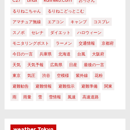
C27
Linux
Rurineko.com
おっさん
るりねこちゃん
るりねこどっとこむ
アマチュア無線
エアコン
キャンプ
コスプレ
スノボ
セレナ
ダイエット
ハロウィーン
モニタリングポスト
ラーメン
交通情報
京都府
今日の一言
兵庫県
北海道
台風
大阪府
天気
天気予報
広島県
日産
最後の一言
東京
気圧
渋谷
空模様
紫外線
花粉
避難勧告
避難情報
避難指示
避難準備
関東
雨
雨量
雪
雪情報
風速
高速道路
weather Tokyo