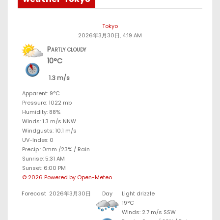
Tokyo
2026年3月30日, 4:19 AM
Partly cloudy
10°C
1.3 m/s
Apparent: 9°C
Pressure: 1022 mb
Humidity: 88%
Winds: 1.3 m/s NNW
Windgusts: 10.1 m/s
UV-Index: 0
Precip.:
0mm
/
23%
/
Rain
Sunrise: 5:31 AM
Sunset: 6:00 PM
© 2026 Powered by Open-Meteo
Forecast
2026年3月30日
Day
Light drizzle
19°C
Winds: 2.7 m/s SSW