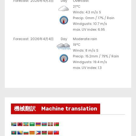
Forecast
2026年4月3日
Day
Overcast
21°C
Winds: 4.3 m/s S
Precip.:
0mm
/
17%
/
Rain
Windgusts: 10.7 m/s
max. UV index: 6.95
Forecast
2026年4月4日
Day
Moderate rain
19°C
Winds: 8 m/s S
Precip.:
15.2mm
/
79%
/
Rain
Windgusts: 19.4 m/s
max. UV index: 1.3
機械翻訳 Machine translation