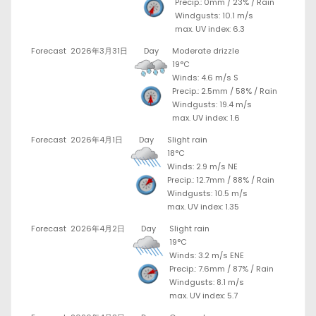
Precip.:
0mm
/
23%
/
Rain
Windgusts: 10.1 m/s
max. UV index: 6.3
Forecast
2026年3月31日
Day
Moderate drizzle
19°C
Winds: 4.6 m/s S
Precip.:
2.5mm
/
58%
/
Rain
Windgusts: 19.4 m/s
max. UV index: 1.6
Forecast
2026年4月1日
Day
Slight rain
18°C
Winds: 2.9 m/s NE
Precip.:
12.7mm
/
88%
/
Rain
Windgusts: 10.5 m/s
max. UV index: 1.35
Forecast
2026年4月2日
Day
Slight rain
19°C
Winds: 3.2 m/s ENE
Precip.:
7.6mm
/
87%
/
Rain
Windgusts: 8.1 m/s
max. UV index: 5.7