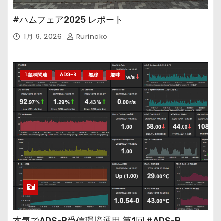
#ハムフェア2025 レポート
1月 9, 2026
Rurineko
1.趣味関連
ADS-B
無線
趣味
本気でADS-B受信環境運用 第1回 #ADS-B