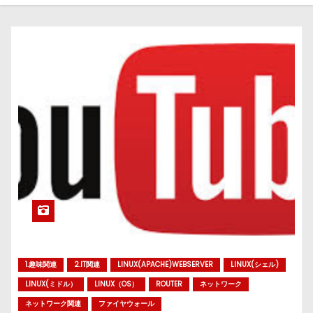
1.趣味関連
2.IT関連
LINUX(APACHE)WEBSERVER
LINUX(シェル)
LINUX(ミドル）
LINUX（OS）
ROUTER
ネットワーク
ネットワーク関連
ファイヤウォール