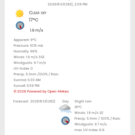
2026年3月28日, 2:09 PM
Clear sky
17°C
1.9 m/s
Apparent: 9°C
Pressure: 1015 mb
Humidity: 96%
Winds: 1.9 m/s SSE
Windgusts: 9.7 m/s
UV-Index: 0
Precip.:
5.1mm
/
100%
/
Rain
Sunrise: 5:33 AM
Sunset: 5:59 PM
© 2026 Powered by Open-Meteo
Forecast
2026年3月28日
Day
Slight rain
18°C
Winds: 1.8 m/s SE
Precip.:
5.1mm
/
100%
/
Rain
Windgusts: 9.7 m/s
max. UV index: 6.6