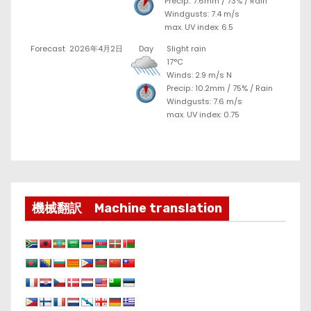
Precip.:
7.6mm
/
73%
/
Rain
Windgusts: 7.4 m/s
max. UV index: 6.5
Forecast
2026年4月2日
Day
Slight rain
17°C
Winds: 2.9 m/s N
Precip.:
10.2mm
/
75%
/
Rain
Windgusts: 7.6 m/s
max. UV index: 0.75
機械翻訳 Machine translation