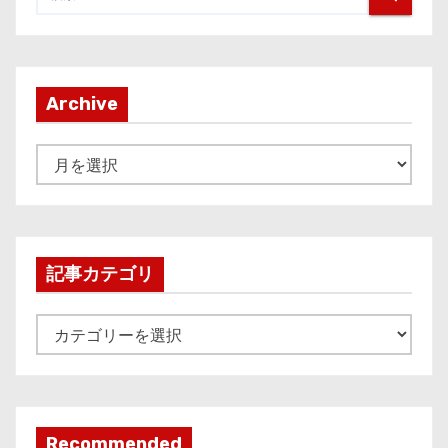
Archive
A
r
c
h
i
記事カテゴリ
v
e
記
事
カ
テ
ゴ
Recommended