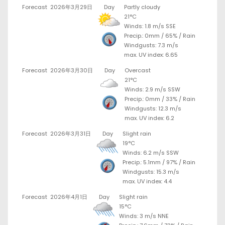
Forecast
2026年3月29日
Day
Partly cloudy
21°C
Winds: 1.8 m/s SSE
Precip.:
0mm
/
65%
/
Rain
Windgusts: 7.3 m/s
max. UV index: 6.65
Forecast
2026年3月30日
Day
Overcast
21°C
Winds: 2.9 m/s SSW
Precip.:
0mm
/
33%
/
Rain
Windgusts: 12.3 m/s
max. UV index: 6.2
Forecast
2026年3月31日
Day
Slight rain
19°C
Winds: 6.2 m/s SSW
Precip.:
5.1mm
/
97%
/
Rain
Windgusts: 15.3 m/s
max. UV index: 4.4
Forecast
2026年4月1日
Day
Slight rain
15°C
Winds: 3 m/s NNE