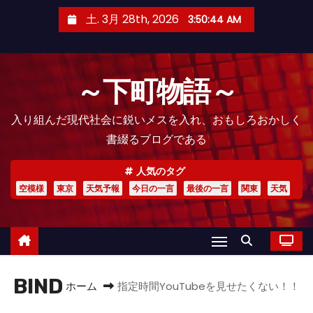
コ
土. 3月 28th, 2026
3:50:45 AM
ン
テ
ン
～下町物語～
ツ
へ
入り組んだ現代社会に鋭いメスを入れ、おもしろおかしく
ス
書綴るブログである
キ
ッ
人気のタグ
プ
空模様
東京
天気予報
今日の一言
最後の一言
関東
天気
BIND
ホーム
指定時間YouTubeを見せたくない！！