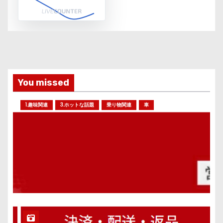
You missed
1.趣味関連
3.ホットな話題
乗り物関連
車