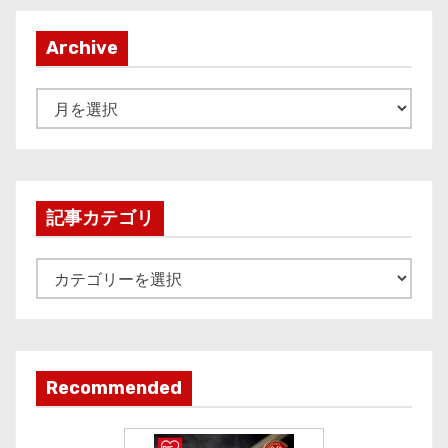
Archive
A
r
c
h
i
記事カテゴリ
v
e
記
事
カ
テ
ゴ
Recommended
リ