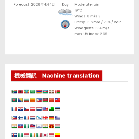
Forecast
2026年4月4日
Day
Moderate rain
19°C
Winds: 8 m/s S
Precip.:
15.2mm
/
79%
/
Rain
Windgusts: 19.4 m/s
max. UV index: 2.65
機械翻訳 Machine translation