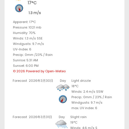
17°C
1.3 m/s
Apparent: 17°C
Pressure: 1021 mb
Humidity: 70%
Winds: 1.3 m/s SSE
Windgusts: 9.7 m/s
UV-Index: 6
Precip.:
0mm
/
23%
/
Rain
Sunrise: 5:31 AM
Sunset: 6:00 PM
© 2026 Powered by Open-Meteo
Forecast
2026年3月30日
Day
Light drizzle
18°C
Winds: 2.4 m/s SSW
Precip.:
0mm
/
23%
/
Rain
Windgusts: 9.7 m/s
max. UV index: 6
Forecast
2026年3月31日
Day
Slight rain
19°C
Winds: 4.6 m/s S