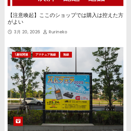
【注意喚起】ここのショップでは購入は控えた方
がよい
3月 20, 2026
Rurineko
1.趣味関連
アマチュア無線
無線