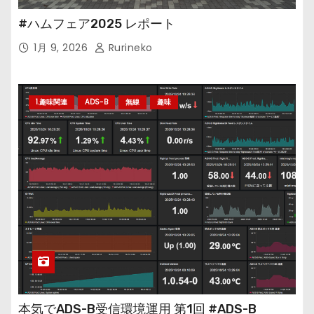
#ハムフェア2025 レポート
1月 9, 2026
Rurineko
1.趣味関連
ADS-B
無線
趣味
本気でADS-B受信環境運用 第1回 #ADS-B