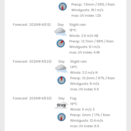
Precip.:
7.6mm
/
58%
/
Rain
Windgusts: 18.1 m/s
max. UV index: 1.25
Forecast
2026年4月1日
Day
Slight rain
18°C
Winds: 2.9 m/s NE
Precip.:
12.7mm
/
88%
/
Rain
Windgusts: 8.1 m/s
max. UV index: 4.45
Forecast
2026年4月2日
Day
Slight rain
14°C
Winds: 3.3 m/s N
Precip.:
10.2mm
/
87%
/
Rain
Windgusts: 8 m/s
max. UV index: 5.9
Forecast
2026年4月3日
Day
Fog
19°C
Winds: 5 m/s S
Precip.:
0mm
/
17%
/
Rain
Windgusts: 12.4 m/s
max. UV index: 6.9