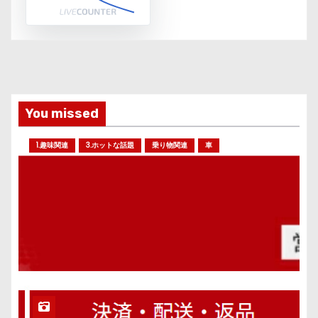
You missed
1.趣味関連
3.ホットな話題
乗り物関連
車