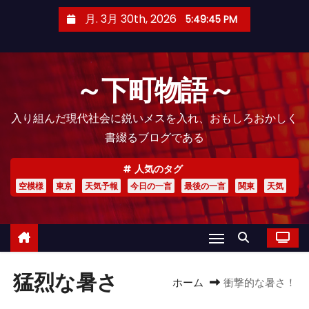
コ
月. 3月 30th, 2026
5:49:46 PM
ン
テ
ン
～下町物語～
ツ
へ
入り組んだ現代社会に鋭いメスを入れ、おもしろおかしく
ス
書綴るブログである
キ
ッ
人気のタグ
プ
空模様
東京
天気予報
今日の一言
最後の一言
関東
天気
猛烈な暑さ
ホーム
衝撃的な暑さ！