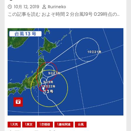
10月 12, 2019
Rurineko
この記事を読む およそ時間 2 分台風19号 0:29時点の…
1.天気
1.東京
1.空模様
1.趣味関連
台風