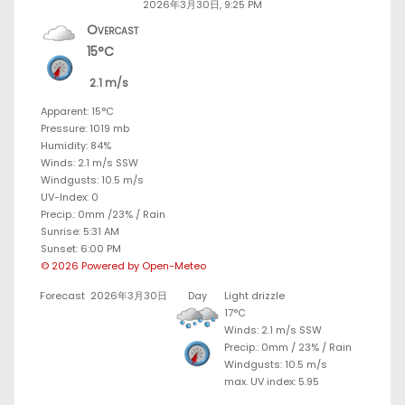
2026年3月30日, 9:25 PM
Overcast
15°C
2.1 m/s
Apparent: 15°C
Pressure: 1019 mb
Humidity: 84%
Winds: 2.1 m/s SSW
Windgusts: 10.5 m/s
UV-Index: 0
Precip.:
0mm
/
23%
/
Rain
Sunrise: 5:31 AM
Sunset: 6:00 PM
© 2026 Powered by Open-Meteo
Forecast
2026年3月30日
Day
Light drizzle
17°C
Winds: 2.1 m/s SSW
Precip.:
0mm
/
23%
/
Rain
Windgusts: 10.5 m/s
max. UV index: 5.95