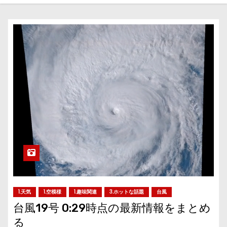
1.天気
1.空模様
1.趣味関連
3.ホットな話題
台風
台風19号 0:29時点の最新情報をまとめ
る