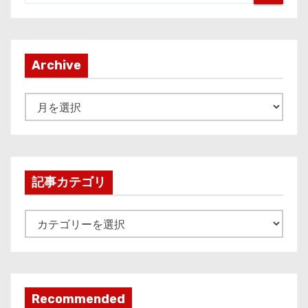
Archive
A
r
c
h
i
記事カテゴリ
v
e
記
事
カ
テ
ゴ
Recommended