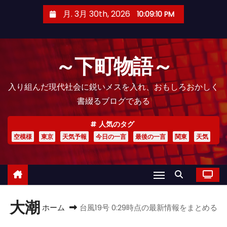
コ
月. 3月 30th, 2026
10:09:11 PM
ン
テ
ン
～下町物語～
ツ
へ
入り組んだ現代社会に鋭いメスを入れ、おもしろおかしく
ス
書綴るブログである
キ
ッ
人気のタグ
プ
空模様
東京
天気予報
今日の一言
最後の一言
関東
天気
大潮
ホーム
台風19号 0:29時点の最新情報をまとめる