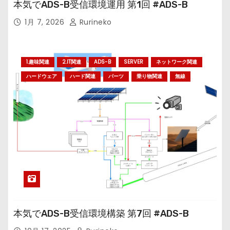
本気でADS-B受信環境運用 第1回 #ADS-B
1月 7, 2026
Rurineko
1.趣味関連
2.IT関連
ADS-B
SERVER
ネットワーク関連
ハードウェア
ハード関連
パーツ
乗り物関連
無線
本気でADS-B受信環境構築 第7回 #ADS-B