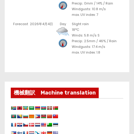
Precip.:
0mm
/
14%
/
Rain
Windgusts: 10.8 m/s
max. UV index: 7
Forecast
2026年4月4日
Day
Slight rain
18°C
Winds: 5.8 m/s S
Precip.:
2.5mm
/
46%
/
Rain
Windgusts: 17.4 m/s
max. UV index: 1.8
機械翻訳 Machine translation