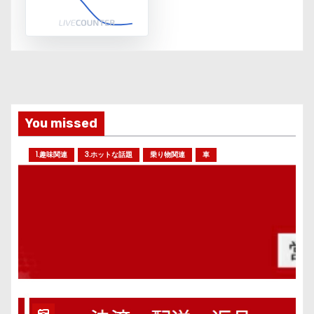
You missed
1.趣味関連
3.ホットな話題
乗り物関連
車