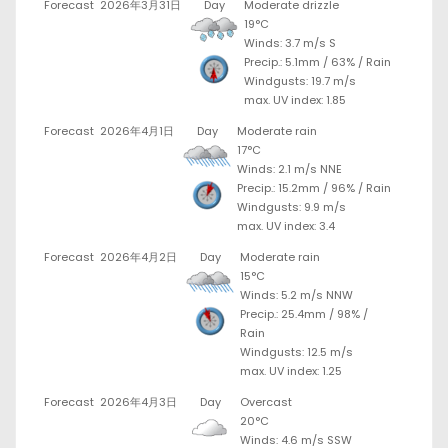
Forecast
2026年3月31日
Day
Moderate drizzle
19°C
Winds: 3.7 m/s S
Precip.:
5.1mm
/
63%
/
Rain
Windgusts: 19.7 m/s
max. UV index: 1.85
Forecast
2026年4月1日
Day
Moderate rain
17°C
Winds: 2.1 m/s NNE
Precip.:
15.2mm
/
96%
/
Rain
Windgusts: 9.9 m/s
max. UV index: 3.4
Forecast
2026年4月2日
Day
Moderate rain
15°C
Winds: 5.2 m/s NNW
Precip.:
25.4mm
/
98%
/
Rain
Windgusts: 12.5 m/s
max. UV index: 1.25
Forecast
2026年4月3日
Day
Overcast
20°C
Winds: 4.6 m/s SSW