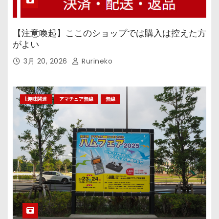
【注意喚起】ここのショップでは購入は控えた方
がよい
3月 20, 2026
Rurineko
1.趣味関連
アマチュア無線
無線