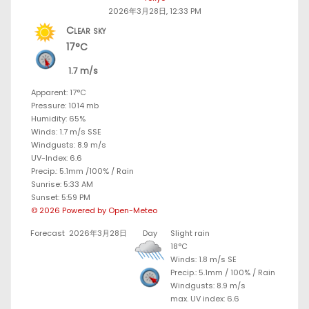
2026年3月28日, 12:33 PM
Clear sky
17°C
1.7 m/s
Apparent: 17°C
Pressure: 1014 mb
Humidity: 65%
Winds: 1.7 m/s SSE
Windgusts: 8.9 m/s
UV-Index: 6.6
Precip.:
5.1mm
/
100%
/
Rain
Sunrise: 5:33 AM
Sunset: 5:59 PM
© 2026 Powered by Open-Meteo
Forecast
2026年3月28日
Day
Slight rain
18°C
Winds: 1.8 m/s SE
Precip.:
5.1mm
/
100%
/
Rain
Windgusts: 8.9 m/s
max. UV index: 6.6