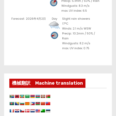
Precip.:
5.1mm
/
50%
/
Rain
Windgusts: 8.3 m/s
max. UV index: 6.5
Forecast
2026年4月2日
Day
Slight rain showers
17°C
Winds: 2.1 m/s WSW
Precip.:
10.2mm
/
50%
/
Rain
Windgusts: 8.2 m/s
max. UV index: 0.75
機械翻訳 Machine translation