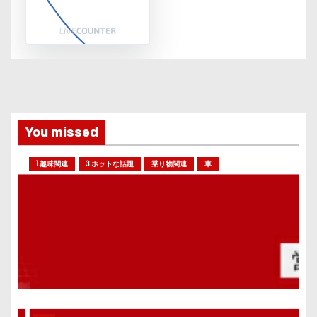
You missed
1.趣味関連
3.ホットな話題
乗り物関連
車