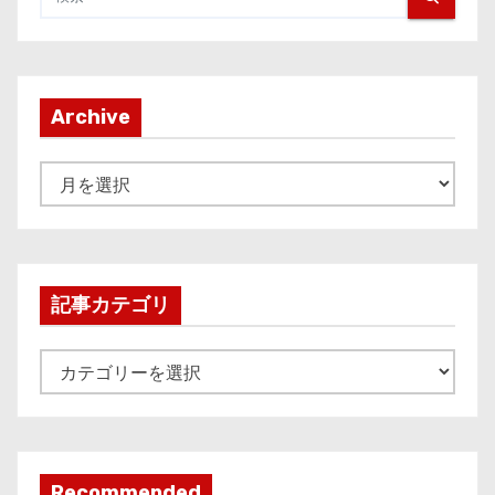
Archive
A
r
c
h
i
記事カテゴリ
v
e
記
事
カ
テ
ゴ
Recommended