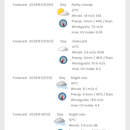
Forecast
2026年3月29日
Day
Partly cloudy
21°C
Winds: 1.8 m/s SSE
Precip.:
0mm
/
44%
/
Rain
Windgusts: 7.5 m/s
max. UV index: 6.65
Forecast
2026年3月30日
Day
Overcast
21°C
Winds: 2.9 m/s SSW
Precip.:
0mm
/
45%
/
Rain
Windgusts: 10.6 m/s
max. UV index: 6.2
Forecast
2026年3月31日
Day
Slight rain
19°C
Winds: 6.1 m/s S
Precip.:
5.1mm
/
95%
/
Rain
Windgusts: 14.5 m/s
max. UV index: 4.4
Forecast
2026年4月1日
Day
Slight rain
15°C
Winds: 3.4 m/s NE