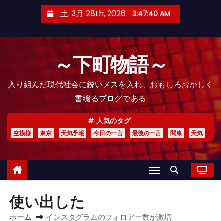
コ
土. 3月 28th, 2026
3:47:41 AM
ン
テ
ン
～下町物語～
ツ
へ
入り組んだ現代社会に鋭いメスを入れ、おもしろおかしく
ス
書綴るブログである
キ
ッ
人気のタグ
プ
空模様
東京
天気予報
今日の一言
最後の一言
関東
天気
使い出した
ホーム
インスタグラムのフォロアー数が激増