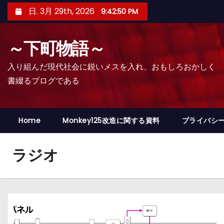
コ
日. 3月 29th, 2026
9:42:51 PM
ン
テ
～下町物語～
ン
ツ
入り組んだ現代社会に鋭いメスを入れ、おもしろおかしく
へ
書綴るブログである
ス
キ
ッ
Home
Monkey125改造に関する資料
プライバシ
プ
ラジオ