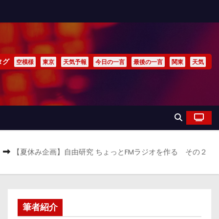
タグ
空模様
東京
天気予報
今日の一言
最後の一言
関東
天気
【夏休み企画】自由研究 ちょっとFMラジオを作る その２
筆者紹介