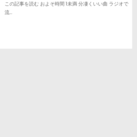
この記事を読む およそ時間 1未満 分凄くいい曲 ラジオで
流…