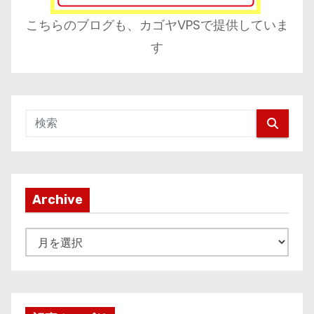
こちらのブログも、カゴヤVPSで提供していま
す
Archive
A
r
c
h