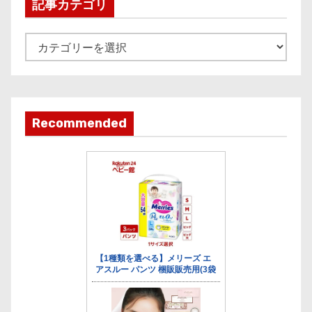
i
記事カテゴリ
v
e
記
事
カ
テ
ゴ
Recommended
リ