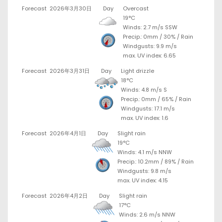
Forecast
2026年3月30日
Day
Overcast
19°C
Winds: 2.7 m/s SSW
Precip.:
0mm
/
30%
/
Rain
Windgusts: 9.9 m/s
max. UV index: 6.65
Forecast
2026年3月31日
Day
Light drizzle
18°C
Winds: 4.8 m/s S
Precip.:
0mm
/
65%
/
Rain
Windgusts: 17.1 m/s
max. UV index: 1.6
Forecast
2026年4月1日
Day
Slight rain
19°C
Winds: 4.1 m/s NNW
Precip.:
10.2mm
/
89%
/
Rain
Windgusts: 9.8 m/s
max. UV index: 4.15
Forecast
2026年4月2日
Day
Slight rain
17°C
Winds: 2.6 m/s NNW