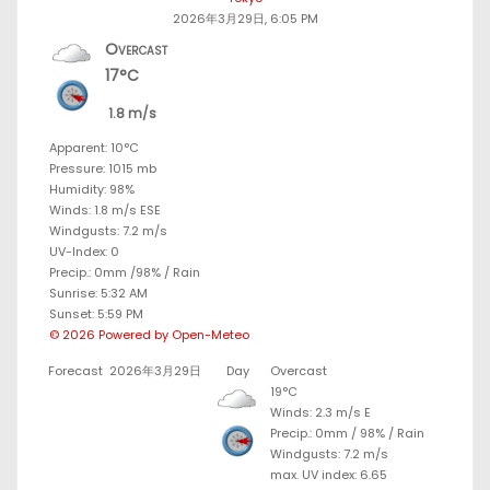
2026年3月29日, 6:05 PM
Overcast
17°C
1.8 m/s
Apparent: 10°C
Pressure: 1015 mb
Humidity: 98%
Winds: 1.8 m/s ESE
Windgusts: 7.2 m/s
UV-Index: 0
Precip.:
0mm
/
98%
/
Rain
Sunrise: 5:32 AM
Sunset: 5:59 PM
© 2026 Powered by Open-Meteo
Forecast
2026年3月29日
Day
Overcast
19°C
Winds: 2.3 m/s E
Precip.:
0mm
/
98%
/
Rain
Windgusts: 7.2 m/s
max. UV index: 6.65