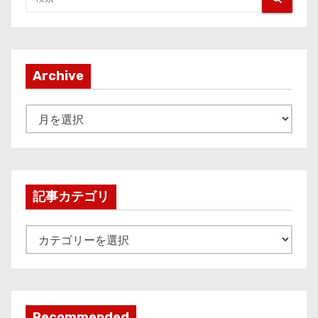
Archive
A
r
c
h
i
記事カテゴリ
v
e
記
事
カ
テ
ゴ
Recommended