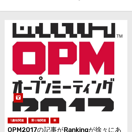
1.趣味関連
乗り物関連
車
OPM2017の記事がRankingが徐々にあ