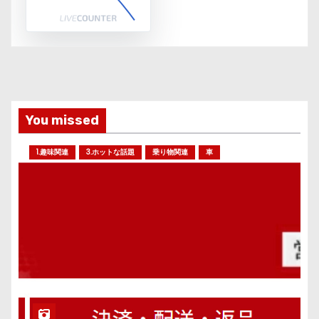
You missed
1.趣味関連
3.ホットな話題
乗り物関連
車