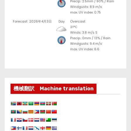
Precip.:
2.5mm
/
90%
/
Rain
Windgusts: 8.9 m/s
max. UV index: 0.75
Forecast
2026年4月3日
Day
Overcast
21°C
Winds: 3.8 m/s S
Precip.:
0mm
/
13%
/
Rain
Windgusts: 9.4 m/s
max. UV index: 6.6
機械翻訳 Machine translation