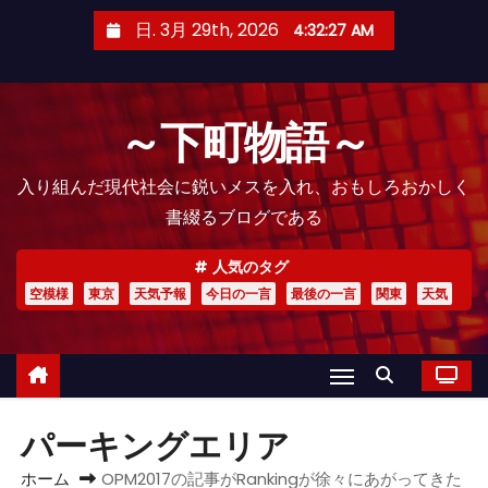
コ
日. 3月 29th, 2026
4:32:28 AM
ン
テ
ン
～下町物語～
ツ
へ
入り組んだ現代社会に鋭いメスを入れ、おもしろおかしく
ス
書綴るブログである
キ
ッ
人気のタグ
プ
空模様
東京
天気予報
今日の一言
最後の一言
関東
天気
パーキングエリア
ホーム
OPM2017の記事がRankingが徐々にあがってきた