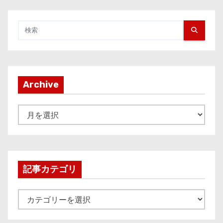
Archive
A
r
c
h
i
記事カテゴリ
v
e
記
事