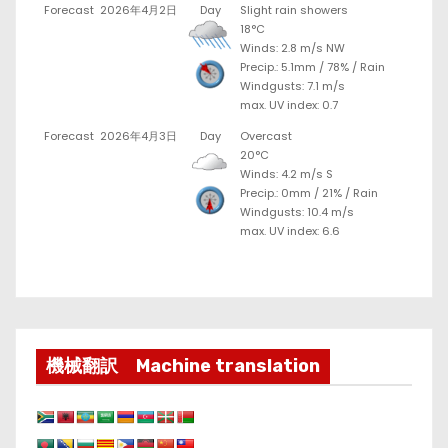
Forecast
2026年4月2日
Day
Slight rain showers
18°C
Winds: 2.8 m/s NW
Precip.:
5.1mm
/
78%
/
Rain
Windgusts: 7.1 m/s
max. UV index: 0.7
Forecast
2026年4月3日
Day
Overcast
20°C
Winds: 4.2 m/s S
Precip.:
0mm
/
21%
/
Rain
Windgusts: 10.4 m/s
max. UV index: 6.6
機械翻訳 Machine translation