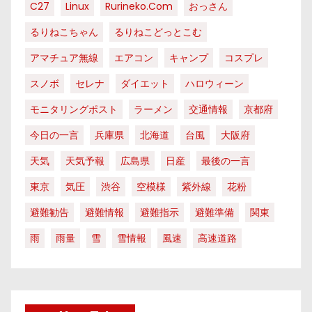
C27
Linux
Rurineko.com
おっさん
るりねこちゃん
るりねこどっとこむ
アマチュア無線
エアコン
キャンプ
コスプレ
スノボ
セレナ
ダイエット
ハロウィーン
モニタリングポスト
ラーメン
交通情報
京都府
今日の一言
兵庫県
北海道
台風
大阪府
天気
天気予報
広島県
日産
最後の一言
東京
気圧
渋谷
空模様
紫外線
花粉
避難勧告
避難情報
避難指示
避難準備
関東
雨
雨量
雪
雪情報
風速
高速道路