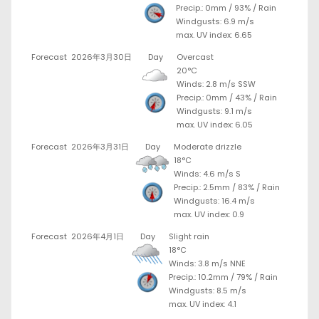
Precip.:
0mm
/
93%
/
Rain
Windgusts: 6.9 m/s
max. UV index: 6.65
Forecast
2026年3月30日
Day
Overcast
20°C
Winds: 2.8 m/s SSW
Precip.:
0mm
/
43%
/
Rain
Windgusts: 9.1 m/s
max. UV index: 6.05
Forecast
2026年3月31日
Day
Moderate drizzle
18°C
Winds: 4.6 m/s S
Precip.:
2.5mm
/
83%
/
Rain
Windgusts: 16.4 m/s
max. UV index: 0.9
Forecast
2026年4月1日
Day
Slight rain
18°C
Winds: 3.8 m/s NNE
Precip.:
10.2mm
/
79%
/
Rain
Windgusts: 8.5 m/s
max. UV index: 4.1