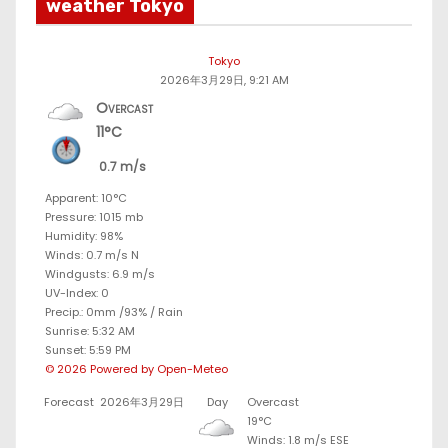
weather Tokyo
Tokyo
2026年3月29日, 9:21 AM
Overcast
11°C
0.7 m/s
Apparent: 10°C
Pressure: 1015 mb
Humidity: 98%
Winds: 0.7 m/s N
Windgusts: 6.9 m/s
UV-Index: 0
Precip.:
0mm
/
93%
/
Rain
Sunrise: 5:32 AM
Sunset: 5:59 PM
© 2026 Powered by Open-Meteo
Forecast
2026年3月29日
Day
Overcast
19°C
Winds: 1.8 m/s ESE