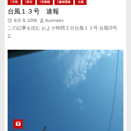
1.天気
1.東京
1.空模様
1.趣味関連
台風
台風１３号 速報
8月 9, 2018
Rurineko
この記事を読む およそ時間 2 分台風１３号 台風13号
2…