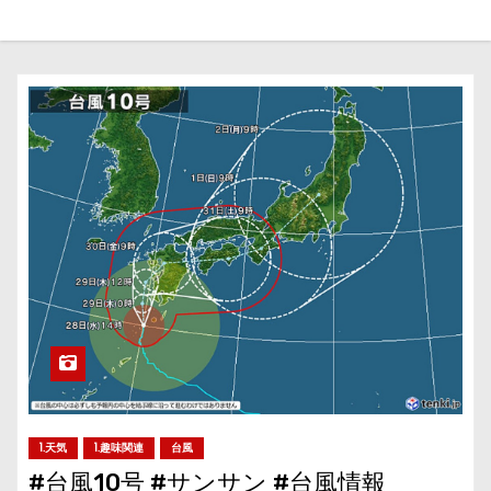
1.天気
1.趣味関連
台風
#台風10号 #サンサン #台風情報