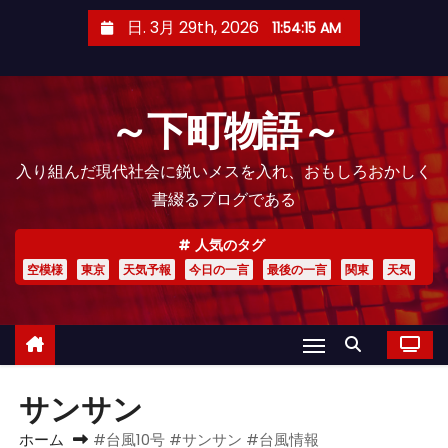
コ
日. 3月 29th, 2026
11:54:16 AM
ン
テ
ン
～下町物語～
ツ
へ
入り組んだ現代社会に鋭いメスを入れ、おもしろおかしく
ス
書綴るブログである
キ
ッ
人気のタグ
プ
空模様
東京
天気予報
今日の一言
最後の一言
関東
天気
サンサン
ホーム
#台風10号 #サンサン #台風情報