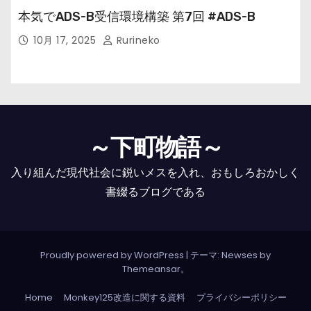
本気でADS-B受信環境構築 第7回 #ADS-B
10月 17, 2025
Rurineko
～下町物語～
入り組んだ現代社会に鋭いメスを入れ、おもしろおかしく
書綴るブログである
Proudly powered by WordPress
|
テーマ: Newses by
Themeansar
。
Home
Monkey125改造に関する資料
プライバシーポリシー