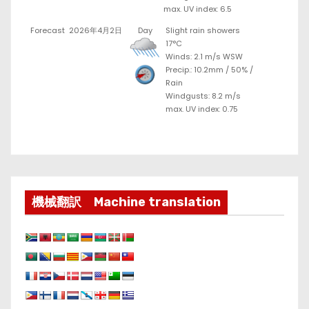
max. UV index: 6.5
Forecast
2026年4月2日
Day
Slight rain showers
17°C
Winds: 2.1 m/s WSW
Precip.:
10.2mm
/
50%
/
Rain
Windgusts: 8.2 m/s
max. UV index: 0.75
機械翻訳 Machine translation