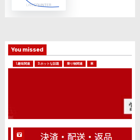
You missed
1.趣味関連
3.ホットな話題
乗り物関連
車