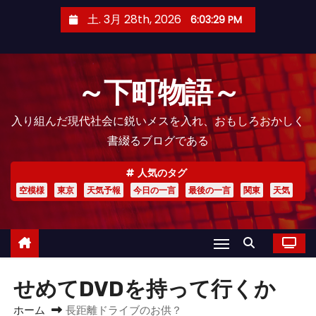
コ
土. 3月 28th, 2026
6:03:30 PM
ン
テ
ン
～下町物語～
ツ
へ
入り組んだ現代社会に鋭いメスを入れ、おもしろおかしく
ス
書綴るブログである
キ
ッ
人気のタグ
プ
空模様
東京
天気予報
今日の一言
最後の一言
関東
天気
せめてDVDを持って行くか
ホーム
長距離ドライブのお供？