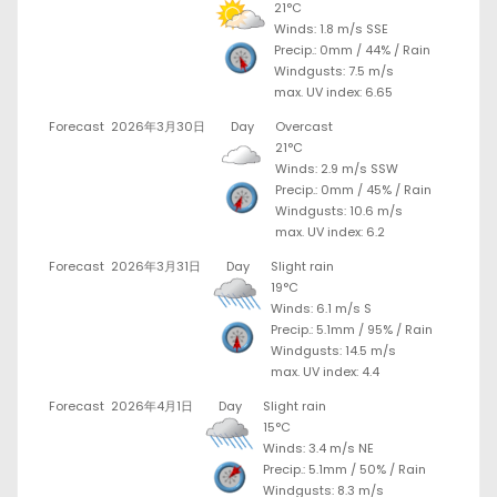
21°C
Winds: 1.8 m/s SSE
Precip.:
0mm
/
44%
/
Rain
Windgusts: 7.5 m/s
max. UV index: 6.65
Forecast
2026年3月30日
Day
Overcast
21°C
Winds: 2.9 m/s SSW
Precip.:
0mm
/
45%
/
Rain
Windgusts: 10.6 m/s
max. UV index: 6.2
Forecast
2026年3月31日
Day
Slight rain
19°C
Winds: 6.1 m/s S
Precip.:
5.1mm
/
95%
/
Rain
Windgusts: 14.5 m/s
max. UV index: 4.4
Forecast
2026年4月1日
Day
Slight rain
15°C
Winds: 3.4 m/s NE
Precip.:
5.1mm
/
50%
/
Rain
Windgusts: 8.3 m/s