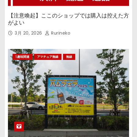
【注意喚起】ここのショップでは購入は控えた方
がよい
3月 20, 2026
Rurineko
1.趣味関連
アマチュア無線
無線