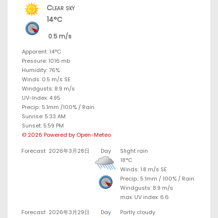
Clear sky
14°C
0.5 m/s
Apparent: 14°C
Pressure: 1016 mb
Humidity: 76%
Winds: 0.5 m/s SE
Windgusts: 8.9 m/s
UV-Index: 4.95
Precip.:
5.1mm
/
100%
/
Rain
Sunrise: 5:33 AM
Sunset: 5:59 PM
© 2026 Powered by Open-Meteo
Forecast
2026年3月28日
Day
Slight rain
18°C
Winds: 1.8 m/s SE
Precip.:
5.1mm
/
100%
/
Rain
Windgusts: 8.9 m/s
max. UV index: 6.6
Forecast
2026年3月29日
Day
Partly cloudy