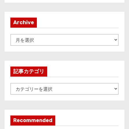
Archive
A
r
c
h
i
記事カテゴリ
v
e
記
事
カ
テ
ゴ
Recommended
リ