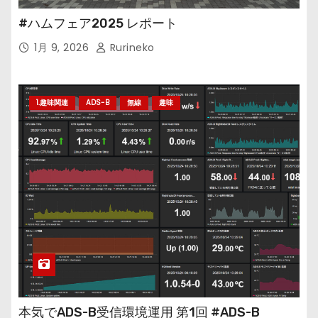
#ハムフェア2025 レポート
1月 9, 2026
Rurineko
1.趣味関連
ADS-B
無線
趣味
本気でADS-B受信環境運用 第1回 #ADS-B