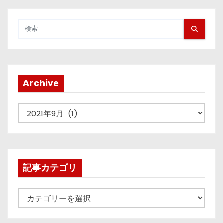
Archive
A
r
c
h
i
記事カテゴリ
v
e
記
事
カ