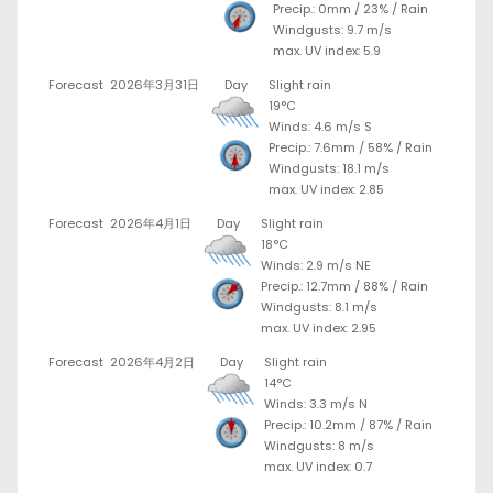
Precip.:
0mm
/
23%
/
Rain
Windgusts: 9.7 m/s
max. UV index: 5.9
Forecast
2026年3月31日
Day
Slight rain
19°C
Winds: 4.6 m/s S
Precip.:
7.6mm
/
58%
/
Rain
Windgusts: 18.1 m/s
max. UV index: 2.85
Forecast
2026年4月1日
Day
Slight rain
18°C
Winds: 2.9 m/s NE
Precip.:
12.7mm
/
88%
/
Rain
Windgusts: 8.1 m/s
max. UV index: 2.95
Forecast
2026年4月2日
Day
Slight rain
14°C
Winds: 3.3 m/s N
Precip.:
10.2mm
/
87%
/
Rain
Windgusts: 8 m/s
max. UV index: 0.7