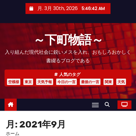
コ
月. 3月 30th, 2026
5:46:43 AM
ン
テ
ン
～下町物語～
ツ
へ
入り組んだ現代社会に鋭いメスを入れ、おもしろおかしく
ス
書綴るブログである
キ
ッ
人気のタグ
プ
空模様
東京
天気予報
今日の一言
最後の一言
関東
天気
月:
2021年9月
ホーム