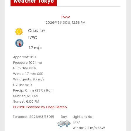
weather Tokyo
Tokyo
2026年3月30日, 12:58 PM
Clear sky
17°C
1.7 m/s
Apparent: 11°C
Pressure: 1021 mb
Humidity: 88%
Winds: 1.7 m/s SSE
Windgusts: 9.7 m/s
UV-Index: 0
Precip.:
0mm
/
23%
/
Rain
Sunrise: 5:31 AM
Sunset: 6:00 PM
© 2026 Powered by Open-Meteo
Forecast
2026年3月30日
Day
Light drizzle
18°C
Winds: 2.4 m/s SSW