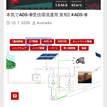
本気でADS-B受信環境運用 第1回 #ADS-B
1月 7, 2026
Rurineko
1.趣味関連
2.IT関連
ADS-B
SERVER
ネットワーク関連
ハードウェア
ハード関連
パーツ
乗り物関連
無線