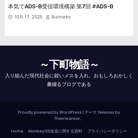
本気でADS-B受信環境構築 第7回 #ADS-B
10月 17, 2025
Rurineko
～下町物語～
入り組んだ現代社会に鋭いメスを入れ、おもしろおかしく
書綴るブログである
Proudly powered by WordPress
|
テーマ: Newses by
Themeansar
。
Home
Monkey125改造に関する資料
プライバシーポリシー