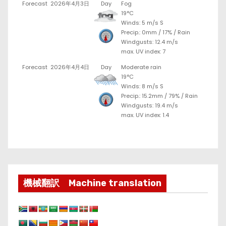
Forecast
2026年4月3日
Day
Fog
19°C
Winds: 5 m/s S
Precip.:
0mm
/
17%
/
Rain
Windgusts: 12.4 m/s
max. UV index: 7
Forecast
2026年4月4日
Day
Moderate rain
19°C
Winds: 8 m/s S
Precip.:
15.2mm
/
79%
/
Rain
Windgusts: 19.4 m/s
max. UV index: 1.4
機械翻訳 Machine translation