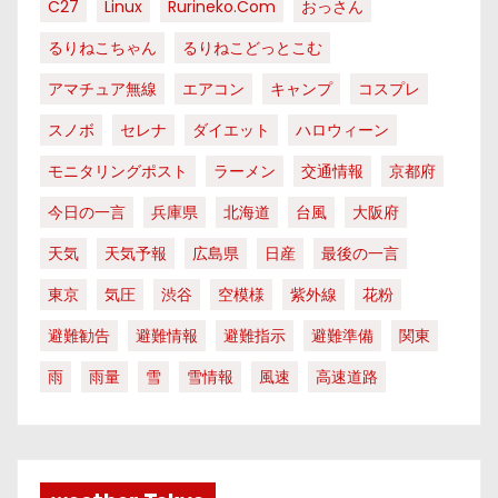
C27
Linux
Rurineko.com
おっさん
るりねこちゃん
るりねこどっとこむ
アマチュア無線
エアコン
キャンプ
コスプレ
スノボ
セレナ
ダイエット
ハロウィーン
モニタリングポスト
ラーメン
交通情報
京都府
今日の一言
兵庫県
北海道
台風
大阪府
天気
天気予報
広島県
日産
最後の一言
東京
気圧
渋谷
空模様
紫外線
花粉
避難勧告
避難情報
避難指示
避難準備
関東
雨
雨量
雪
雪情報
風速
高速道路