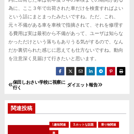
為に、ここ３年で出荷された車だけを検査すればよい
という話にまとまったみたいですね。ただ、これ、
元々不備がある車を車検で指摘されて、それを修理す
る費用は実は最初から不備があって、ユーザは知らな
かっただけという落ちもありうる気がするので、なん
だか裏切られた感じに思えても仕方ないですね。動向
を注意深く見届けて行きたいと思います。
保田しおさい学校に視察に
投
ダイエット報告
行く
稿
関連投稿
ナ
ビ
1.趣味関連
3.ホットな話題
乗り物関連
車