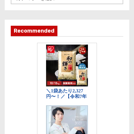
事
カ
テ
ゴ
Recommended
リ