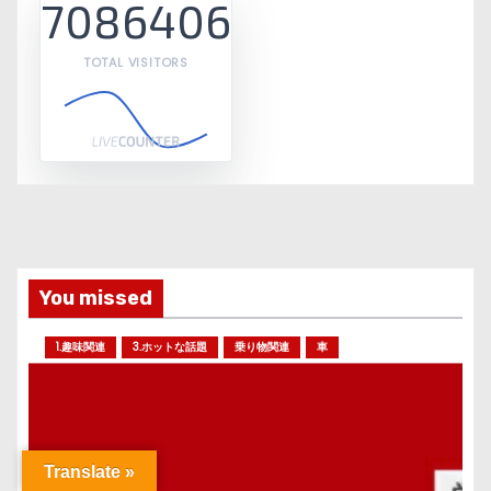
7086406
TOTAL VISITORS
You missed
1.趣味関連
3.ホットな話題
乗り物関連
車
Translate »