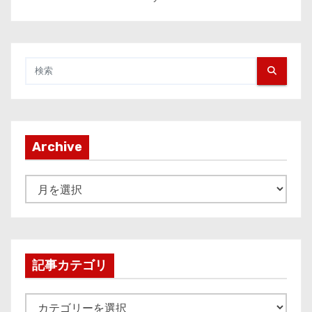
Archive
A
r
c
h
i
記事カテゴリ
v
e
記