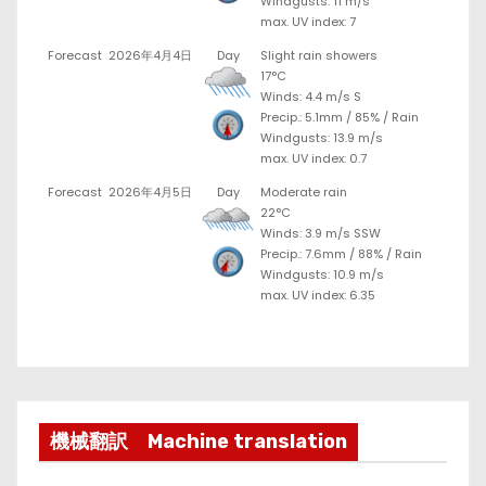
Windgusts: 11 m/s
max. UV index: 7
Forecast
2026年4月4日
Day
Slight rain showers
17°C
Winds: 4.4 m/s S
Precip.:
5.1mm
/
85%
/
Rain
Windgusts: 13.9 m/s
max. UV index: 0.7
Forecast
2026年4月5日
Day
Moderate rain
22°C
Winds: 3.9 m/s SSW
Precip.:
7.6mm
/
88%
/
Rain
Windgusts: 10.9 m/s
max. UV index: 6.35
機械翻訳 Machine translation