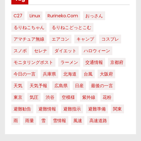
C27
Linux
Rurineko.com
おっさん
るりねこちゃん
るりねこどっとこむ
アマチュア無線
エアコン
キャンプ
コスプレ
スノボ
セレナ
ダイエット
ハロウィーン
モニタリングポスト
ラーメン
交通情報
京都府
今日の一言
兵庫県
北海道
台風
大阪府
天気
天気予報
広島県
日産
最後の一言
東京
気圧
渋谷
空模様
紫外線
花粉
避難勧告
避難情報
避難指示
避難準備
関東
雨
雨量
雪
雪情報
風速
高速道路