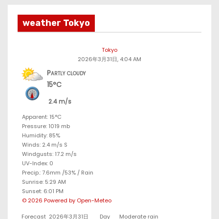
weather Tokyo
Tokyo
2026年3月31日, 4:04 AM
Partly cloudy
15°C
2.4 m/s
Apparent: 15°C
Pressure: 1019 mb
Humidity: 85%
Winds: 2.4 m/s S
Windgusts: 17.2 m/s
UV-Index: 0
Precip.:
7.6mm
/
53%
/
Rain
Sunrise: 5:29 AM
Sunset: 6:01 PM
© 2026 Powered by Open-Meteo
Forecast
2026年3月31日
Day
Moderate rain