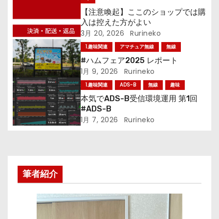
ゲ
【注意喚起】ここのショップでは購
ー
入は控えた方がよい
3月 20, 2026
Rurineko
シ
1.趣味関連
アマチュア無線
無線
ョ
#ハムフェア2025 レポート
1月 9, 2026
Rurineko
ン
1.趣味関連
ADS-B
無線
趣味
本気でADS-B受信環境運用 第1回
#ADS-B
1月 7, 2026
Rurineko
筆者紹介