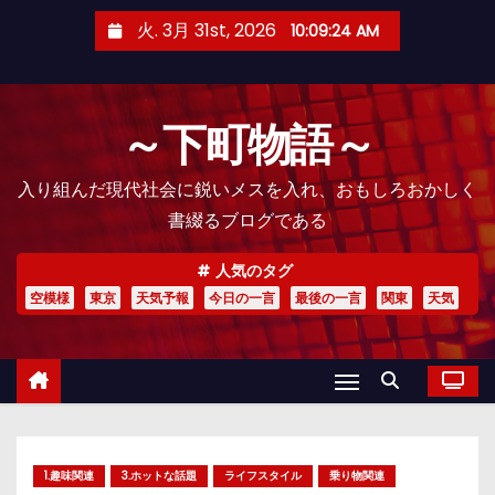
コ
火. 3月 31st, 2026
10:09:25 AM
ン
テ
ン
～下町物語～
ツ
へ
入り組んだ現代社会に鋭いメスを入れ、おもしろおかしく
ス
書綴るブログである
キ
ッ
人気のタグ
プ
空模様
東京
天気予報
今日の一言
最後の一言
関東
天気
1.趣味関連
3.ホットな話題
ライフスタイル
乗り物関連