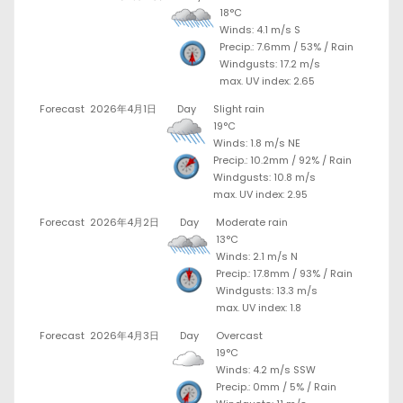
18°C
Winds: 4.1 m/s S
Precip.:
7.6mm
/
53%
/
Rain
Windgusts: 17.2 m/s
max. UV index: 2.65
Forecast
2026年4月1日
Day
Slight rain
19°C
Winds: 1.8 m/s NE
Precip.:
10.2mm
/
92%
/
Rain
Windgusts: 10.8 m/s
max. UV index: 2.95
Forecast
2026年4月2日
Day
Moderate rain
13°C
Winds: 2.1 m/s N
Precip.:
17.8mm
/
93%
/
Rain
Windgusts: 13.3 m/s
max. UV index: 1.8
Forecast
2026年4月3日
Day
Overcast
19°C
Winds: 4.2 m/s SSW
Precip.:
0mm
/
5%
/
Rain