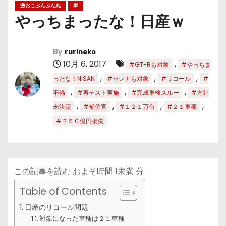
激おこぷんぷん丸
車
やっちまったな！日産ｗ
By
rurineko
10月 6, 2017
,
#GT-Rも対象
#やっちま
,
,
,
ったな！NISAN
#セレナも対象
#リコール
#
,
,
,
不備
#再テスト実施
#完成車検スルー
#方針
,
,
,
,
未決定
#補佐官
#１２１万台
#２１車種
#２５０億円損失
この記事を読む およそ時間
1未満
分
Table of Contents
日産のリコール問題
対象になった車種は２１車種