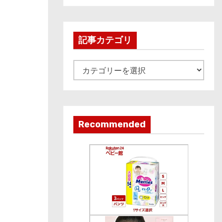
c
h
i
記事カテゴリ
v
e
記
事
カ
テ
ゴ
Recommended
リ