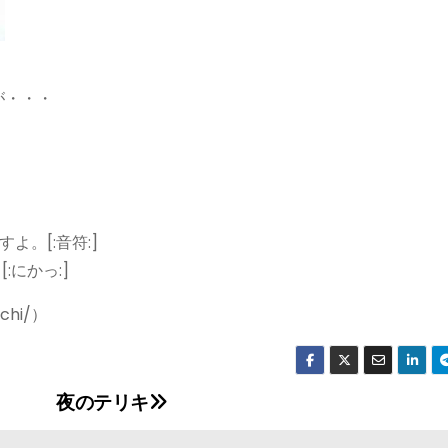
が・・・
。[:音符:]
:にかっ:]
ichi/）
夜のテリキ