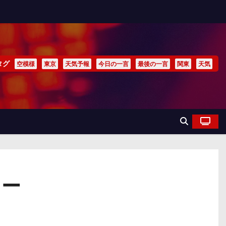
タグ
空模様
東京
天気予報
今日の一言
最後の一言
関東
天気
ュー