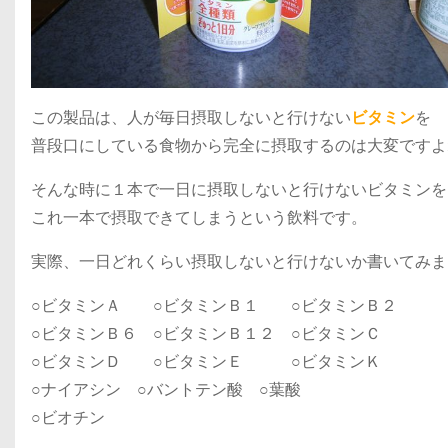
この製品は、人が毎日摂取しないと行けない
ビタミン
を
普段口にしている食物から完全に摂取するのは大変ですよ
そんな時に１本で一日に摂取しないと行けないビタミンを
これ一本で摂取できてしまうという飲料です。
実際、一日どれくらい摂取しないと行けないか書いてみま
○ビタミンＡ ○ビタミンＢ１ ○ビタミンＢ２
○ビタミンＢ６ ○ビタミンＢ１２ ○ビタミンＣ
○ビタミンＤ ○ビタミンＥ ○ビタミンＫ
○ナイアシン ○バントテン酸 ○葉酸
○ビオチン