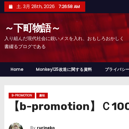
コ
土. 3月 28th, 2026
7:26:59 AM
ン
テ
～下町物語～
ン
ツ
入り組んだ現代社会に鋭いメスを入れ、おもしろおかしく
へ
書綴るブログである
ス
キ
ッ
Home
Monkey125改造に関する資料
プライバシ
プ
B-PROMOTION
趣味
【b-promotion】Ｃ
By
rurineko