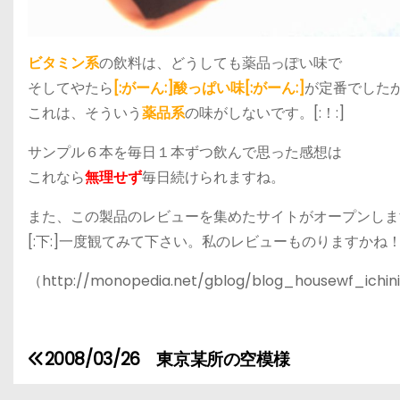
ビタミン系
の飲料は、どうしても薬品っぽい味で
そしてやたら
[:がーん:]酸っぱい味[:がーん:]
が定番でした
これは、そういう
薬品系
の味がしないです。[:！:]
サンプル６本を毎日１本ずつ飲んで思った感想は
これなら
無理せず
毎日続けられますね。
また、この製品のレビューを集めたサイトがオープンしますよ
[:下:]一度観てみて下さい。私のレビューものりますかね！[
（http://monopedia.net/gblog/blog_housewf_ichin
2008/03/26 東京某所の空模様
投