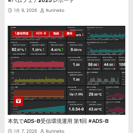
#ハムフェア2025 レポート
1月 9, 2026
Rurineko
1.趣味関連
ADS-B
無線
趣味
本気でADS-B受信環境運用 第1回 #ADS-B
1月 7, 2026
Rurineko