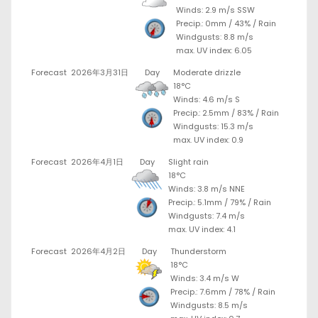
Winds: 2.9 m/s SSW
Precip.:
0mm
/
43%
/
Rain
Windgusts: 8.8 m/s
max. UV index: 6.05
Forecast
2026年3月31日
Day
Moderate drizzle
18°C
Winds: 4.6 m/s S
Precip.:
2.5mm
/
83%
/
Rain
Windgusts: 15.3 m/s
max. UV index: 0.9
Forecast
2026年4月1日
Day
Slight rain
18°C
Winds: 3.8 m/s NNE
Precip.:
5.1mm
/
79%
/
Rain
Windgusts: 7.4 m/s
max. UV index: 4.1
Forecast
2026年4月2日
Day
Thunderstorm
18°C
Winds: 3.4 m/s W
Precip.:
7.6mm
/
78%
/
Rain
Windgusts: 8.5 m/s