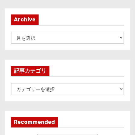
Archive
A
r
c
h
i
記事カテゴリ
v
e
記
事
カ
テ
ゴ
Recommended
リ