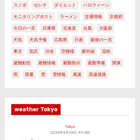
スノボ
セレナ
ダイエット
ハロウィーン
モニタリングポスト
ラーメン
交通情報
京都府
今日の一言
兵庫県
北海道
台風
大阪府
天気
天気予報
広島県
日産
最後の一言
東京
気圧
渋谷
空模様
紫外線
花粉
避難勧告
避難情報
避難指示
避難準備
関東
雨
雨量
雪
雪情報
風速
高速道路
weather Tokyo
Tokyo
2026年3月29日, 4:11 AM