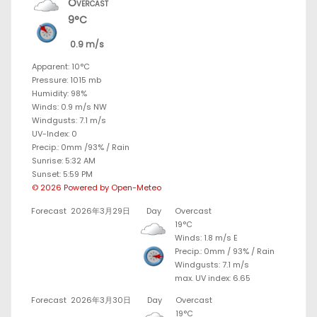
Overcast
9°C
0.9 m/s
Apparent: 10°C
Pressure: 1015 mb
Humidity: 98%
Winds: 0.9 m/s NW
Windgusts: 7.1 m/s
UV-Index: 0
Precip.:
0mm
/
93%
/
Rain
Sunrise: 5:32 AM
Sunset: 5:59 PM
© 2026 Powered by Open-Meteo
Forecast
2026年3月29日
Day
Overcast
19°C
Winds: 1.8 m/s E
Precip.:
0mm
/
93%
/
Rain
Windgusts: 7.1 m/s
max. UV index: 6.65
Forecast
2026年3月30日
Day
Overcast
19°C