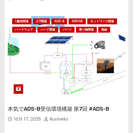
1.趣味関連
2.IT関連
ADS-B
SERVER
ネットワーク関連
ハードウェア
ハード関連
パーツ
乗り物関連
無線
本気でADS-B受信環境構築 第7回 #ADS-B
10月 17, 2025
Rurineko