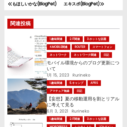
もほしいかな(BlogPet)
エキスポ(BlogPet)
投
稿
関連投稿
ナ
1.趣味関連
2.IT関連
3.ホットな話題
ビ
4.MOBILE関連
ROUTER
スマートフォン
ゲ
ネットワーク
ネットワーク関連
日記
モバイル環境からのブログ更新につ
ー
いて
1月 15, 2023
Rurineko
シ
1.趣味関連
5.キャンプ
APRS
ョ
アマチュア無線
日記
【妄想】夏の移動運用を割とリアル
ン
に考えて見る
6月 3, 2021
Rurineko
1.趣味関連
2.IT関連
3.ホットな話題
WORDPRESS
システムより
プラグイン