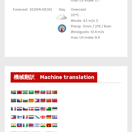
max. UV index: 0.7
Forecast
2026年4月3日
Day
Overcast
20°C
Winds: 4.2 m/s S
Precip.:
0mm
/
21%
/
Rain
Windgusts: 10.4 m/s
max. UV index: 6.6
機械翻訳 Machine translation