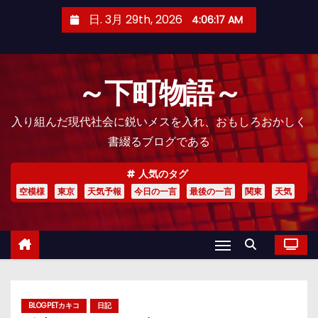
コ
日. 3月 29th, 2026
4:06:18 AM
ン
テ
ン
～下町物語～
ツ
へ
入り組んだ現代社会に鋭いメスを入れ、おもしろおかしく
ス
書綴るブログである
キ
ッ
人気のタグ
プ
空模様
東京
天気予報
今日の一言
最後の一言
関東
天気
BLOGPETカキコ
日記