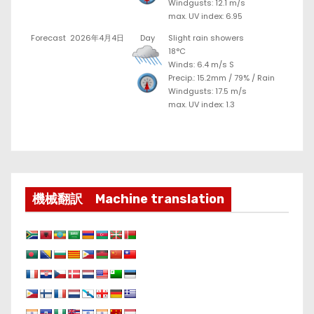
Windgusts: 12.1 m/s
max. UV index: 6.95
Forecast
2026年4月4日
Day
Slight rain showers
18°C
Winds: 6.4 m/s S
Precip.:
15.2mm
/
79%
/
Rain
Windgusts: 17.5 m/s
max. UV index: 1.3
機械翻訳 Machine translation