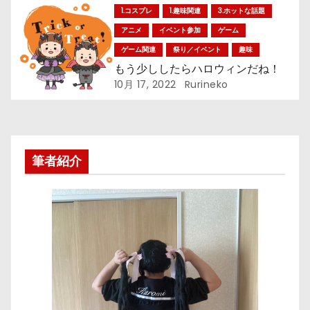
ョ
1.コスプレ
1.趣味関連
3.ホットな話題
アニメ
イベント参加
ゲーム
ン
ゲーム関連
祭り／イベント
趣味
もう少ししたらハロウィンだね！
10月 17, 2022
Rurineko
筆者紹介