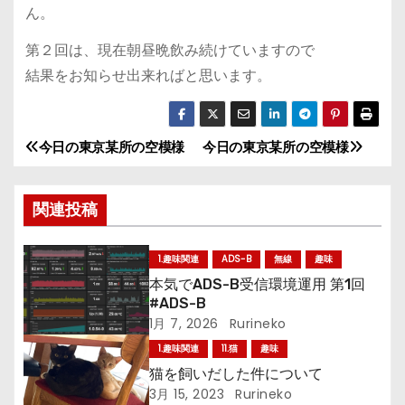
ん。
第２回は、現在朝昼晩飲み続けていますので
結果をお知らせ出来ればと思います。
今日の東京某所の空模様
今日の東京某所の空模様
投
稿
関連投稿
ナ
1.趣味関連
ADS-B
無線
趣味
ビ
本気でADS-B受信環境運用 第1回
ゲ
#ADS-B
1月 7, 2026
Rurineko
ー
1.趣味関連
11.猫
趣味
猫を飼いだした件について
シ
3月 15, 2023
Rurineko