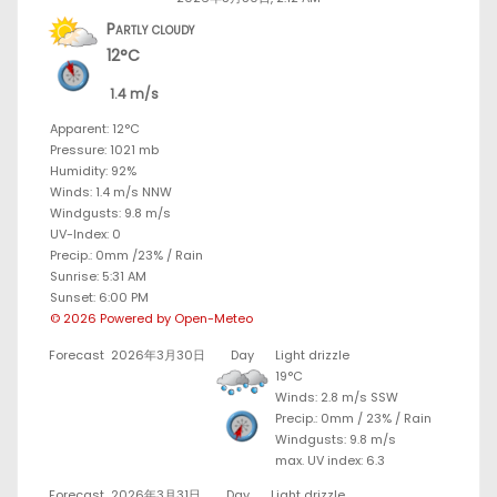
Partly cloudy
12°C
1.4 m/s
Apparent: 12°C
Pressure: 1021 mb
Humidity: 92%
Winds: 1.4 m/s NNW
Windgusts: 9.8 m/s
UV-Index: 0
Precip.:
0mm
/
23%
/
Rain
Sunrise: 5:31 AM
Sunset: 6:00 PM
© 2026 Powered by Open-Meteo
Forecast
2026年3月30日
Day
Light drizzle
19°C
Winds: 2.8 m/s SSW
Precip.:
0mm
/
23%
/
Rain
Windgusts: 9.8 m/s
max. UV index: 6.3
Forecast
2026年3月31日
Day
Light drizzle