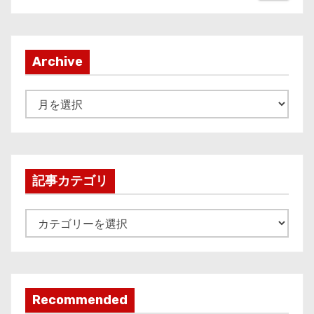
Archive
A
r
c
h
i
記事カテゴリ
v
e
記
事
カ
テ
ゴ
Recommended