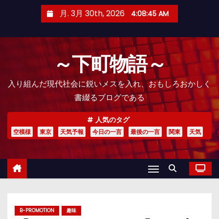
コ
月. 3月 30th, 2026
4:08:46 AM
ン
テ
ン
～下町物語～
ツ
へ
入り組んだ現代社会に鋭いメスを入れ、おもしろおかしく
ス
書綴るブログである
キ
ッ
人気のタグ
プ
空模様
東京
天気予報
今日の一言
最後の一言
関東
天気
B-PROMOTION
趣味