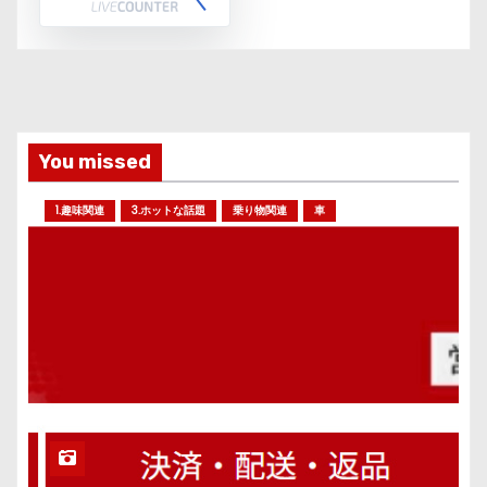
You missed
1.趣味関連
3.ホットな話題
乗り物関連
車