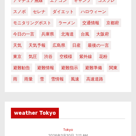
アマチュア無線
エアコン
キャンプ
コスプレ
スノボ
セレナ
ダイエット
ハロウィーン
モニタリングポスト
ラーメン
交通情報
京都府
今日の一言
兵庫県
北海道
台風
大阪府
天気
天気予報
広島県
日産
最後の一言
東京
気圧
渋谷
空模様
紫外線
花粉
避難勧告
避難情報
避難指示
避難準備
関東
雨
雨量
雪
雪情報
風速
高速道路
weather Tokyo
Tokyo
2026年3月30日, 2:12 AM