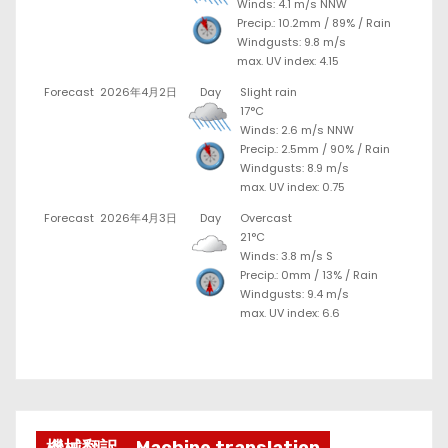
Winds: 4.1 m/s NNW
Precip.:
10.2mm
/
89%
/
Rain
Windgusts: 9.8 m/s
max. UV index: 4.15
Forecast
2026年4月2日
Day
Slight rain
17°C
Winds: 2.6 m/s NNW
Precip.:
2.5mm
/
90%
/
Rain
Windgusts: 8.9 m/s
max. UV index: 0.75
Forecast
2026年4月3日
Day
Overcast
21°C
Winds: 3.8 m/s S
Precip.:
0mm
/
13%
/
Rain
Windgusts: 9.4 m/s
max. UV index: 6.6
機械翻訳 Machine translation