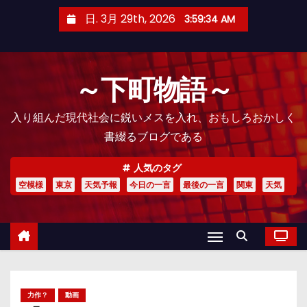
コ
日. 3月 29th, 2026
3:59:36 AM
ン
テ
ン
～下町物語～
ツ
へ
入り組んだ現代社会に鋭いメスを入れ、おもしろおかしく
ス
書綴るブログである
キ
ッ
人気のタグ
プ
空模様
東京
天気予報
今日の一言
最後の一言
関東
天気
力作？
動画