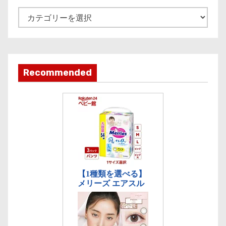
e
記
事
カ
テ
ゴ
Recommended
リ