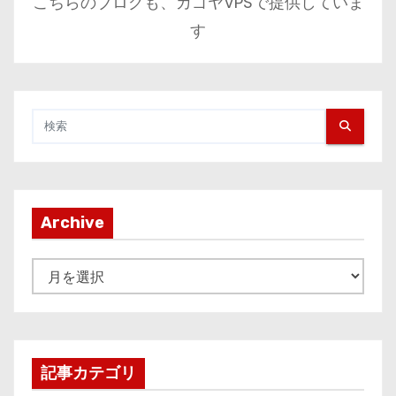
こちらのブログも、カゴヤVPSで提供していま
す
Archive
A
r
c
h
i
記事カテゴリ
v