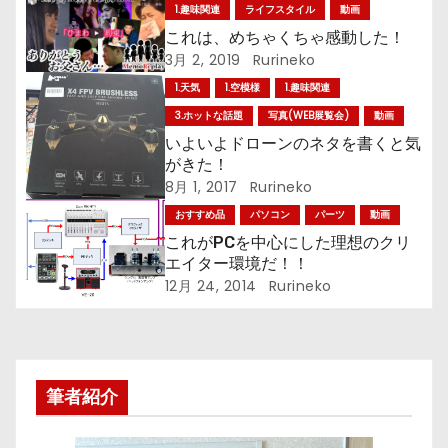
1.趣味関連
ライフスタイル
動画
ゲ
これは、めちゃくちゃ感動した！
3月 2, 2019
Rurineko
ー
1.天気
1.空模様
1.趣味関連
シ
3.ホットな話題
写真(WEB展覧会)
動画
いよいよドローンのネタを書くと気
ョ
がきた！
8月 1, 2017
Rurineko
ン
おすすめ品
パソコン
パーツ
動画
これがPCを中心にした理想のクリ
エイター環境だ！！
12月 24, 2014
Rurineko
筆者紹介