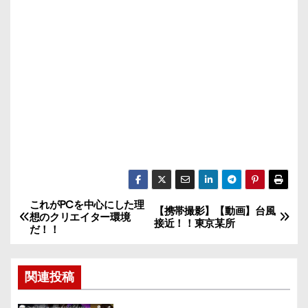
これがPCを中心にした理
投
【携帯撮影】【動画】台風
想のクリエイター環境
接近！！東京某所
だ！！
稿
ナ
関連投稿
ビ