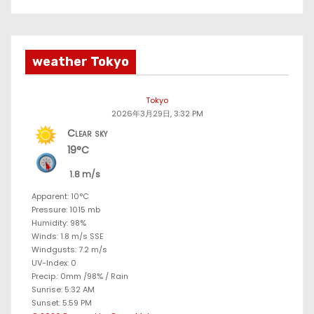
weather Tokyo
Tokyo
2026年3月29日, 3:32 PM
Clear sky
19°C
1.8 m/s
Apparent: 10°C
Pressure: 1015 mb
Humidity: 98%
Winds: 1.8 m/s SSE
Windgusts: 7.2 m/s
UV-Index: 0
Precip.:
0mm
/
98%
/
Rain
Sunrise: 5:32 AM
Sunset: 5:59 PM