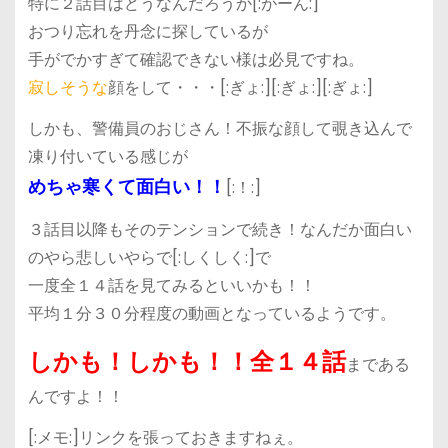
特に２話目はどうなんだろうか[:がーん:]
おつり忘れを丹念に探しているが
手がでかすぎて確認できない様は必見ですね。
寂しそうな
顔をして・・・[:ぎょ:][:ぎょ:][:ぎょ:]
しかも、警備員のおじさん！不振な顔して覗き込んで
凍り付いている感じが
めちゃ寒くて面白い！！
[:！:]
３話目以降もそのテンションで続き！なんだか面白い
のやら悲しいやらで[:しくしく:]で
一度全１４話を見てみるといいかも！！
平均１分３０分程度の動画となっているようです。
しかも！しかも！！全１４話
まである
んですよ！！
[:メモ:]リンクを張っておきますねぇ。