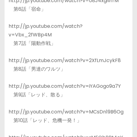
http://jp.youtube.com/watch?v=08J4xgivfrM
第6話「宿命」
http://jp.youtube.com/watch?
v=Vbx_2fWBp4M
第7話「陽動作戦」
http://jp.youtube.com/watch?v=2XfLmJcykF8
第8話「男達のワルツ」
http://jp.youtube.com/watch?v=iYAGogo9a7Y
第9話「レッド、散る」
http://jp.youtube.com/watch?v=MCsDn19B6Og
第10話「レッド、危機一発！」