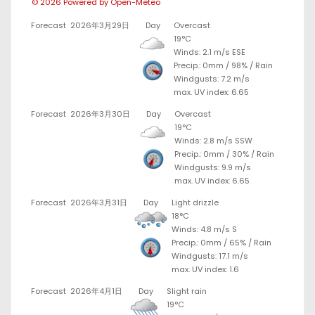
© 2026 Powered by Open-Meteo
Forecast
2026年3月29日
Day
Overcast
19°C
Winds: 2.1 m/s ESE
Precip.:
0mm
/
98%
/
Rain
Windgusts: 7.2 m/s
max. UV index: 6.65
Forecast
2026年3月30日
Day
Overcast
19°C
Winds: 2.8 m/s SSW
Precip.:
0mm
/
30%
/
Rain
Windgusts: 9.9 m/s
max. UV index: 6.65
Forecast
2026年3月31日
Day
Light drizzle
18°C
Winds: 4.8 m/s S
Precip.:
0mm
/
65%
/
Rain
Windgusts: 17.1 m/s
max. UV index: 1.6
Forecast
2026年4月1日
Day
Slight rain
19°C