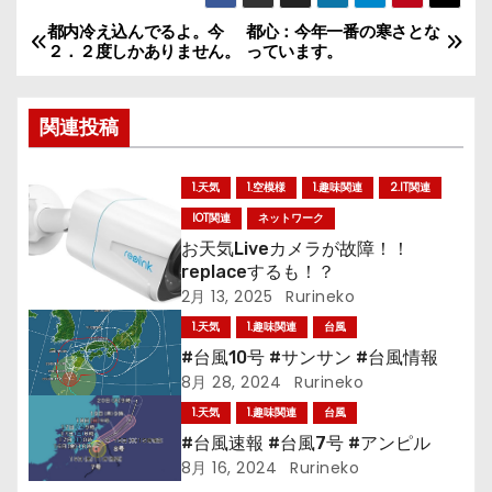
都内冷え込んでるよ。今
都心：今年一番の寒さとな
投
２．２度しかありません。
っています。
稿
関連投稿
ナ
ビ
1.天気
1.空模様
1.趣味関連
2.IT関連
ゲ
IOT関連
ネットワーク
お天気Liveカメラが故障！！
ー
replaceするも！？
2月 13, 2025
Rurineko
シ
1.天気
1.趣味関連
台風
ョ
#台風10号 #サンサン #台風情報
8月 28, 2024
Rurineko
ン
1.天気
1.趣味関連
台風
#台風速報 #台風7号 #アンピル
8月 16, 2024
Rurineko