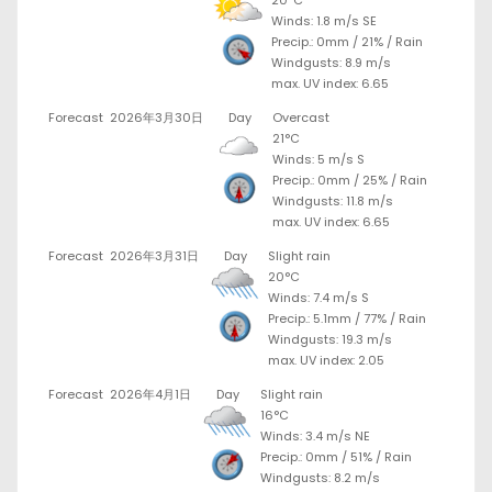
Winds: 1.8 m/s SE
Precip.:
0mm
/
21%
/
Rain
Windgusts: 8.9 m/s
max. UV index: 6.65
Forecast
2026年3月30日
Day
Overcast
21°C
Winds: 5 m/s S
Precip.:
0mm
/
25%
/
Rain
Windgusts: 11.8 m/s
max. UV index: 6.65
Forecast
2026年3月31日
Day
Slight rain
20°C
Winds: 7.4 m/s S
Precip.:
5.1mm
/
77%
/
Rain
Windgusts: 19.3 m/s
max. UV index: 2.05
Forecast
2026年4月1日
Day
Slight rain
16°C
Winds: 3.4 m/s NE
Precip.:
0mm
/
51%
/
Rain
Windgusts: 8.2 m/s