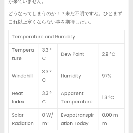
が来ていません。
どうなってしまうのか！？未だ不明ですね。ひとまず
これ以上寒くならない事を期待したい。
Temperature and Humidity
Tempera
3.3 °
Dew Point
2.9 °C
ture
C
3.3 °
Windchill
Humidity
97%
C
Heat
3.3 °
Apparent
1.3 °C
Index
C
Temperature
Solar
0 W/
Evapotranspir
0.00 m
Radiation
m²
ation Today
m