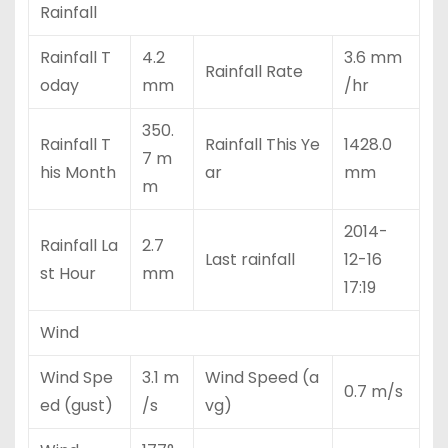
Rainfall
Rainfall T
4.2
3.6 mm
Rainfall Rate
oday
mm
/hr
350.
Rainfall T
Rainfall This Ye
1428.0
7 m
his Month
ar
mm
m
2014-
Rainfall La
2.7
Last rainfall
12-16
st Hour
mm
17:19
Wind
Wind Spe
3.1 m
Wind Speed (a
0.7 m/s
ed (gust)
/s
vg)