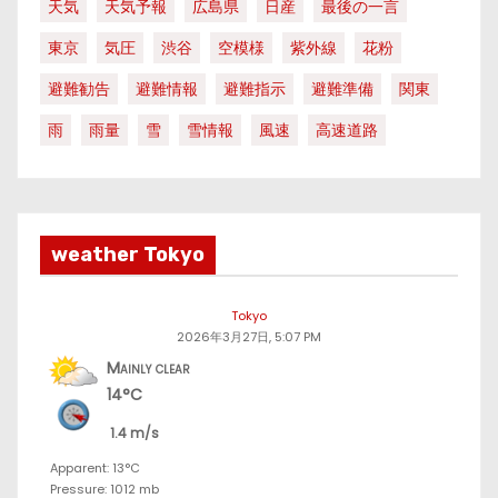
天気
天気予報
広島県
日産
最後の一言
東京
気圧
渋谷
空模様
紫外線
花粉
避難勧告
避難情報
避難指示
避難準備
関東
雨
雨量
雪
雪情報
風速
高速道路
weather Tokyo
Tokyo
2026年3月27日, 5:07 PM
Mainly clear
14°C
1.4 m/s
Apparent: 13°C
Pressure: 1012 mb