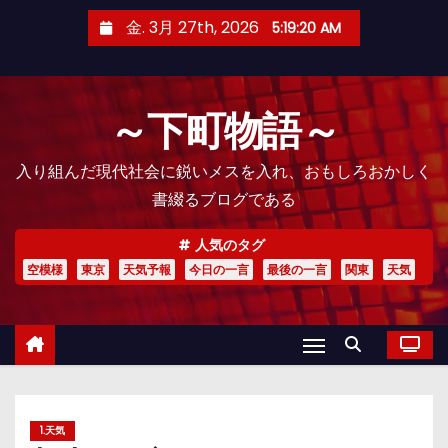
コ
金. 3月 27th, 2026
5:19:21 AM
ン
テ
ン
～下町物語～
ツ
へ
入り組んだ現代社会に鋭いメスを入れ、おもしろおかしく
ス
書綴るブログである
キ
ッ
人気のタグ
プ
空模様
東京
天気予報
今日の一言
最後の一言
関東
天気
1.天気