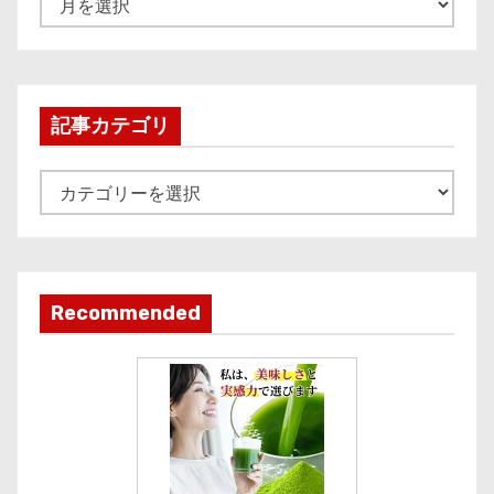
r
c
h
i
記事カテゴリ
v
e
記
事
カ
テ
ゴ
Recommended
リ