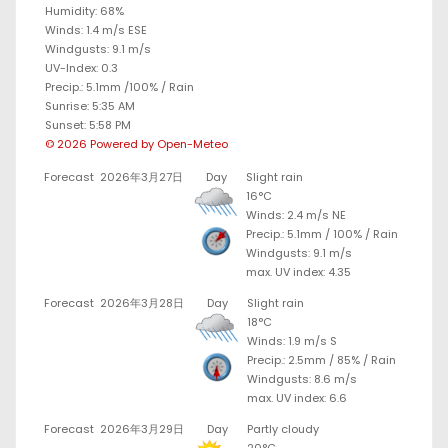
Humidity: 68%
Winds: 1.4 m/s ESE
Windgusts: 9.1 m/s
UV-Index: 0.3
Precip.:
5.1mm
/
100%
/
Rain
Sunrise: 5:35 AM
Sunset: 5:58 PM
© 2026 Powered by Open-Meteo
Forecast
2026年3月27日
Day
Slight rain
16°C
Winds: 2.4 m/s NE
Precip.:
5.1mm
/
100%
/
Rain
Windgusts: 9.1 m/s
max. UV index: 4.35
Forecast
2026年3月28日
Day
Slight rain
18°C
Winds: 1.9 m/s S
Precip.:
2.5mm
/
85%
/
Rain
Windgusts: 8.6 m/s
max. UV index: 6.6
Forecast
2026年3月29日
Day
Partly cloudy
20°C