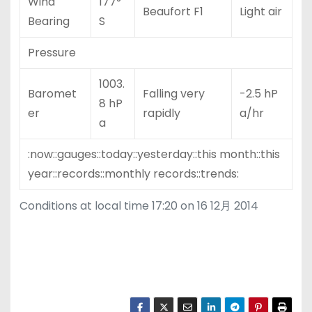
Wind
177°
Beaufort F1
Light air
Bearing
S
Pressure
1003.
Baromet
Falling very
-2.5 hP
8 hP
er
rapidly
a/hr
a
:now::gauges::today::yesterday::this month::this
year::records::monthly records::trends:
Conditions at local time 17:20 on 16 12月 2014