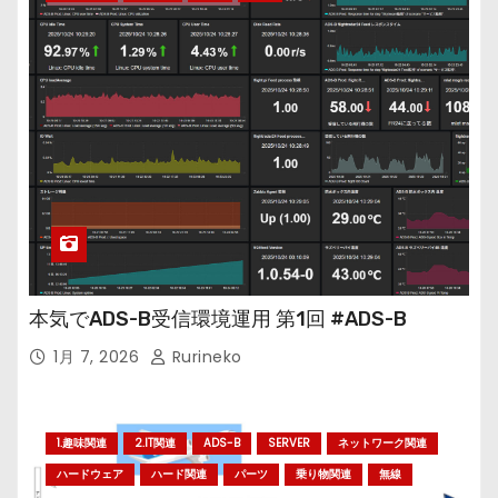
本気でADS-B受信環境運用 第1回 #ADS-B
1月 7, 2026
Rurineko
1.趣味関連
2.IT関連
ADS-B
SERVER
ネットワーク関連
ハードウェア
ハード関連
パーツ
乗り物関連
無線