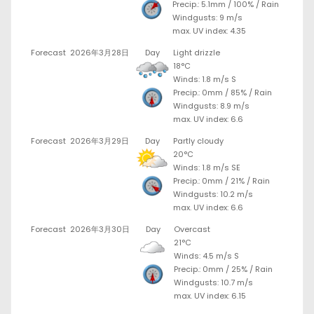
Precip.:
5.1mm
/
100%
/
Rain
Windgusts: 9 m/s
max. UV index: 4.35
Forecast
2026年3月28日
Day
Light drizzle
18°C
Winds: 1.8 m/s S
Precip.:
0mm
/
85%
/
Rain
Windgusts: 8.9 m/s
max. UV index: 6.6
Forecast
2026年3月29日
Day
Partly cloudy
20°C
Winds: 1.8 m/s SE
Precip.:
0mm
/
21%
/
Rain
Windgusts: 10.2 m/s
max. UV index: 6.6
Forecast
2026年3月30日
Day
Overcast
21°C
Winds: 4.5 m/s S
Precip.:
0mm
/
25%
/
Rain
Windgusts: 10.7 m/s
max. UV index: 6.15