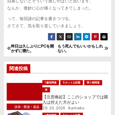
自粛しないとそういう感じやばいと思います。
なんか、微妙に心が痛くなってきてしまった。
って、毎回謎の記事を書きつづる。
さてさて、気を取り直していきましょう。
昨日は久しぶりにPCを開
もう死んでもいいかもしれ
投
かずに寝た。
ない。
稿
関連投稿
ナ
ビ
1.趣味関連
3.ホットな話題
乗り物関連
ゲ
車
【注意喚起】ここのショップでは購
ー
入は控えた方がよい
3月 20, 2026
Rurineko
シ