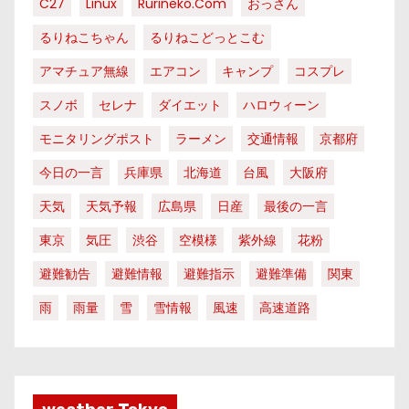
C27
Linux
Rurineko.com
おっさん
るりねこちゃん
るりねこどっとこむ
アマチュア無線
エアコン
キャンプ
コスプレ
スノボ
セレナ
ダイエット
ハロウィーン
モニタリングポスト
ラーメン
交通情報
京都府
今日の一言
兵庫県
北海道
台風
大阪府
天気
天気予報
広島県
日産
最後の一言
東京
気圧
渋谷
空模様
紫外線
花粉
避難勧告
避難情報
避難指示
避難準備
関東
雨
雨量
雪
雪情報
風速
高速道路