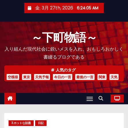
コ
金. 3月 27th, 2026
6:24:06 AM
ン
テ
ン
～下町物語～
ツ
へ
入り組んだ現代社会に鋭いメスを入れ、おもしろおかしく
ス
書綴るブログである
キ
ッ
人気のタグ
プ
空模様
東京
天気予報
今日の一言
最後の一言
関東
天気
3.ホットな話題
日記