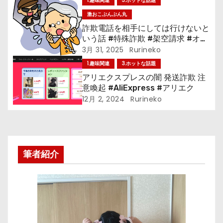
1.趣味関連
3.ホットな話題
ョ
激おこぷんぷん丸
詐欺電話を相手にしては行けないと
ン
いう話 #特殊詐欺 #架空請求 #オレ
オレ詐欺
3月 31, 2025
Rurineko
1.趣味関連
3.ホットな話題
アリエクスプレスの闇 発送詐欺 注
意喚起 #AliExpress #アリエク
12月 2, 2024
Rurineko
筆者紹介