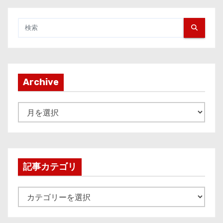
Archive
A
r
c
h
i
記事カテゴリ
v
e
記
事
カ