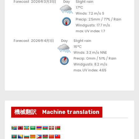
Forecast
2026年3月31日
Day
Slight rain
17°C
Winds: 7.2 m/s S
Precip.:
2.5mm
/
77%
/
Rain
Windgusts: 17.7 m/s
max. UV index: 1.7
Forecast
2026年4月1日
Day
Slight rain
16°C
Winds: 3.3 m/s NNE
Precip.:
0mm
/
51%
/
Rain
Windgusts: 8.2 m/s
max. UV index: 4.65
機械翻訳 Machine translation