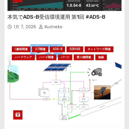
本気でADS-B受信環境運用 第1回 #ADS-B
1月 7, 2026
Rurineko
1.趣味関連
2.IT関連
ADS-B
SERVER
ネットワーク関連
ハードウェア
ハード関連
パーツ
乗り物関連
無線