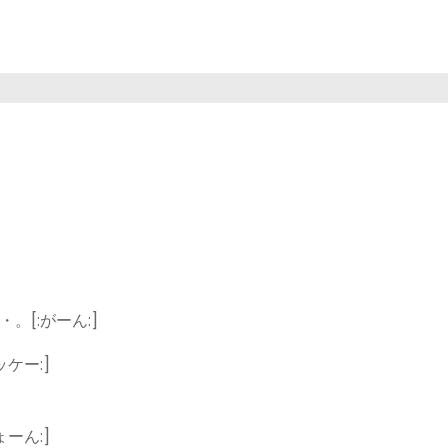
[:がーん:]
ケー:]
ーん:]