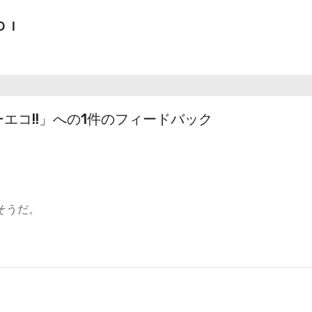
ＤＩ
ーエコ!!」への1件のフィードバック
そうだ。