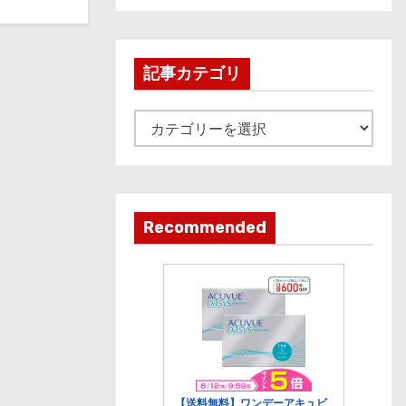
c
h
i
記事カテゴリ
v
e
記
事
カ
テ
ゴ
Recommended
リ