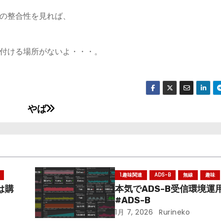
の整合性を見れば、
付ける場所がないよ・・・。
やば
1.趣味関連
ADS-B
無線
趣味
は購
本気でADS-B受信環境運用
#ADS-B
1月 7, 2026
Rurineko