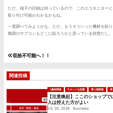
ただ、端子の詳細は持っているので、このエコモニターと
取り付け可能かわかるかもね。
一度調べてみようかな。ただ、もうそういった機材を貼り
燃調のサブコンもどこに貼ろうかと思っている状態だし。
収拾不可能へ！！
投
稿
関連投稿
ナ
ビ
1.趣味関連
3.ホットな話題
乗り物関連
車
【注意喚起】ここのショップで
ゲ
入は控えた方がよい
ー
3月 20, 2026
Rurineko