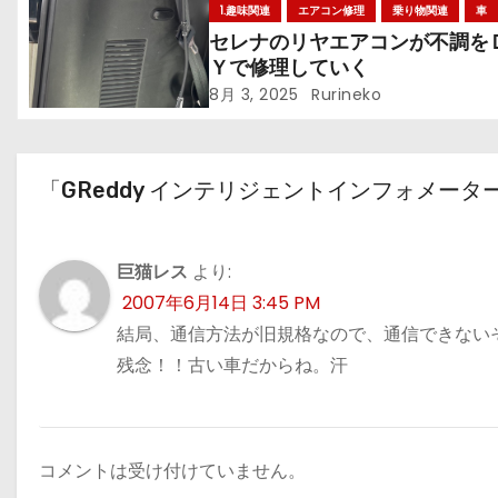
1.趣味関連
エアコン修理
乗り物関連
車
シ
セレナのリヤエアコンが不調を
Ｙで修理していく
ョ
8月 3, 2025
Rurineko
ン
「GReddy インテリジェントインフォメータ
巨猫レス
より:
2007年6月14日 3:45 PM
結局、通信方法が旧規格なので、通信できない
残念！！古い車だからね。汗
コメントは受け付けていません。