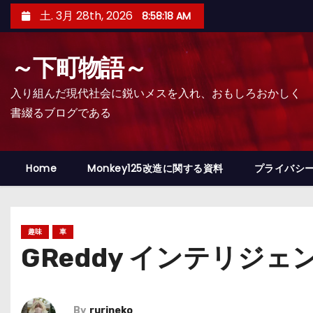
コ
土. 3月 28th, 2026
8:58:19 AM
ン
テ
～下町物語～
ン
ツ
入り組んだ現代社会に鋭いメスを入れ、おもしろおかしく
へ
書綴るブログである
ス
キ
ッ
Home
Monkey125改造に関する資料
プライバシ
プ
趣味
車
GReddy インテリジ
By
rurineko