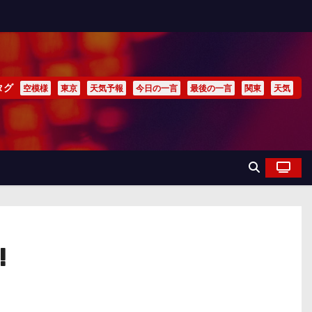
タグ
空模様
東京
天気予報
今日の一言
最後の一言
関東
天気
!