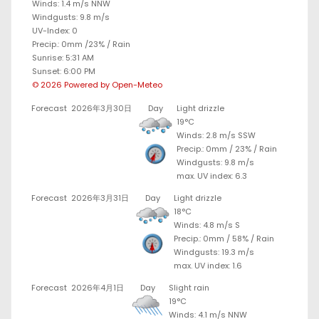
Winds: 1.4 m/s NNW
Windgusts: 9.8 m/s
UV-Index: 0
Precip.:
0mm
/
23%
/
Rain
Sunrise: 5:31 AM
Sunset: 6:00 PM
© 2026 Powered by Open-Meteo
Forecast
2026年3月30日
Day
Light drizzle
19°C
Winds: 2.8 m/s SSW
Precip.:
0mm
/
23%
/
Rain
Windgusts: 9.8 m/s
max. UV index: 6.3
Forecast
2026年3月31日
Day
Light drizzle
18°C
Winds: 4.8 m/s S
Precip.:
0mm
/
58%
/
Rain
Windgusts: 19.3 m/s
max. UV index: 1.6
Forecast
2026年4月1日
Day
Slight rain
19°C
Winds: 4.1 m/s NNW