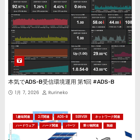
本気でADS-B受信環境運用 第1回 #ADS-B
1月 7, 2026
Rurineko
1.趣味関連
2.IT関連
ADS-B
SERVER
ネットワーク関連
ハードウェア
ハード関連
パーツ
乗り物関連
無線