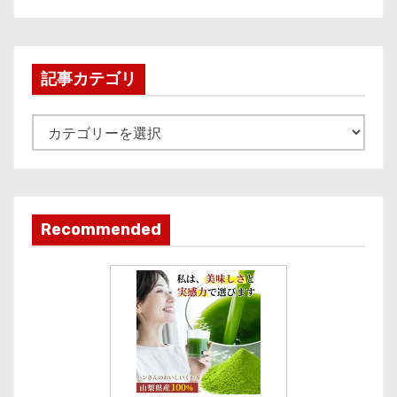
c
h
i
記事カテゴリ
v
e
記
事
カ
テ
ゴ
Recommended
リ