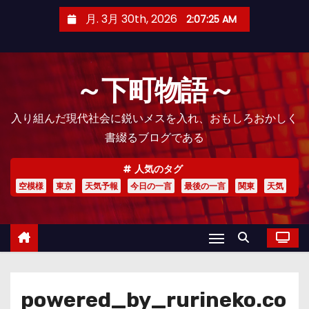
コ
月. 3月 30th, 2026
2:07:26 AM
ン
テ
ン
～下町物語～
ツ
へ
入り組んだ現代社会に鋭いメスを入れ、おもしろおかしく
ス
書綴るブログである
キ
ッ
人気のタグ
プ
空模様
東京
天気予報
今日の一言
最後の一言
関東
天気
powered_by_rurineko.co