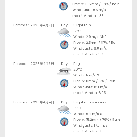
Precip.:
10.2mm
/
88%
/
Rain
Windgusts: 9.3 m/s
max. UV index: 1.35
Forecast
2026年4月2日
Day
Slight rain
17°C
Winds: 2.9 m/s NNE
Precip.:
2.5mm
/
87%
/
Rain
Windgusts: 6.8 m/s
max. UV index: 5.7
Forecast
2026年4月3日
Day
Fog
20°C
Winds: 5 m/s S
Precip.:
0mm
/
17%
/
Rain
Windgusts: 12.1 m/s
max. UV index: 6.95
Forecast
2026年4月4日
Day
Slight rain showers
18°C
Winds: 6.4 m/s S
Precip.:
15.2mm
/
79%
/
Rain
Windgusts: 17.5 m/s
max. UV index: 1.3