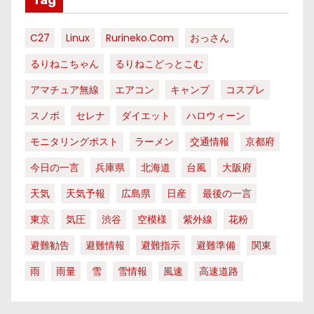
C27
Linux
Rurineko.com
おっさん
るりねこちゃん
るりねこどっとこむ
アマチュア無線
エアコン
キャンプ
コスプレ
スノボ
セレナ
ダイエット
ハロウィーン
モニタリングポスト
ラーメン
交通情報
京都府
今日の一言
兵庫県
北海道
台風
大阪府
天気
天気予報
広島県
日産
最後の一言
東京
気圧
渋谷
空模様
紫外線
花粉
避難勧告
避難情報
避難指示
避難準備
関東
雨
雨量
雪
雪情報
風速
高速道路