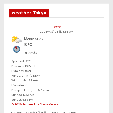
weather Tokyo
Tokyo
2026年3月28日, 8:56 AM
Mainly clear
10°C
0.7 m/s
Apparent: 9°C
Pressure: 1015 mb
Humidity: 96%
Winds: 0.7 m/s NNW
Windgusts: 8.9 m/s
UV-Index: 0
Precip.:
5.1mm
/
100%
/
Rain
Sunrise: 5:33 AM
Sunset: 5:59 PM
© 2026 Powered by Open-Meteo
Forecast
2026年3月28日
Day
Slight rain