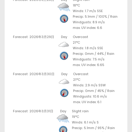
18°C
Winds: 1.7 m/s SSE
Precip.:
5.1mm
/
100%
/
Rain
Windgusts: 8.9 m/s
max. UV index: 6.6
Forecast
2026年3月29日
Day
Overcast
21°C
Winds: 1.8 m/s SSE
Precip.:
0mm
/
44%
/
Rain
Windgusts: 7.5 m/s
max. UV index: 6.65
Forecast
2026年3月30日
Day
Overcast
21°C
Winds: 2.9 m/s SSW
Precip.:
0mm
/
45%
/
Rain
Windgusts: 10.6 m/s
max. UV index: 6.1
Forecast
2026年3月31日
Day
Slight rain
19°C
Winds: 6.1 m/s S
Precip.:
5.1mm
/
95%
/
Rain