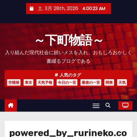
コ
土. 3月 28th, 2026
4:00:25 AM
ン
テ
ン
～下町物語～
ツ
へ
入り組んだ現代社会に鋭いメスを入れ、おもしろおかしく
ス
書綴るブログである
キ
ッ
人気のタグ
プ
空模様
東京
天気予報
今日の一言
最後の一言
関東
天気
powered_by_rurineko.co