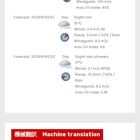
Windgusts: 14.5 m/s
max. UV index: 4.55
Forecast
2026年4月1日
Day
Slight rain
15°C
Winds: 3.4 m/s NE
Precip.:
5.1mm
/
50%
/
Rain
Windgusts: 8.3 m/s
max. UV index: 4.6
Forecast
2026年4月2日
Day
Slight rain showers
17°C
Winds: 2.1 m/s WSW
Precip.:
10.2mm
/
50%
/
Rain
Windgusts: 8.2 m/s
max. UV index: 3.45
機械翻訳 Machine translation