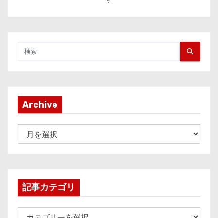
Archive
A
r
c
h
i
記事カテゴリ
v
e
記