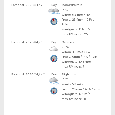
Forecast
2026年4月2日
Day
Moderate rain
15°C
Winds: 5.2 m/s NNW
Precip.:
25.4mm
/
98%
/
Rain
Windgusts: 12.5 m/s
max. UV index: 1.25
Forecast
2026年4月3日
Day
Overcast
20°C
Winds: 4.6 m/s SSW
Precip.:
0mm
/
14%
/
Rain
Windgusts: 10.8 m/s
max. UV index: 7
Forecast
2026年4月4日
Day
Slight rain
18°C
Winds: 5.8 m/s S
Precip.:
2.5mm
/
46%
/
Rain
Windgusts: 17.4 m/s
max. UV index: 1.8