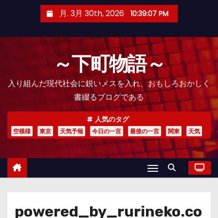
コ
月. 3月 30th, 2026
10:39:09 PM
ン
テ
ン
～下町物語～
ツ
へ
入り組んだ現代社会に鋭いメスを入れ、おもしろおかしく
ス
書綴るブログである
キ
ッ
人気のタグ
プ
空模様
東京
天気予報
今日の一言
最後の一言
関東
天気
powered_by_rurineko.co