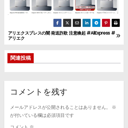
アリエクスプレスの闇 発送詐欺 注意喚起 #AliExpress #
投
アリエク
稿
関連投稿
ナ
ビ
ゲ
コメントを残す
ー
シ
メールアドレスが公開されることはありません。
※
が付いている欄は必須項目です
ョ
コメント
※