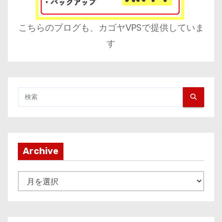
こちらのブログも、カゴヤVPSで提供していま
す
Archive
A
r
c
h