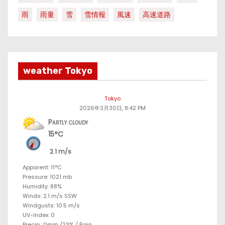
雨
雨量
雪
雪情報
風速
高速道路
weather Tokyo
Tokyo
2026年3月30日, 8:42 PM
Partly cloudy
15°C
2.1 m/s
Apparent: 11°C
Pressure: 1021 mb
Humidity: 88%
Winds: 2.1 m/s SSW
Windgusts: 10.5 m/s
UV-Index: 0
Precip.:
0mm
/
23%
/
Rain