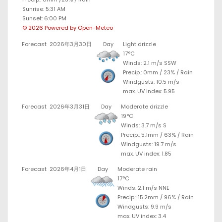
Sunrise: 5:31 AM
Sunset: 6:00 PM
© 2026 Powered by Open-Meteo
Forecast
2026年3月30日
Day
Light drizzle
17°C
Winds: 2.1 m/s SSW
Precip.:
0mm
/
23%
/
Rain
Windgusts: 10.5 m/s
max. UV index: 5.95
Forecast
2026年3月31日
Day
Moderate drizzle
19°C
Winds: 3.7 m/s S
Precip.:
5.1mm
/
63%
/
Rain
Windgusts: 19.7 m/s
max. UV index: 1.85
Forecast
2026年4月1日
Day
Moderate rain
17°C
Winds: 2.1 m/s NNE
Precip.:
15.2mm
/
96%
/
Rain
Windgusts: 9.9 m/s
max. UV index: 3.4