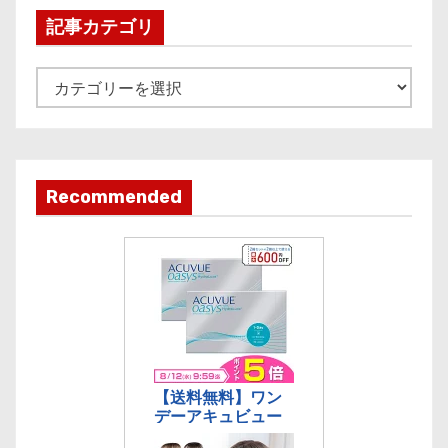
i
記事カテゴリ
v
e
記
事
カ
テ
ゴ
Recommended
リ