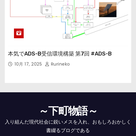
本気でADS-B受信環境構築 第7回 #ADS-B
10月 17, 2025
Rurineko
～下町物語～
入り組んだ現代社会に鋭いメスを入れ、おもしろおかしく
書綴るブログである