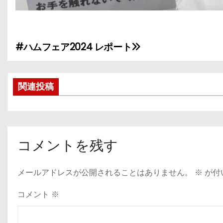
#ハムフェア2024 レポート
投
稿
関連投稿
ナ
ビ
ゲ
コメントを残す
ー
メールアドレスが公開されることはありません。
※
が付
シ
ョ
コメント
※
ン