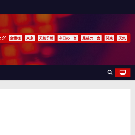
タグ
空模様
東京
天気予報
今日の一言
最後の一言
関東
天気