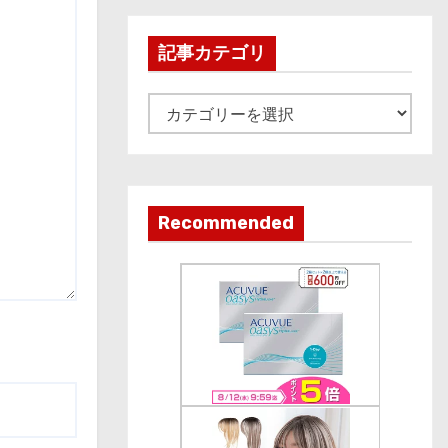
h
i
記事カテゴリ
v
e
記
事
カ
テ
ゴ
Recommended
リ