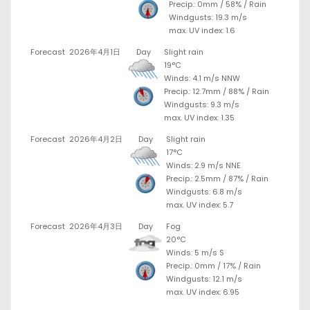
Precip.:
0mm
/
58%
/
Rain
Windgusts: 19.3 m/s
max. UV index: 1.6
Forecast
2026年4月1日
Day
Slight rain
19°C
Winds: 4.1 m/s NNW
Precip.:
12.7mm
/
88%
/
Rain
Windgusts: 9.3 m/s
max. UV index: 1.35
Forecast
2026年4月2日
Day
Slight rain
17°C
Winds: 2.9 m/s NNE
Precip.:
2.5mm
/
87%
/
Rain
Windgusts: 6.8 m/s
max. UV index: 5.7
Forecast
2026年4月3日
Day
Fog
20°C
Winds: 5 m/s S
Precip.:
0mm
/
17%
/
Rain
Windgusts: 12.1 m/s
max. UV index: 6.95