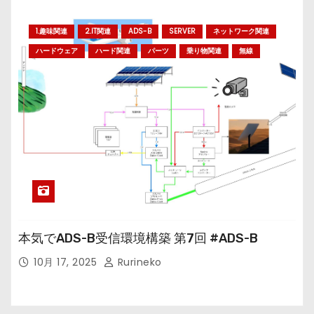
1.趣味関連
2.IT関連
ADS-B
SERVER
ネットワーク関連
ハードウェア
ハード関連
パーツ
乗り物関連
無線
本気でADS-B受信環境構築 第7回 #ADS-B
10月 17, 2025
Rurineko