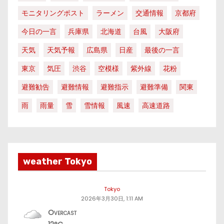
モニタリングポスト
ラーメン
交通情報
京都府
今日の一言
兵庫県
北海道
台風
大阪府
天気
天気予報
広島県
日産
最後の一言
東京
気圧
渋谷
空模様
紫外線
花粉
避難勧告
避難情報
避難指示
避難準備
関東
雨
雨量
雪
雪情報
風速
高速道路
weather Tokyo
Tokyo
2026年3月30日, 1:11 AM
Overcast