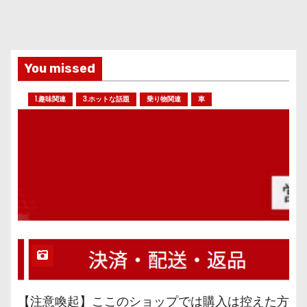
You missed
1.趣味関連
3.ホットな話題
乗り物関連
車
【注意喚起】ここのショップでは購入は控えた方