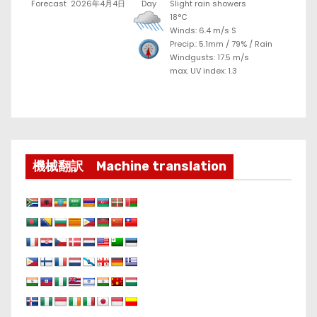
Forecast
2026年4月4日
Day
Slight rain showers
18°C
Winds: 6.4 m/s S
Precip.:
5.1mm
/
79%
/
Rain
Windgusts: 17.5 m/s
max. UV index: 1.3
機械翻訳 Machine translation