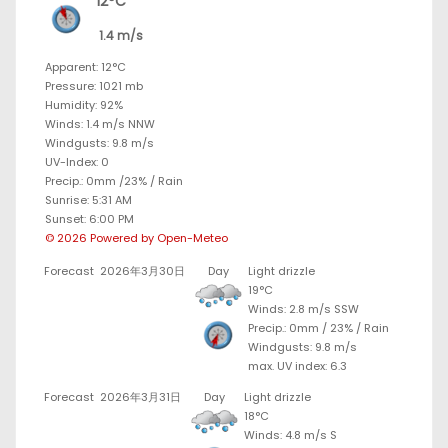
12°C
1.4 m/s
Apparent: 12°C
Pressure: 1021 mb
Humidity: 92%
Winds: 1.4 m/s NNW
Windgusts: 9.8 m/s
UV-Index: 0
Precip.:
0mm
/
23%
/
Rain
Sunrise: 5:31 AM
Sunset: 6:00 PM
© 2026 Powered by Open-Meteo
Forecast
2026年3月30日
Day
Light drizzle
19°C
Winds: 2.8 m/s SSW
Precip.:
0mm
/
23%
/
Rain
Windgusts: 9.8 m/s
max. UV index: 6.3
Forecast
2026年3月31日
Day
Light drizzle
18°C
Winds: 4.8 m/s S