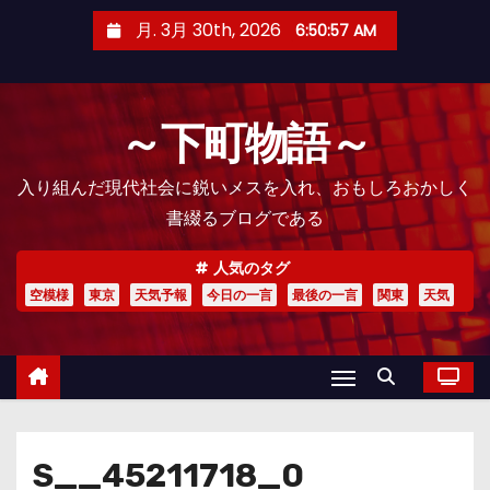
コ
月. 3月 30th, 2026
6:50:59 AM
ン
テ
ン
～下町物語～
ツ
へ
入り組んだ現代社会に鋭いメスを入れ、おもしろおかしく
ス
書綴るブログである
キ
ッ
人気のタグ
プ
空模様
東京
天気予報
今日の一言
最後の一言
関東
天気
S__45211718_0