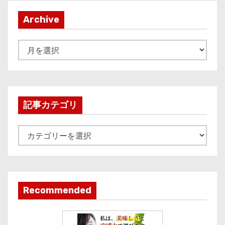
Archive
A
r
c
h
i
記事カテゴリ
v
e
記
事
カ
テ
ゴ
Recommended
リ