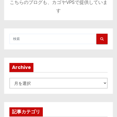
こちらのブログも、カゴヤVPSで提供していま
す
Archive
A
r
c
h
i
記事カテゴリ