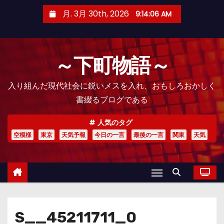
コ
月. 3月 30th, 2026
9:14:07 AM
ン
テ
ン
～下町物語～
ツ
へ
入り組んだ現代社会に鋭いメスを入れ、おもしろおかしく
ス
書綴るブログである
キ
ッ
人気のタグ
プ
空模様
東京
天気予報
今日の一言
最後の一言
関東
天気
S__45211711_0