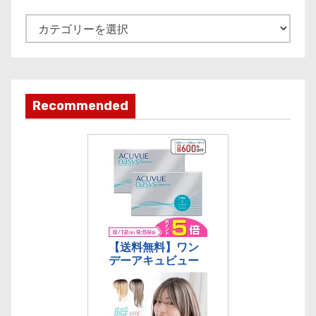
v
e
記
事
カ
テ
ゴ
Recommended
リ