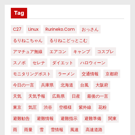
Tag
C27
Linux
Rurineko.com
おっさん
るりねこちゃん
るりねこどっとこむ
アマチュア無線
エアコン
キャンプ
コスプレ
スノボ
セレナ
ダイエット
ハロウィーン
モニタリングポスト
ラーメン
交通情報
京都府
今日の一言
兵庫県
北海道
台風
大阪府
天気
天気予報
広島県
日産
最後の一言
東京
気圧
渋谷
空模様
紫外線
花粉
避難勧告
避難情報
避難指示
避難準備
関東
雨
雨量
雪
雪情報
風速
高速道路