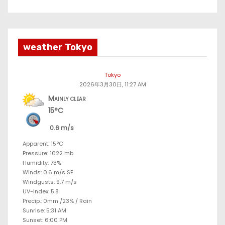
weather Tokyo
Tokyo
2026年3月30日, 11:27 AM
Mainly clear
15°C
0.6 m/s
Apparent: 15°C
Pressure: 1022 mb
Humidity: 73%
Winds: 0.6 m/s SE
Windgusts: 9.7 m/s
UV-Index: 5.8
Precip.:
0mm
/
23%
/
Rain
Sunrise: 5:31 AM
Sunset: 6:00 PM