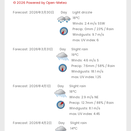
© 2026 Powered by Open-Meteo
Forecast
2026年3月30日
Day
Light drizzle
18°C
Winds: 2.4 m/s SSW
Precip.:
0mm
/
23%
/
Rain
Windgusts: 9.7 m/s
max. UV index: 6
Forecast
2026年3月31日
Day
Slight rain
19°C
Winds: 4.6 m/s S
Precip.:
7.6mm
/
58%
/
Rain
Windgusts: 18.1 m/s
max. UV index: 1.25
Forecast
2026年4月1日
Day
Slight rain
18°C
Winds: 2.9 m/s NE
Precip.:
12.7mm
/
88%
/
Rain
Windgusts: 8.1 m/s
max. UV index: 4.45
Forecast
2026年4月2日
Day
Slight rain
14°C