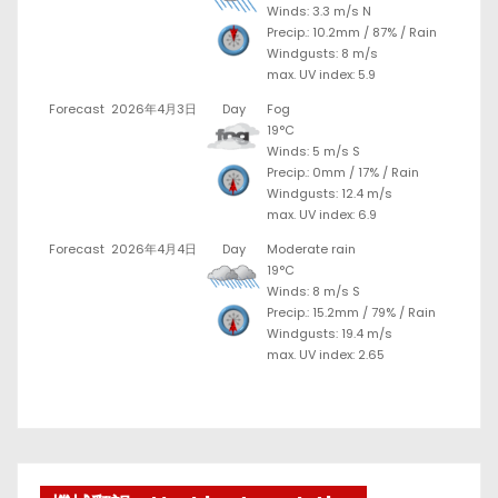
Winds: 3.3 m/s N
Precip.:
10.2mm
/
87%
/
Rain
Windgusts: 8 m/s
max. UV index: 5.9
Forecast
2026年4月3日
Day
Fog
19°C
Winds: 5 m/s S
Precip.:
0mm
/
17%
/
Rain
Windgusts: 12.4 m/s
max. UV index: 6.9
Forecast
2026年4月4日
Day
Moderate rain
19°C
Winds: 8 m/s S
Precip.:
15.2mm
/
79%
/
Rain
Windgusts: 19.4 m/s
max. UV index: 2.65