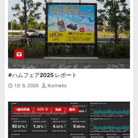
#ハムフェア2025 レポート
1月 9, 2026
Rurineko
1.趣味関連
ADS-B
無線
趣味