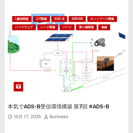
1.趣味関連
2.IT関連
ADS-B
SERVER
ネットワーク関連
ハードウェア
ハード関連
パーツ
乗り物関連
無線
本気でADS-B受信環境構築 第7回 #ADS-B
10月 17, 2025
Rurineko