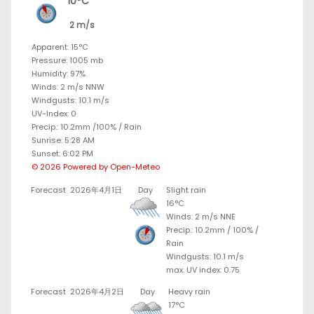
10°C
2 m/s
Apparent: 15°C
Pressure: 1005 mb
Humidity: 97%
Winds: 2 m/s NNW
Windgusts: 10.1 m/s
UV-Index: 0
Precip.:
10.2mm
/
100%
/
Rain
Sunrise: 5:28 AM
Sunset: 6:02 PM
© 2026 Powered by Open-Meteo
Forecast
2026年4月1日
Day
Slight rain
16°C
Winds: 2 m/s NNE
Precip.:
10.2mm
/
100%
/
Rain
Windgusts: 10.1 m/s
max. UV index: 0.75
Forecast
2026年4月2日
Day
Heavy rain
17°C