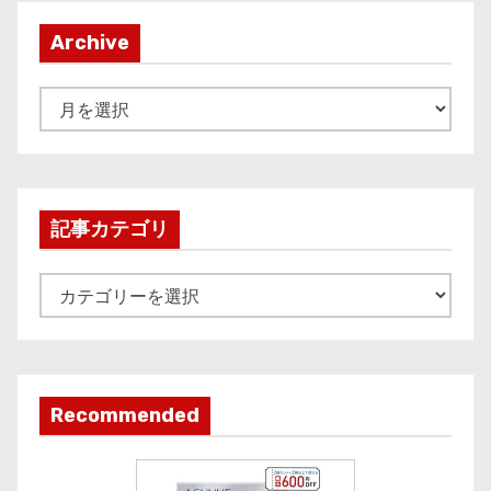
Archive
A
r
c
h
i
記事カテゴリ
v
e
記
事
カ
テ
ゴ
Recommended
リ