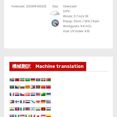
Forecast
2026年4月6日
Day
Overcast
24°C
Winds: 3.7 m/s SE
Precip.:
0mm
/
16%
/
Rain
Windgusts: 9.8 m/s
max. UV index: 4.15
機械翻訳 Machine translation