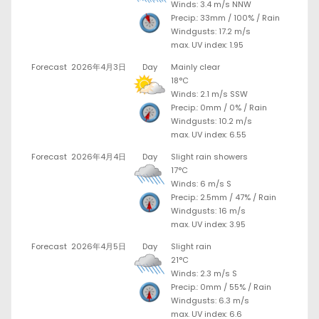
Winds: 3.4 m/s NNW
Precip.:
33mm
/
100%
/
Rain
Windgusts: 17.2 m/s
max. UV index: 1.95
Forecast
2026年4月3日
Day
Mainly clear
18°C
Winds: 2.1 m/s SSW
Precip.:
0mm
/
0%
/
Rain
Windgusts: 10.2 m/s
max. UV index: 6.55
Forecast
2026年4月4日
Day
Slight rain showers
17°C
Winds: 6 m/s S
Precip.:
2.5mm
/
47%
/
Rain
Windgusts: 16 m/s
max. UV index: 3.95
Forecast
2026年4月5日
Day
Slight rain
21°C
Winds: 2.3 m/s S
Precip.:
0mm
/
55%
/
Rain
Windgusts: 6.3 m/s
max. UV index: 6.6