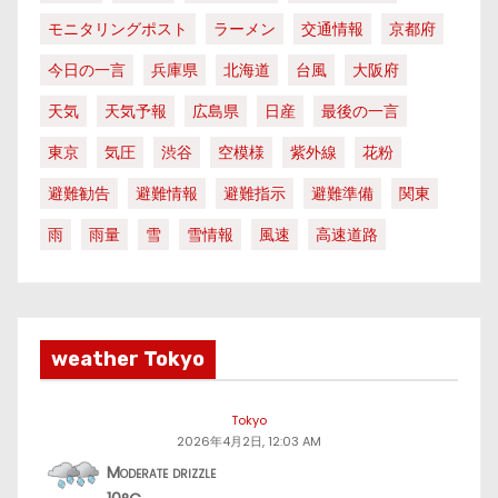
モニタリングポスト
ラーメン
交通情報
京都府
今日の一言
兵庫県
北海道
台風
大阪府
天気
天気予報
広島県
日産
最後の一言
東京
気圧
渋谷
空模様
紫外線
花粉
避難勧告
避難情報
避難指示
避難準備
関東
雨
雨量
雪
雪情報
風速
高速道路
weather Tokyo
Tokyo
2026年4月2日, 12:03 AM
Moderate drizzle