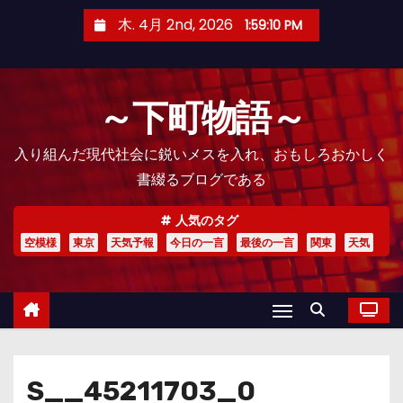
コ
木. 4月 2nd, 2026
1:59:12 PM
ン
テ
ン
～下町物語～
ツ
へ
入り組んだ現代社会に鋭いメスを入れ、おもしろおかしく
ス
書綴るブログである
キ
ッ
人気のタグ
プ
空模様
東京
天気予報
今日の一言
最後の一言
関東
天気
S__45211703_0