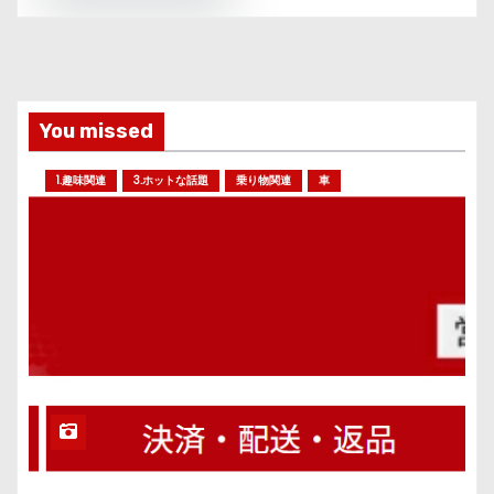
You missed
1.趣味関連
3.ホットな話題
乗り物関連
車