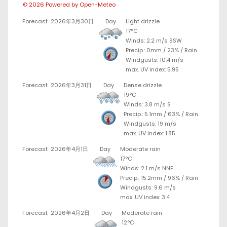
© 2026 Powered by Open-Meteo
Forecast
2026年3月30日
Day
Light drizzle
17°C
Winds: 2.2 m/s SSW
Precip.:
0mm
/
23%
/
Rain
Windgusts: 10.4 m/s
max. UV index: 5.95
Forecast
2026年3月31日
Day
Dense drizzle
19°C
Winds: 3.8 m/s S
Precip.:
5.1mm
/
63%
/
Rain
Windgusts: 19 m/s
max. UV index: 1.85
Forecast
2026年4月1日
Day
Moderate rain
17°C
Winds: 2.1 m/s NNE
Precip.:
15.2mm
/
96%
/
Rain
Windgusts: 9.6 m/s
max. UV index: 3.4
Forecast
2026年4月2日
Day
Moderate rain
12°C