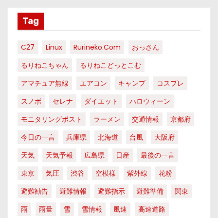
Tag
C27
Linux
Rurineko.com
おっさん
るりねこちゃん
るりねこどっとこむ
アマチュア無線
エアコン
キャンプ
コスプレ
スノボ
セレナ
ダイエット
ハロウィーン
モニタリングポスト
ラーメン
交通情報
京都府
今日の一言
兵庫県
北海道
台風
大阪府
天気
天気予報
広島県
日産
最後の一言
東京
気圧
渋谷
空模様
紫外線
花粉
避難勧告
避難情報
避難指示
避難準備
関東
雨
雨量
雪
雪情報
風速
高速道路