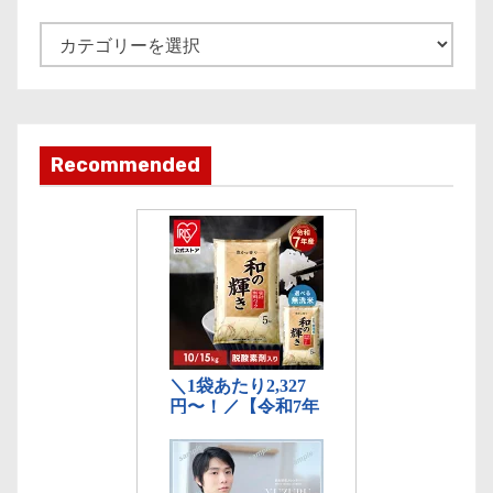
v
e
記
事
カ
テ
ゴ
Recommended
リ