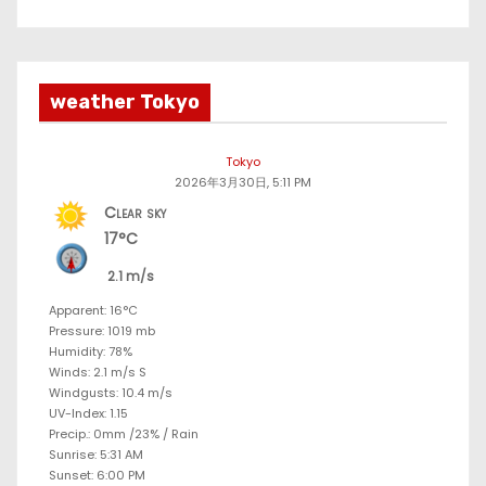
weather Tokyo
Tokyo
2026年3月30日, 5:11 PM
Clear sky
17°C
2.1 m/s
Apparent: 16°C
Pressure: 1019 mb
Humidity: 78%
Winds: 2.1 m/s S
Windgusts: 10.4 m/s
UV-Index: 1.15
Precip.:
0mm
/
23%
/
Rain
Sunrise: 5:31 AM
Sunset: 6:00 PM