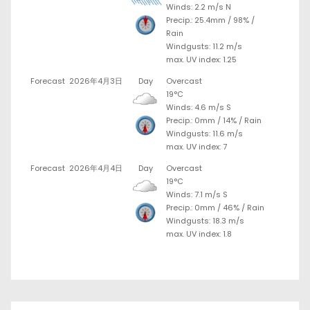
Winds: 2.2 m/s N
Precip.:
25.4mm
/
98%
/
Rain
Windgusts: 11.2 m/s
max. UV index: 1.25
Forecast
2026年4月3日
Day
Overcast
19°C
Winds: 4.6 m/s S
Precip.:
0mm
/
14%
/
Rain
Windgusts: 11.6 m/s
max. UV index: 7
Forecast
2026年4月4日
Day
Overcast
19°C
Winds: 7.1 m/s S
Precip.:
0mm
/
46%
/
Rain
Windgusts: 18.3 m/s
max. UV index: 1.8