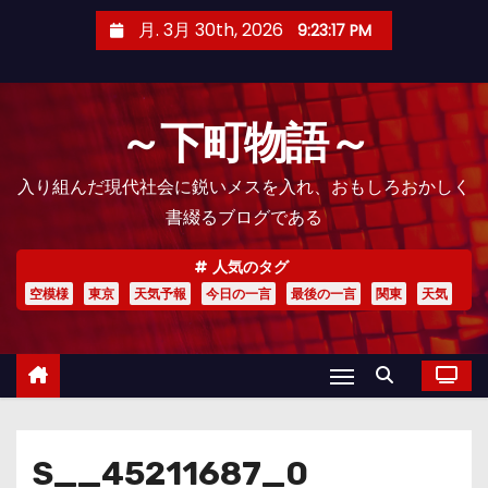
コ
月. 3月 30th, 2026
9:23:18 PM
ン
テ
ン
～下町物語～
ツ
へ
入り組んだ現代社会に鋭いメスを入れ、おもしろおかしく
ス
書綴るブログである
キ
ッ
人気のタグ
プ
空模様
東京
天気予報
今日の一言
最後の一言
関東
天気
S__45211687_0