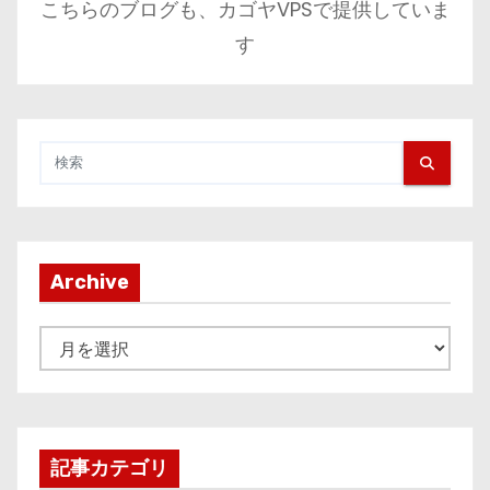
こちらのブログも、カゴヤVPSで提供していま
す
Archive
A
r
c
h
i
記事カテゴリ