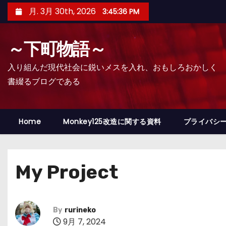
コ
月. 3月 30th, 2026
3:45:37 PM
ン
テ
～下町物語～
ン
ツ
入り組んだ現代社会に鋭いメスを入れ、おもしろおかしく
へ
書綴るブログである
ス
キ
ッ
Home
Monkey125改造に関する資料
プライバシ
プ
My Project
By
rurineko
9月 7, 2024