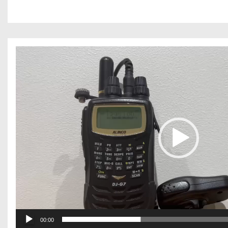
動
画
プ
レ
ー
ヤ
ー
00:00