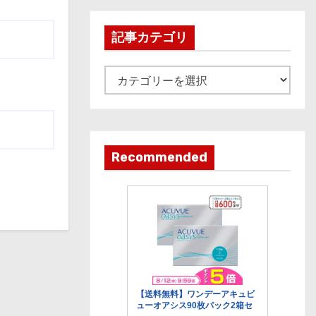
h
i
記事カテゴリ
v
e
記
事
カ
テ
ゴ
Recommended
リ