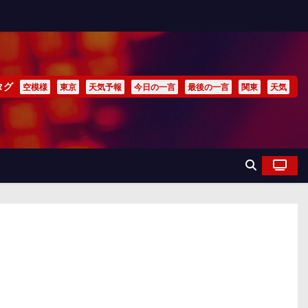
タグ
空模様
東京
天気予報
今日の一言
最後の一言
関東
天気