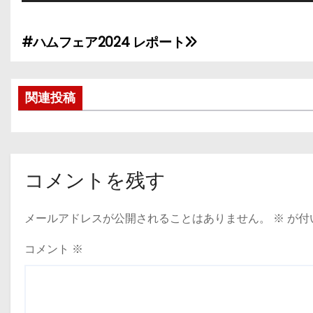
#ハムフェア2024 レポート
投
稿
関連投稿
ナ
ビ
ゲ
コメントを残す
ー
メールアドレスが公開されることはありません。
※
が付
シ
ョ
コメント
※
ン