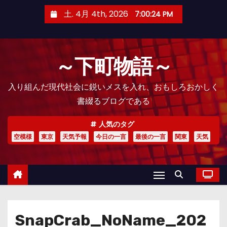
コ
土. 4月 4th, 2026
7:00:26 PM
ン
テ
ン
～下町物語～
ツ
へ
入り組んだ現代社会に鋭いメスを入れ、おもしろおかしく
ス
書綴るブログである
キ
ッ
人気のタグ
プ
空模様
東京
天気予報
今日の一言
最後の一言
関東
天気
SnapCrab_NoName_202