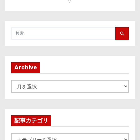
Archive
A
r
c
h
i
記事カテゴリ
v
e
記