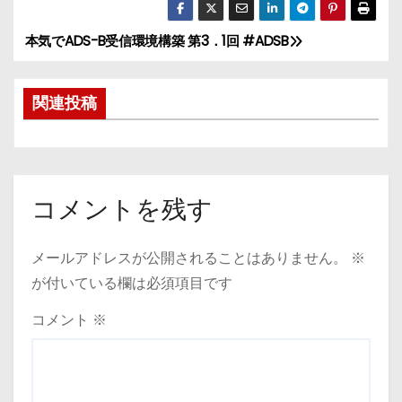
本気でADS-B受信環境構築 第3．1回 #ADSB
投
稿
関連投稿
ナ
ビ
ゲ
コメントを残す
ー
メールアドレスが公開されることはありません。
※
シ
が付いている欄は必須項目です
ョ
コメント
※
ン