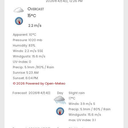
2026年4月4日, 12:26 PM
Overcast
15°C
2.2 m/s
Apparent: 10°C
Pressure: 1020 mb
Humidity: 83%
Winds: 2.2 m/s SSE
Windgusts: 15.6 m/s
UV-Index: 0
Precip.:
5.1mm
/
80%
/
Rain
Sunrise: 5:23 AM
Sunset: 6:04 PM
© 2026 Powered by Open-Meteo
Forecast
2026年4月4日
Day
Slight rain
17°C
Winds: 3.9 m/s S
Precip.:
5.1mm
/
80%
/
Rain
Windgusts: 15.6 m/s
max. UV index: 3.1