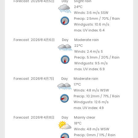
Forecast
2026年4月5日
Day
Slight rain
24°C
Winds: 3.6 m/s SSW
Precip.:
2.5mm
/
70%
/
Rain
Windgusts: 10.6 m/s
max. UV index: 6.4
Forecast
2026年4月6日
Day
Moderate rain
22°C
Winds: 2.4 m/s S
Precip.:
5.1mm
/
20%
/
Rain
Windgusts: 9.5 m/s
max. UV index: 6.9
Forecast
2026年4月7日
Day
Moderate rain
17°C
Winds: 4.8 m/s WSW
Precip.:
10.2mm
/
71%
/
Rain
Windgusts: 12.6 m/s
max. UV index: 4.9
Forecast
2026年4月8日
Day
Mainly clear
18°C
Winds: 4.8 m/s WSW
Precip.:
0mm
/
11%
/
Rain