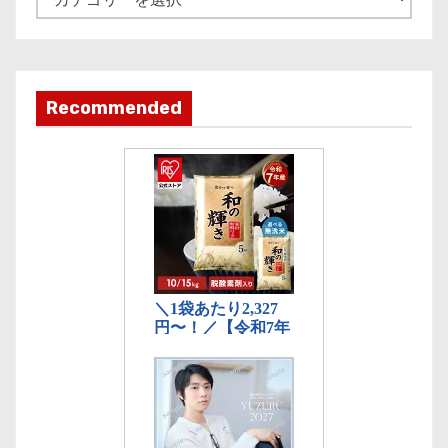
事
カ
テ
ゴ
Recommended
リ