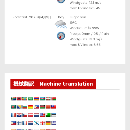
Windgusts: 12.1 m/s
max. UV index: 5.45
Forecast
2026年4月9日
Day
Slight rain
19°C
Winds: 5 m/s SSW
Precip.:
0mm
/
0%
/
Rain
Windgusts: 13.3 m/s
max. UV index: 6.65
機械翻訳 Machine translation