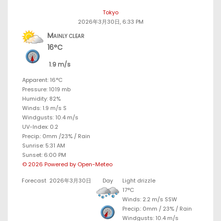
Tokyo
2026年3月30日, 6:33 PM
Mainly clear
16°C
1.9 m/s
Apparent: 16°C
Pressure: 1019 mb
Humidity: 82%
Winds: 1.9 m/s S
Windgusts: 10.4 m/s
UV-Index: 0.2
Precip.:
0mm
/
23%
/
Rain
Sunrise: 5:31 AM
Sunset: 6:00 PM
© 2026 Powered by Open-Meteo
Forecast
2026年3月30日
Day
Light drizzle
17°C
Winds: 2.2 m/s SSW
Precip.:
0mm
/
23%
/
Rain
Windgusts: 10.4 m/s