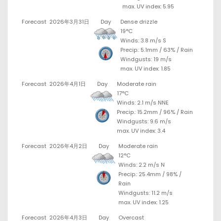
max. UV index: 5.95
Forecast
2026年3月31日
Day
Dense drizzle
19°C
Winds: 3.8 m/s S
Precip.:
5.1mm
/
63%
/
Rain
Windgusts: 19 m/s
max. UV index: 1.85
Forecast
2026年4月1日
Day
Moderate rain
17°C
Winds: 2.1 m/s NNE
Precip.:
15.2mm
/
96%
/
Rain
Windgusts: 9.6 m/s
max. UV index: 3.4
Forecast
2026年4月2日
Day
Moderate rain
12°C
Winds: 2.2 m/s N
Precip.:
25.4mm
/
98%
/
Rain
Windgusts: 11.2 m/s
max. UV index: 1.25
Forecast
2026年4月3日
Day
Overcast