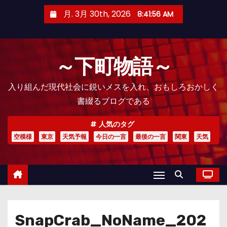
コ
月. 3月 30th, 2026
8:41:57 AM
ン
テ
ン
～下町物語～
ツ
へ
入り組んだ現代社会に鋭いメスを入れ、おもしろおかしく
ス
書綴るブログである
キ
ッ
人気のタグ
プ
空模様
東京
天気予報
今日の一言
最後の一言
関東
天気
SnapCrab_NoName_202