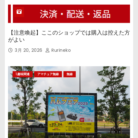
【注意喚起】ここのショップでは購入は控えた方
がよい
3月 20, 2026
Rurineko
1.趣味関連
アマチュア無線
無線