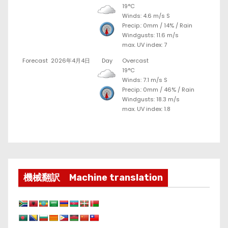
19°C
Winds: 4.6 m/s S
Precip.:
0mm
/
14%
/
Rain
Windgusts: 11.6 m/s
max. UV index: 7
Forecast
2026年4月4日
Day
Overcast
19°C
Winds: 7.1 m/s S
Precip.:
0mm
/
46%
/
Rain
Windgusts: 18.3 m/s
max. UV index: 1.8
機械翻訳 Machine translation