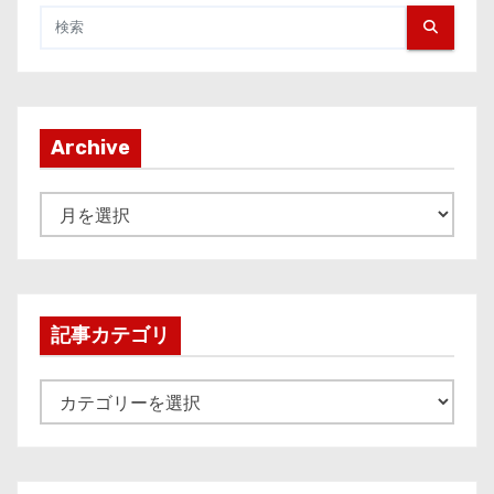
Archive
A
r
c
h
i
記事カテゴリ
v
e
記
事
カ
テ