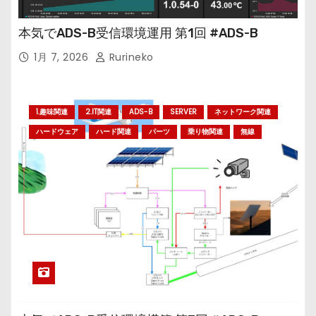
本気でADS-B受信環境運用 第1回 #ADS-B
1月 7, 2026
Rurineko
1.趣味関連
2.IT関連
ADS-B
SERVER
ネットワーク関連
ハードウェア
ハード関連
パーツ
乗り物関連
無線