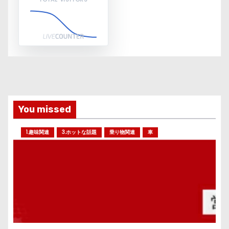
You missed
1.趣味関連
3.ホットな話題
乗り物関連
車