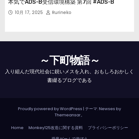
本気でADS-B受信環境構築 第7回 #ADS-B
10月 17, 2025
Rurineko
～下町物語～
入り組んだ現代社会に鋭いメスを入れ、おもしろおかしく
書綴るブログである
Proudly powered by WordPress
|
テーマ: Newses by
Themeansar
。
Home
Monkey125改造に関する資料
プライバシーポリシー
恐竜ゲームで遊ぼう