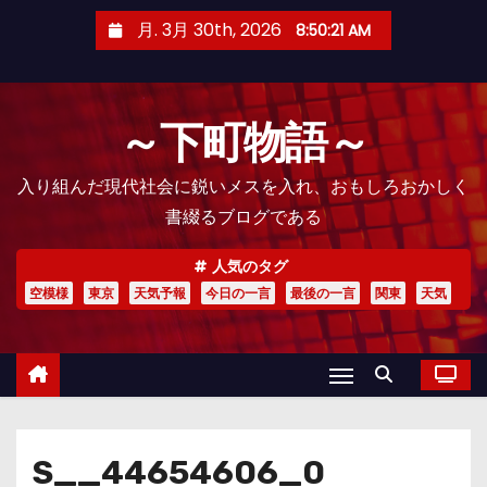
コ
月. 3月 30th, 2026
8:50:23 AM
ン
テ
ン
～下町物語～
ツ
へ
入り組んだ現代社会に鋭いメスを入れ、おもしろおかしく
ス
書綴るブログである
キ
ッ
人気のタグ
プ
空模様
東京
天気予報
今日の一言
最後の一言
関東
天気
S__44654606_0