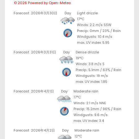
© 2026 Powered by Open-Meteo
Forecast
2026年3月30日
Day
Light drizzle
17°C
Winds: 2.2 m/s SSW
Precip.:
0mm
/
23%
/
Rain
Windgusts: 10.4 m/s
max. UV index: 5.95
Forecast
2026年3月31日
Day
Dense drizzle
19°C
Winds: 3.8 m/s S
Precip.:
5.1mm
/
63%
/
Rain
Windgusts: 19 m/s
max. UV index: 1.85
Forecast
2026年4月1日
Day
Moderate rain
17°C
Winds: 2.1 m/s NNE
Precip.:
15.2mm
/
96%
/
Rain
Windgusts: 9.6 m/s
max. UV index: 3.4
Forecast
2026年4月2日
Day
Moderate rain
12°C