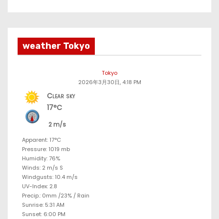
weather Tokyo
Tokyo
2026年3月30日, 4:18 PM
Clear sky
17°C
2 m/s
Apparent: 17°C
Pressure: 1019 mb
Humidity: 76%
Winds: 2 m/s S
Windgusts: 10.4 m/s
UV-Index: 2.8
Precip.:
0mm
/
23%
/
Rain
Sunrise: 5:31 AM
Sunset: 6:00 PM