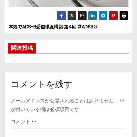
本気でADS-B受信環境構築 第4回 #ADSB
投
稿
関連投稿
ナ
ビ
ゲ
コメントを残す
ー
メールアドレスが公開されることはありません。
※
シ
が付いている欄は必須項目です
ョ
コメント
※
ン