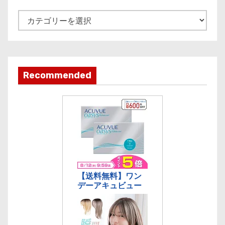
v
e
記
事
カ
テ
ゴ
Recommended
リ