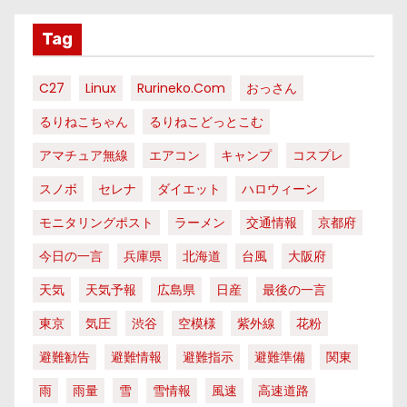
Tag
C27
Linux
Rurineko.com
おっさん
るりねこちゃん
るりねこどっとこむ
アマチュア無線
エアコン
キャンプ
コスプレ
スノボ
セレナ
ダイエット
ハロウィーン
モニタリングポスト
ラーメン
交通情報
京都府
今日の一言
兵庫県
北海道
台風
大阪府
天気
天気予報
広島県
日産
最後の一言
東京
気圧
渋谷
空模様
紫外線
花粉
避難勧告
避難情報
避難指示
避難準備
関東
雨
雨量
雪
雪情報
風速
高速道路