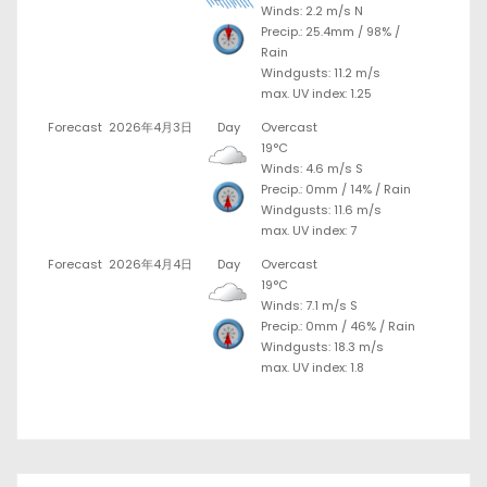
Winds: 2.2 m/s N
Precip.:
25.4mm
/
98%
/
Rain
Windgusts: 11.2 m/s
max. UV index: 1.25
Forecast
2026年4月3日
Day
Overcast
19°C
Winds: 4.6 m/s S
Precip.:
0mm
/
14%
/
Rain
Windgusts: 11.6 m/s
max. UV index: 7
Forecast
2026年4月4日
Day
Overcast
19°C
Winds: 7.1 m/s S
Precip.:
0mm
/
46%
/
Rain
Windgusts: 18.3 m/s
max. UV index: 1.8