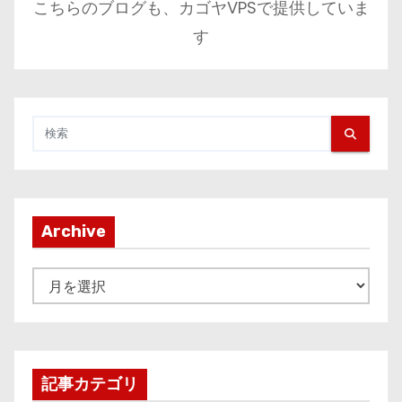
こちらのブログも、カゴヤVPSで提供していま
す
Archive
A
r
c
h
i
記事カテゴリ