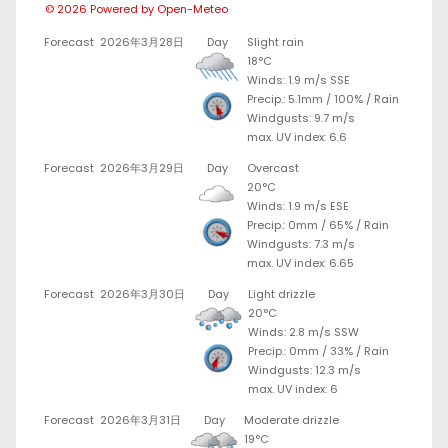
© 2026 Powered by Open-Meteo
Forecast
2026年3月28日
Day
Slight rain
18°C
Winds: 1.9 m/s SSE
Precip.:
5.1mm
/
100%
/
Rain
Windgusts: 9.7 m/s
max. UV index: 6.6
Forecast
2026年3月29日
Day
Overcast
20°C
Winds: 1.9 m/s ESE
Precip.:
0mm
/
65%
/
Rain
Windgusts: 7.3 m/s
max. UV index: 6.65
Forecast
2026年3月30日
Day
Light drizzle
20°C
Winds: 2.8 m/s SSW
Precip.:
0mm
/
33%
/
Rain
Windgusts: 12.3 m/s
max. UV index: 6
Forecast
2026年3月31日
Day
Moderate drizzle
19°C