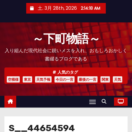
コ
土. 3月 28th, 2026
2:14:20 AM
ン
テ
ン
～下町物語～
ツ
へ
入り組んだ現代社会に鋭いメスを入れ、おもしろおかしく
ス
書綴るブログである
キ
ッ
人気のタグ
プ
空模様
東京
天気予報
今日の一言
最後の一言
関東
天気
S__44654594