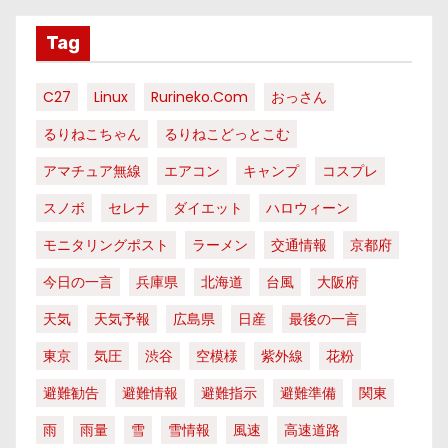
Tag
C27
Linux
Rurineko.com
おっさん
るりねこちゃん
るりねこどっとこむ
アマチュア無線
エアコン
キャンプ
コスプレ
スノボ
セレナ
ダイエット
ハロウィーン
モニタリングポスト
ラーメン
交通情報
京都府
今日の一言
兵庫県
北海道
台風
大阪府
天気
天気予報
広島県
日産
最後の一言
東京
気圧
渋谷
空模様
紫外線
花粉
避難勧告
避難情報
避難指示
避難準備
関東
雨
雨量
雪
雪情報
風速
高速道路