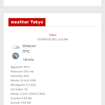
weather Tokyo
Tokyo
2026年3月28日, 5:22 PM
Overcast
17°C
1.8 m/s
Apparent: 16°C
Pressure: 1013 mb
Humidity: 66%
Winds: 1.8 m/s SSW
Windgusts: 9.7 m/s
UV-Index: 1.15
Precip.:
5.1mm
/
100%
/
Rain
Sunrise: 5:33 AM
Sunset: 5:59 PM