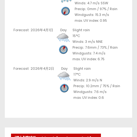
Winds: 4.7 m/s SSW
Precip.:
0mm
/
97%
/
Rain
Windgusts: 15.3 m/s
max. UV index: 0.95
Forecast
2026年4月1日
Day
Slight rain
15°C
Winds: 3 m/s NNE
Precip.:
7.6mm
/
73%
/
Rain
Windgusts: 7.4 m/s
max. UV index: 6.75
Forecast
2026年4月2日
Day
Slight rain
17°C
Winds: 2.9 m/s N
Precip.:
10.2mm
/
75%
/
Rain
Windgusts: 7.6 m/s
max. UV index: 0.6