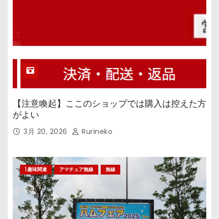
【注意喚起】ここのショップでは購入は控えた方
がよい
3月 20, 2026
Rurineko
1.趣味関連
アマチュア無線
無線