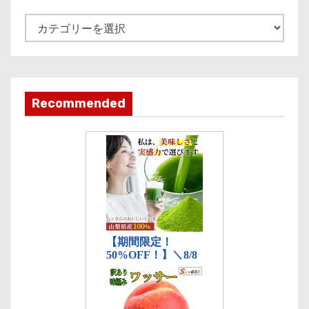
v
e
記
事
カ
テ
ゴ
Recommended
リ