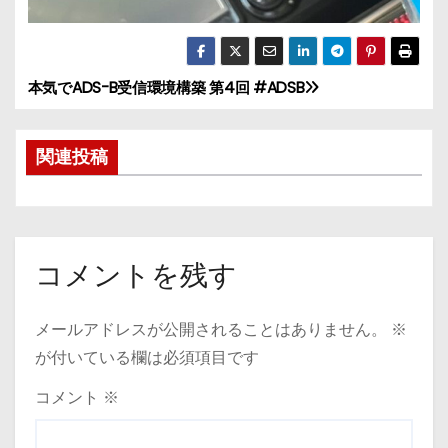
本気でADS-B受信環境構築 第4回 #ADSB
投
稿
関連投稿
ナ
ビ
ゲ
コメントを残す
ー
メールアドレスが公開されることはありません。
※
シ
が付いている欄は必須項目です
ョ
コメント
※
ン