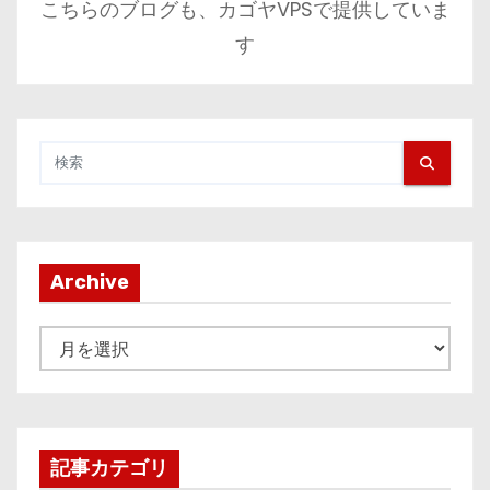
こちらのブログも、カゴヤVPSで提供していま
す
Archive
A
r
c
h
i
記事カテゴリ