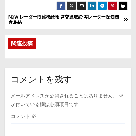
New レーダー取締機続報 #交通取締 #レーダー探知機
投
#JMA
稿
関連投稿
ナ
ビ
ゲ
コメントを残す
ー
シ
メールアドレスが公開されることはありません。
※
が付いている欄は必須項目です
ョ
コメント
※
ン