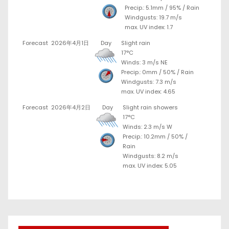
Precip.:
5.1mm
/
95%
/
Rain
Windgusts: 19.7 m/s
max. UV index: 1.7
Forecast
2026年4月1日
Day
Slight rain
17°C
Winds: 3 m/s NE
Precip.:
0mm
/
50%
/
Rain
Windgusts: 7.3 m/s
max. UV index: 4.65
Forecast
2026年4月2日
Day
Slight rain showers
17°C
Winds: 2.3 m/s W
Precip.:
10.2mm
/
50%
/
Rain
Windgusts: 8.2 m/s
max. UV index: 5.05