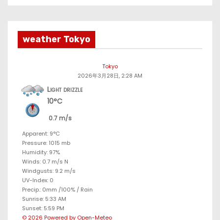
weather Tokyo
Tokyo
2026年3月28日, 2:28 AM
Light drizzle
10°C
0.7 m/s
Apparent: 9°C
Pressure: 1015 mb
Humidity: 97%
Winds: 0.7 m/s N
Windgusts: 9.2 m/s
UV-Index: 0
Precip.:
0mm
/
100%
/
Rain
Sunrise: 5:33 AM
Sunset: 5:59 PM
© 2026 Powered by Open-Meteo