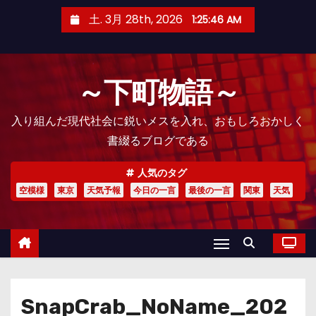
コ
土. 3月 28th, 2026
1:25:46 AM
ン
テ
ン
～下町物語～
ツ
へ
入り組んだ現代社会に鋭いメスを入れ、おもしろおかしく
ス
書綴るブログである
キ
ッ
人気のタグ
プ
空模様
東京
天気予報
今日の一言
最後の一言
関東
天気
SnapCrab_NoName_202