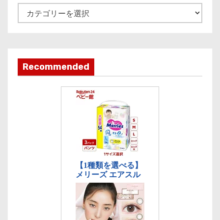
e
記
事
カ
テ
ゴ
Recommended
リ