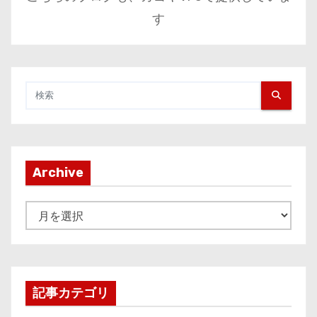
す
Archive
A
r
c
h
i
記事カテゴリ
v