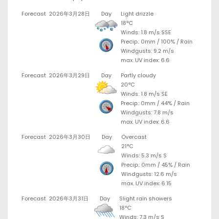
Forecast
2026年3月28日
Day
Light drizzle
18°C
Winds: 1.8 m/s SSE
Precip.:
0mm
/
100%
/
Rain
Windgusts: 9.2 m/s
max. UV index: 6.6
Forecast
2026年3月29日
Day
Partly cloudy
20°C
Winds: 1.8 m/s SE
Precip.:
0mm
/
44%
/
Rain
Windgusts: 7.8 m/s
max. UV index: 6.6
Forecast
2026年3月30日
Day
Overcast
21°C
Winds: 5.3 m/s S
Precip.:
0mm
/
45%
/
Rain
Windgusts: 12.6 m/s
max. UV index: 6.15
Forecast
2026年3月31日
Day
Slight rain showers
18°C
Winds: 7.3 m/s S