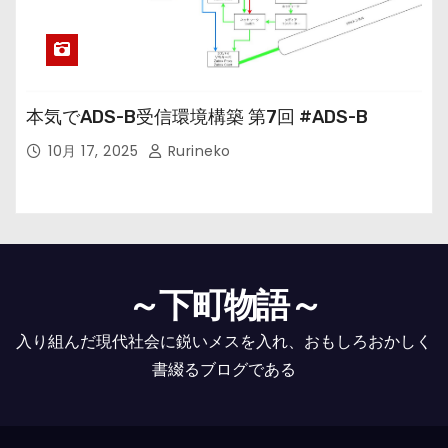
本気でADS-B受信環境構築 第7回 #ADS-B
10月 17, 2025
Rurineko
～下町物語～
入り組んだ現代社会に鋭いメスを入れ、おもしろおかしく
書綴るブログである