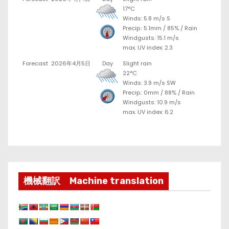
17°C
Winds: 5.8 m/s S
Precip.:
5.1mm
/
85%
/
Rain
Windgusts: 15.1 m/s
max. UV index: 2.3
Forecast
2026年4月5日
Day
Slight rain
22°C
Winds: 3.9 m/s SW
Precip.:
0mm
/
88%
/
Rain
Windgusts: 10.9 m/s
max. UV index: 6.2
機械翻訳 Machine translation