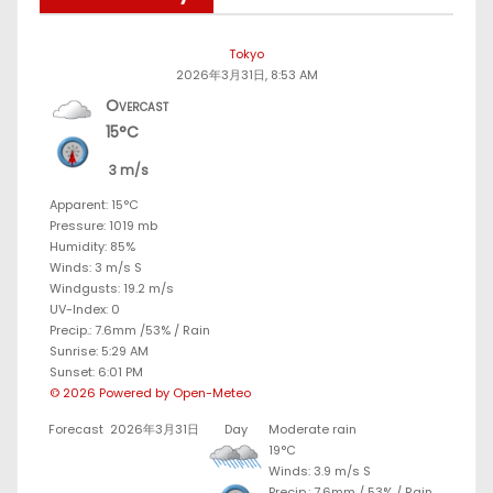
Tokyo
2026年3月31日, 8:53 AM
Overcast
15°C
3 m/s
Apparent: 15°C
Pressure: 1019 mb
Humidity: 85%
Winds: 3 m/s S
Windgusts: 19.2 m/s
UV-Index: 0
Precip.:
7.6mm
/
53%
/
Rain
Sunrise: 5:29 AM
Sunset: 6:01 PM
© 2026 Powered by Open-Meteo
Forecast
2026年3月31日
Day
Moderate rain
19°C
Winds: 3.9 m/s S
Precip.:
7.6mm
/
53%
/
Rain