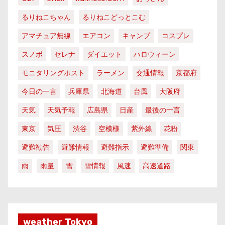
るりねこちゃん
るりねこどっとこむ
アマチュア無線
エアコン
キャンプ
コスプレ
スノボ
セレナ
ダイエット
ハロウィーン
モニタリングポスト
ラーメン
交通情報
京都府
今日の一言
兵庫県
北海道
台風
大阪府
天気
天気予報
広島県
日産
最後の一言
東京
気圧
渋谷
空模様
紫外線
花粉
避難勧告
避難情報
避難指示
避難準備
関東
雨
雨量
雪
雪情報
風速
高速道路
weather Tokyo