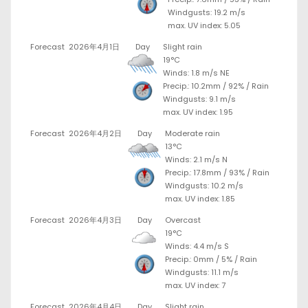
Windgusts: 19.2 m/s
max. UV index: 5.05
Forecast
2026年4月1日
Day
Slight rain
19°C
Winds: 1.8 m/s NE
Precip.:
10.2mm
/
92%
/
Rain
Windgusts: 9.1 m/s
max. UV index: 1.95
Forecast
2026年4月2日
Day
Moderate rain
13°C
Winds: 2.1 m/s N
Precip.:
17.8mm
/
93%
/
Rain
Windgusts: 10.2 m/s
max. UV index: 1.85
Forecast
2026年4月3日
Day
Overcast
19°C
Winds: 4.4 m/s S
Precip.:
0mm
/
5%
/
Rain
Windgusts: 11.1 m/s
max. UV index: 7
Forecast
2026年4月4日
Day
Slight rain