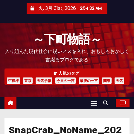
コ
火. 3月 31st, 2026
2:54:33 AM
ン
テ
ン
～下町物語～
ツ
へ
入り組んだ現代社会に鋭いメスを入れ、おもしろおかしく
ス
書綴るブログである
キ
ッ
人気のタグ
プ
空模様
東京
天気予報
今日の一言
最後の一言
関東
天気
SnapCrab_NoName_202