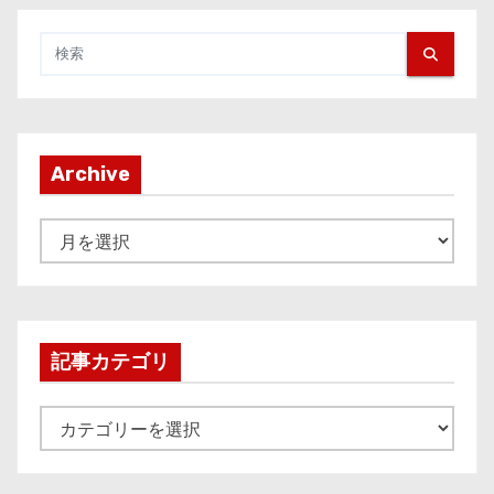
Archive
A
r
c
h
i
記事カテゴリ
v
e
記
事
カ