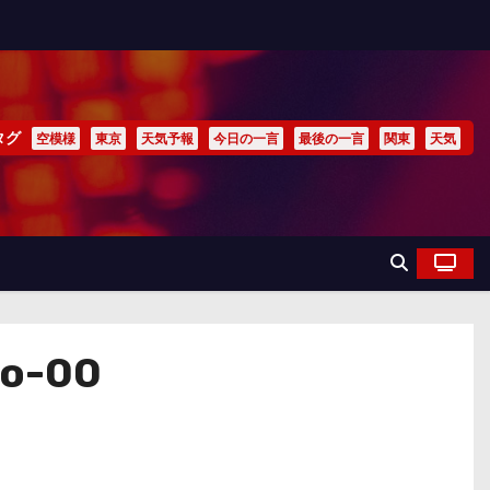
タグ
空模様
東京
天気予報
今日の一言
最後の一言
関東
天気
o-00