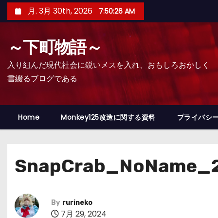
コ
月. 3月 30th, 2026
7:50:28 AM
ン
テ
～下町物語～
ン
ツ
入り組んだ現代社会に鋭いメスを入れ、おもしろおかしく
へ
書綴るブログである
ス
キ
ッ
Home
Monkey125改造に関する資料
プライバシ
プ
SnapCrab_NoName_2
By
rurineko
7月 29, 2024