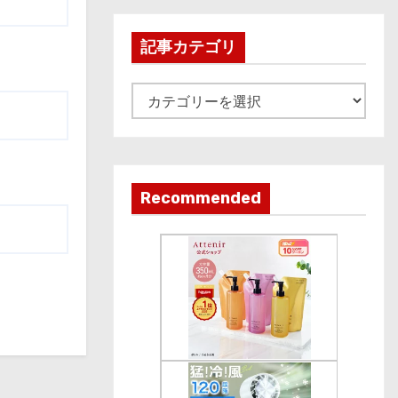
h
i
記事カテゴリ
v
e
記
事
カ
テ
ゴ
Recommended
リ