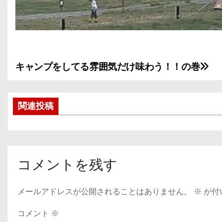
キャンプをしてる雰囲気だけ味わう！！の巻
投
稿
関連投稿
ナ
ビ
ゲ
コメントを残す
ー
メールアドレスが公開されることはありません。
※
が付
シ
ョ
コメント
※