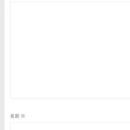
ン
名前
※